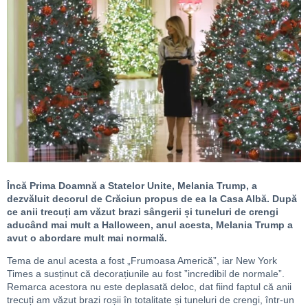
Încă Prima Doamnă a Statelor Unite, Melania Trump, a
dezvăluit decorul de Crăciun propus de ea la Casa Albă. După
ce anii trecuți am văzut brazi sângerii și tuneluri de crengi
aducând mai mult a Halloween, anul acesta, Melania Trump a
avut o abordare mult mai normală.
Tema de anul acesta a fost „Frumoasa Americă”, iar New York
Times a susținut că decorațiunile au fost ”incredibil de normale”.
Remarca acestora nu este deplasată deloc, dat fiind faptul că anii
trecuți am văzut brazi roșii în totalitate și tuneluri de crengi, într-un