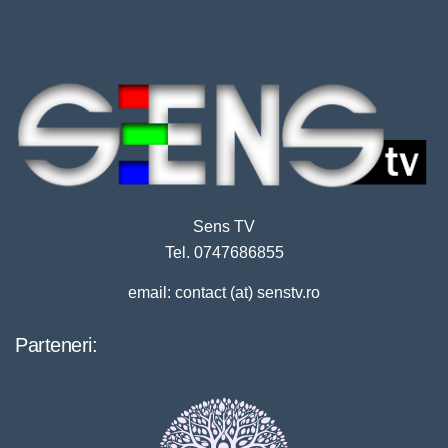
Sens TV
Tel. 0747686855
email: contact (at) senstv.ro
Parteneri: