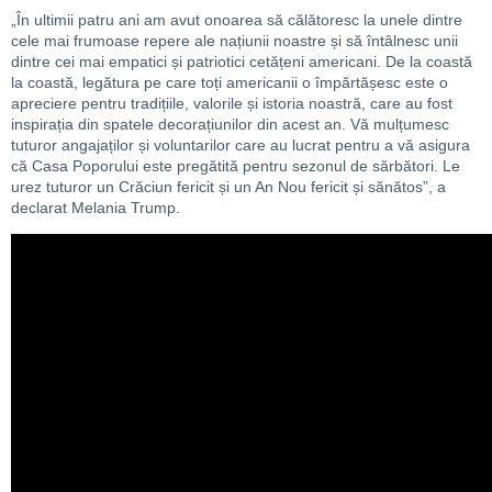
„În ultimii patru ani am avut onoarea să călătoresc la unele dintre
cele mai frumoase repere ale națiunii noastre și să întâlnesc unii
dintre cei mai empatici și patriotici cetățeni americani. De la coastă
la coastă, legătura pe care toți americanii o împărtășesc este o
apreciere pentru tradițiile, valorile și istoria noastră, care au fost
inspirația din spatele decorațiunilor din acest an. Vă mulțumesc
tuturor angajaților și voluntarilor care au lucrat pentru a vă asigura
că Casa Poporului este pregătită pentru sezonul de sărbători. Le
urez tuturor un Crăciun fericit și un An Nou fericit și sănătos”, a
declarat Melania Trump.