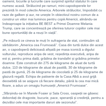
oamenii, locurile și lucrurile care surprind spiritul statului în care
numesc acasă. Strălucind pe ramuri, mini-capodoperele lor
prezintă în mod colectiv America. Arborele strălucitor, împodobit cu
raze de galben și aur, ne unește în obiectivul nostru comun de a
construi un viitor mai luminos pentru copiii Americii, alinându-se
îndeaproape la inițiativa BE BEST a Primei Doamne Melania
Trump, care se concentrează pe oferirea tuturor copiilor cele mai
bune oportunități de a reuși în viață”.
„Pe măsură ce cineva te muți în sufrageria de stat, continuăm să
sărbătorim „America cea Frumoasă”. Casa din turtă dulce din acest
an, o capodoperă delicioasă afișată pe masa iconică a digului
vulturului, reproduce aripa de vest, reședința executivă, aripa de
est și, pentru prima dată, grădina de trandafiri și grădina primelor
doamne. Este construit din 275 de kilograme de aluat de turtă
dulce, 110 de kilograme de aluat de pastilă, 30 de kilograme de
pastă de gumă, 25 de kilograme de ciocolată și 25 de kilograme de
glazură regală. Echipa de patiserie de la Casa Albă a avut grijă
deosebită să se asigure că fiecare detaliu, până la cea mai mică
floare, a adus un omagiu frumuseții „Americii Frumoase”.
„Sfârșindu-se în Marele Foaier și Sala Cross, oaspeții se găsesc
debordați de dragoste, bucurie, pace, speranță și credință, pentru a
dezvălui cele mai importante daruri ale sezonului”.