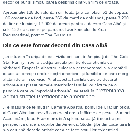
decor ce pur și simplu părea desprins dintr-un film de groază.
Aproximativ 125 de voluntari din toată țara au folosit 62 de copaci,
106 coroane de flori, peste 366 de metri de ghirlandă, peste 3.200
de fire de lumini și 17.000 de arcuri pentru a decora Casa Albă și
cele 132 de camere pe parcursul weekendului de Ziua
Recunoștinței, potrivit The Guardian.
Din ce este format decorul din Casa Albă
„La intrarea în aripa de est, vizitatorii sunt întâmpinați de The Gold
Star Family Tree, o tradiție anuală printre decorațiunile de
sărbători. Drapat în albastru, culoarea perseverenței și a dreptății,
aduce un omagiu eroilor noștri americani și familiilor lor care merg
alături de ei în serviciu. Anul acesta, familiile care au decorat
arborele au plasat numele membrilor familiei lor căzute pe o
prezentarea
panglică care va împodobi arborele”, se arată în
Administrației Prezidențiale americane
.
„Pe măsură ce te muți în Camera Albastră, pomul de Crăciun oficial
al Casei Albe luminează camera și are o înălțime de peste 18 metri.
Acest măreț brad Fraser prezintă splendoarea țării noastre prin
perspectiva unică a copiilor din America. Studenților din toată țara li
s-a cerut să descrie artistic ceea ce face statul lor evidențiind