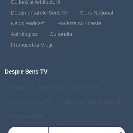
Cultură și Arhitectură
Documentarele SensTV
Sens Național
News Podcast
Poveste cu Oreste
Astrologica
Culturalia
Frumusetea Vieții
Despre Sens TV
Contact
Despre noi
Live SensTV
Program Sens TV
Politică de confidențialitate
Politica cookie