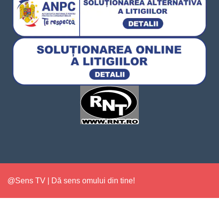
@Sens TV | Dă sens omului din tine!