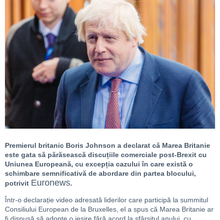
Premierul britanic Boris Johnson a declarat că Marea Britanie
este gata să părăsească discuțiile comerciale post-Brexit cu
Uniunea Europeană, cu excepția cazului în care există o
schimbare semnificativă de abordare din partea blocului,
Euronews
potrivit
.
Într-o declarație video adresată liderilor care participă la summitul
Consiliului European de la Bruxelles, el a spus că Marea Britanie ar
fi dispusă să adopte o ieșire fără acord la sfârșitul anului, cu