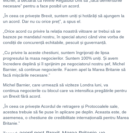
Michel, a declarat că revine Regatului Unit să „facă demersurile
necesare” pentru a face posibil un acord.
„În ceea ce privește Brexit, suntem uniți și hotărâți să ajungem la
un acord. Dar nu cu orice preț”, a spus el.
„Orice acord cu privire la relația noastră viitoare ar trebui să se
bazeze pe mandatul nostru, în special atunci când vine vorba de
condiții de concurență echitabile, pescuit și guvernanță.
„Cu privire la aceste chestiuni, suntem îngrijorați de lipsa
progresului la masa negocierilor. Suntem 100% uniți. Și avem
încredere deplină și îl sprijinim pe negociatorul nostru șef, Michel
Barnier, să continue negocierile. Facem apel la Marea Britanie să
facă mișcările necesare.”
Michel Barnier, care urmează să viziteze Londra luni, va
continua negocierile cu blocul care va intensifica pregătirile pentru
un Brexit fără acord.
„În ceea ce privește Acordul de retragere și Protocoalele sale,
acestea trebuie să fie puse în aplicare pe deplin. Aceasta este, de
asemenea, o chestiune de credibilitate internațională pentru Marea
Britanie.”