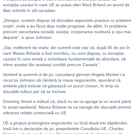
excepția cazului în care UE ar putea oferi Marii Britanii un acord de
liber schimb în stil canadian.
„Desigur, suntem dispuși să discutăm aspectele practice cu prietenii
noștri, unde s-au făcut deja multe progrese, de altfel, în probleme
precum securitatea socială, aviația, cooperarea nucleară și așa mai
departe”, a spus Johnson.
„Dar, indiferent de motiv, din summit este clar că, după 45 de ani în
care Marea Britanie a fost membru, nu sunt dispuși, cu excepția
cazului în care există o schimbare fundamentală de abordare, să
ofere acestei țări aceleași condiții precum Canada”.
Vorbind la summit-ul de joi, cancelarul german Angela Merkel i-a
cerut lui Johnson să rămână la masa negocierilor, spunând că
ambele părți trebuie să găsească un punct comun, în timp ce
discuțiile tulburi par să se încheie.
Downing Street a indicat că, dacă nu se va ajunge la un acord până
în acest weekend, Marea Britanie se va retrage din discuțiile privind
viitoarea relație comercială cu UE.
UE a propus prelungirea negocierilor cu încă două-trei săptămâni,
însă într-o declarație de joi, președintele Consiliului UE, Charles