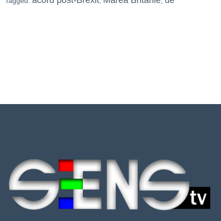
acord post-Brexit
Marea Britanie
ue
Tagged:
,
,