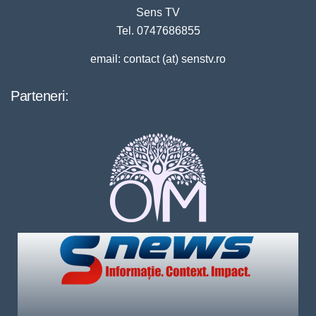
Sens TV
Tel. 0747686855
email: contact (at) senstv.ro
Parteneri: