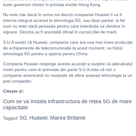
luate guvernul chinez în privința insulei Hong Kong.
Nu este clar dacă în urma noi decizii companiei Huawei îi va fi
interzis integral accesul la tehnologia 5G, sau doar parțial, la fel
cum nu este clară perioada pentru care interdicția va rămâne în
vigoare. Decizia va fi anunțată oficial în cursul zilei de marți.
S.U.A susțin că Huawei, compania care are cea mai mare producție
de echipamente de telecomunicație la acest moment, va folosi
tehnologia 5G pentru a spiona pentru China.
Compania Huawei respinge aceste acuzații și susține că adevăratul
motiv pentru care le primește din parte S.U.A este că nici o
companie americană nu reușește să ofere aceeași tehnologie la un
preț competitiv.
Citește și:
Cum se va instala infrastructura de rețea 5G de mare
capacitate
5G
Huawei
Marea Britanie
Tagged:
,
,