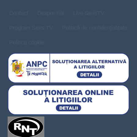
Contact
Despre noi
Live SensTV
Program Sens TV
Politică de confidențialitate
Politica cookie