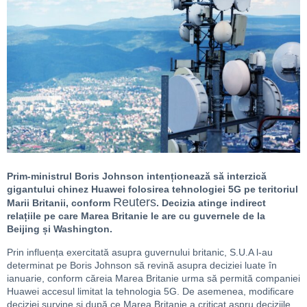
Prim-ministrul Boris Johnson intenționează să interzică
gigantului chinez Huawei folosirea tehnologiei 5G pe teritoriul
Reuters
Marii Britanii, conform
. Decizia atinge indirect
relațiile pe care Marea Britanie le are cu guvernele de la
Beijing și Washington.
Prin influența exercitată asupra guvernului britanic, S.U.A l-au
determinat pe Boris Johnson să revină asupra deciziei luate în
ianuarie, conform căreia Marea Britanie urma să permită companiei
Huawei accesul limitat la tehnologia 5G. De asemenea, modificare
deciziei survine și după ce Marea Britanie a criticat aspru deciziile