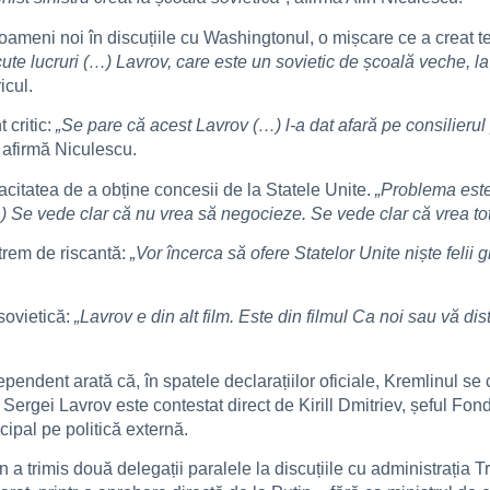
e oameni noi în discuțiile cu Washingtonul, o mișcare ce a creat t
te lucruri (…) Lavrov, care este un sovietic de școală veche, la
icul.
 critic:
„Se pare că acest Lavrov (…) l-a dat afară pe consilierul p
, afirmă Niculescu.
tatea de a obține concesii de la Statele Unite.
„Problema este
…) Se vede clar că nu vrea să negocieze. Se vede clar că vrea to
xtrem de riscantă:
„Vor încerca să ofere Statelor Unite niște felii
sovietică:
„Lavrov e din alt film. Este din filmul Ca noi sau vă 
pendent arată că, în spatele declarațiilor oficiale, Kremlinul se 
ui Sergei Lavrov este contestat direct de Kirill Dmitriev, șeful F
ncipal pe politică externă.
n a trimis două delegații paralele la discuțiile cu administrați