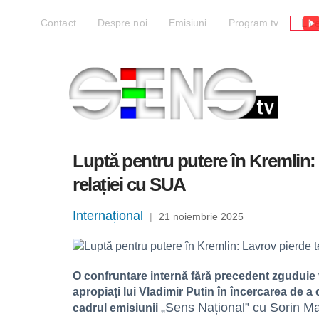
Liv
Contact
Despre noi
Emisiuni
Program tv
Luptă pentru putere în Kremlin: L
relației cu SUA
Internațional
|
21 noiembrie 2025
O confruntare internă fără precedent zguduie v
apropiați lui Vladimir Putin în încercarea de a
„Sens Național” cu Sorin M
cadrul emisiunii