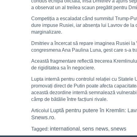
condus echipa oficială, însă Dmitriev a ajuns sepa
a observat un al treilea scaun pregătit pentru Dmi
Competiția a escaladat când summitul Trump-Putin
dure impuse Rusiei, iar absența lui Lavrov de la o
marginalizare.
Dmitriev a încercat să repare imaginea Rusiei la Wa
congresmena Ana Paulina Luna, gest care s-a trans
Această fragmentare reflectă trecerea Kremlinului 
de rigiditatea sa în negociere.
Lupta internă pentru controlul relației cu Statele
promovați direct de Putin poate afecta capacitate
această dezordine internă semnalează vulnerabilita
câmp de bătălie între facțiuni rivale.
Luptă pentru putere în Kremlin: Lavr
Articolul
Snews.ro
.
international
sens news
snews
Tagged:
,
,