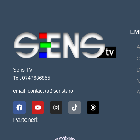
EMI
A
C
D
Sens TV
Tel. 0747686855
N
email: contact (at) senstv.ro
A
Parteneri: