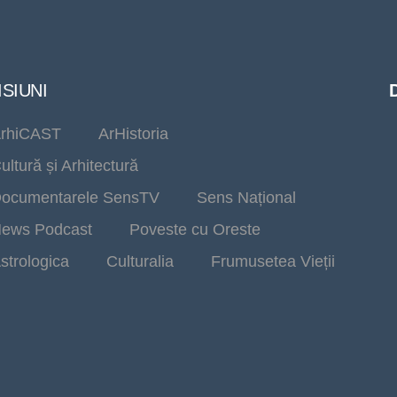
SIUNI
rhiCAST
ArHistoria
ultură și Arhitectură
ocumentarele SensTV
Sens Național
ews Podcast
Poveste cu Oreste
strologica
Culturalia
Frumusetea Vieții