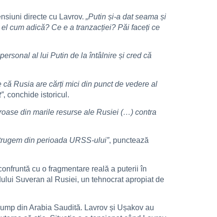
ensiuni directe cu Lavrov.
„Putin și-a dat seama și
 el cum adică? Ce e a tranzacției? Păi faceți ce
ersonal al lui Putin de la întâlnire și cred că
 că Rusia are cărți mici din punct de vedere al
t”
, conchide istoricul.
 groase din marile resurse ale Rusiei (…) contra
distrugem din perioada URSS-ului”
, punctează
confruntă cu o fragmentare reală a puterii în
ondului Suveran al Rusiei, un tehnocrat apropiat de
a Trump din Arabia Saudită. Lavrov și Ușakov au