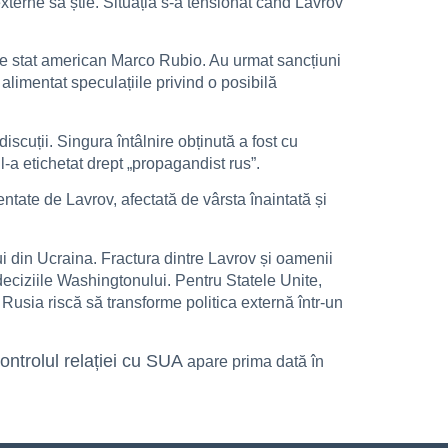
externe să știe. Situația s-a tensionat când Lavrov
de stat american Marco Rubio. Au urmat sancțiuni
alimentat speculațiile privind o posibilă
iscuții. Singura întâlnire obținută a fost cu
-a etichetat drept „propagandist rus”.
entate de Lavrov, afectată de vârsta înaintată și
ui din Ucraina. Fractura dintre Lavrov și oamenii
eciziile Washingtonului. Pentru Statele Unite,
Rusia riscă să transforme politica externă într-un
ontrolul relației cu SUA
apare prima dată în