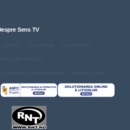
Despre Sens TV
Contact
Despre noi
Live SensTV
Program Sens TV
Politică de confidențialitate
Politica cookie