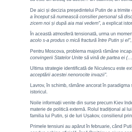
De aici și decizia președintelui Putin de a trimit
a început să numească consilier personal să discu
zicem noi și după aia mai vedem”
, a explicat istor
În această atmosferă tensionată, urma un moment
acolo s-a produs o mică fractură între Putin și el”
Pentru Moscova, problema majoră rămâne incapaci
convingerii Statelor Unite să vină de partea ei (
Ultima strategie identificată de Niculescu este e
acceptării acestei nenorocite invazii”
.
Lavrov, în schimb, rămâne ancorat în paradigma 
istoricul.
Noile informații venite din surse precum Kiev Inde
materie de politică externă. Rolul tradițional al l
familia lui Putin, și de Iuri Ușakov, consilierul pri
Primele tensiuni au apărut în februarie, când Puti