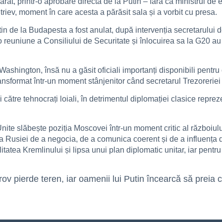
rat, printr-o aprobare directă de la Putin – fără ca ministrul de 
triev, moment în care acesta a părăsit sala și a vorbit cu presa.
 de la Budapesta a fost anulat, după intervenția secretarului 
 reuniune a Consiliului de Securitate și înlocuirea sa la G20 au 
shington, însă nu a găsit oficiali importanți disponibili pentru d
format într-un moment stânjenitor când secretarul Trezoreriei l
către tehnocrați loiali, în detrimentul diplomației clasice reprez
 Unite slăbește poziția Moscovei într-un moment critic al războiul
a Rusiei de a negocia, de a comunica coerent și de a influența d
tea Kremlinului și lipsa unui plan diplomatic unitar, iar pentru 
ov pierde teren, iar oamenii lui Putin încearcă să preia c