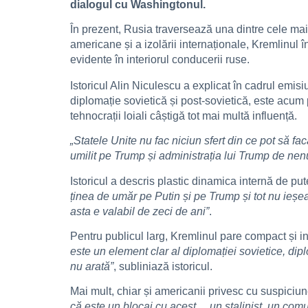
dialogul cu Washingtonul.
În prezent, Rusia traversează una dintre cele mai
americane și a izolării internaționale, Kremlinul 
evidente în interiorul conducerii ruse.
Istoricul Alin Niculescu a explicat în cadrul emisi
diplomație sovietică și post-sovietică, este acum 
tehnocrații loiali câștigă tot mai multă influență.
„Statele Unite nu fac niciun sfert din ce pot să fac
umilit pe Trump și administrația lui Trump de nen
Istoricul a descris plastic dinamica internă de pu
ținea de umăr pe Putin și pe Trump și tot nu ieșea
asta e valabil de zeci de ani”
.
Pentru publicul larg, Kremlinul pare compact și in
este un element clar al diplomației sovietice, dip
nu arată”
, subliniază istoricul.
Mai mult, chiar și americanii privesc cu suspiciune
că este un blocaj cu acest… un stalinist, un comun