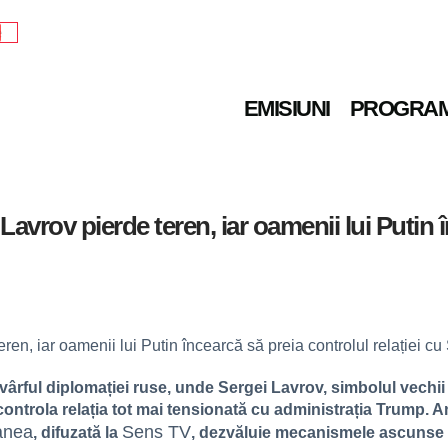
e
EMISIUNI
PROGRA
avrov pierde teren, iar oamenii lui Putin 
ârful diplomației ruse, unde Sergei Lavrov, simbolul vechii 
 controla relația tot mai tensionată cu administrația Trump. An
anea
Sens TV
, difuzată la
, dezvăluie mecanismele ascunse al