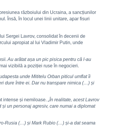
presiunea războiului din Ucraina, a sancțiunilor
Însă, în locul unei linii unitare, apar fisuri
l lui Sergei Lavrov, consolidat în decenii de
rcului apropiat al lui Vladimir Putin, unde
usii. Au arătat așa un pic pisica pentru că l-au
mai vizibilă a poziției ruse în negocieri.
dapesta unde Mititelu Orban piticul umflat îi
ri dure între ei. Dar nu transpare nimica (…) și
unt intense și nemiloase.
„În realitate, acest Lavrov
id și un personaj agresiv, care numai a diplomat
pro-Rusia (…) și Mark Rubio (…) și-a dat seama