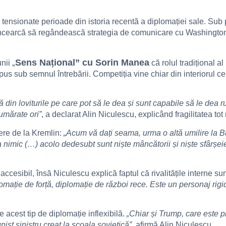
 tensionate perioade din istoria recentă a diplomației sale. Sub 
încearcă să regândească strategia de comunicare cu Washingtonul. 
„
Sens Național” cu Sorin Manea
unii
că rolul tradițional a
pus sub semnul întrebării. Competiția vine chiar din interiorul ce
ă din loviturile pe care pot să le dea și sunt capabile să le dea r
umărate ori”
, a declarat Alin Niculescu, explicând fragilitatea tot 
tere de la Kremlin:
„Acum vă dați seama, urma o altă umilire la Bu
 nimic (…) acolo dedesubt sunt niște mâncătorii și niște sfârșeie
accesibil, însă Niculescu explică faptul că rivalitățile interne s
lomație de forță, diplomație de război rece. Este un personaj rig
 acest tip de diplomație inflexibilă.
„Chiar și Trump, care este 
ist sinistru creat la școala sovietică”
, afirmă Alin Niculescu.