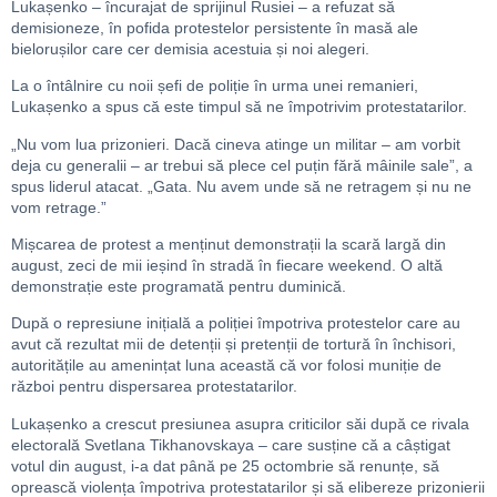
Lukașenko – încurajat de sprijinul Rusiei – a refuzat să
demisioneze, în pofida protestelor persistente în masă ale
bielorușilor care cer demisia acestuia și noi alegeri.
La o întâlnire cu noii șefi de poliție în urma unei remanieri,
Lukașenko a spus că este timpul să ne împotrivim protestatarilor.
„Nu vom lua prizonieri. Dacă cineva atinge un militar – am vorbit
deja cu generalii – ar trebui să plece cel puțin fără mâinile sale”, a
spus liderul atacat. „Gata. Nu avem unde să ne retragem și nu ne
vom retrage.”
Mișcarea de protest a menținut demonstrații la scară largă din
august, zeci de mii ieșind în stradă în fiecare weekend. O altă
demonstrație este programată pentru duminică.
După o represiune inițială a poliției împotriva protestelor care au
avut că rezultat mii de detenții și pretenții de tortură în închisori,
autoritățile au amenințat luna această că vor folosi muniție de
război pentru dispersarea protestatarilor.
Lukașenko a crescut presiunea asupra criticilor săi după ce rivala
electorală Svetlana Tikhanovskaya – care susține că a câștigat
votul din august, i-a dat până pe 25 octombrie să renunțe, să
oprească violența împotriva protestatarilor și să elibereze prizonierii