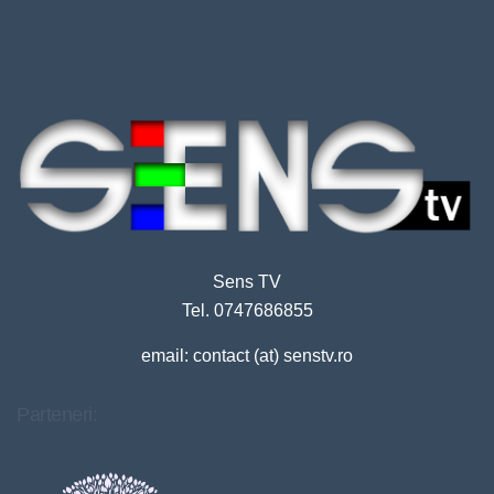
Sens TV
Tel. 0747686855
email: contact (at) senstv.ro
Parteneri: