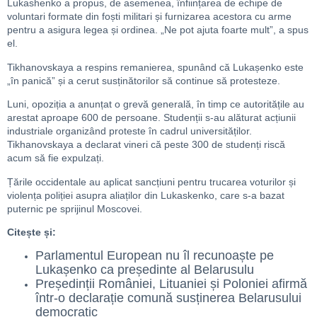
Lukashenko a propus, de asemenea, înființarea de echipe de
voluntari formate din foști militari și furnizarea acestora cu arme
pentru a asigura legea și ordinea. „Ne pot ajuta foarte mult”, a spus
el.
Tikhanovskaya a respins remanierea, spunând că Lukașenko este
„în panică” și a cerut susținătorilor să continue să protesteze.
Luni, opoziția a anunțat o grevă generală, în timp ce autoritățile au
arestat aproape 600 de persoane. Studenții s-au alăturat acțiunii
industriale organizând proteste în cadrul universităților.
Tikhanovskaya a declarat vineri că peste 300 de studenți riscă
acum să fie expulzați.
Țările occidentale au aplicat sancțiuni pentru trucarea voturilor și
violența poliției asupra aliaților din Lukaskenko, care s-a bazat
puternic pe sprijinul Moscovei.
Citește și:
Parlamentul European nu îl recunoaște pe
Lukașenko ca președinte al Belarusulu
Președinții României, Lituaniei și Poloniei afirmă
într-o declarație comună susținerea Belarusului
democratic