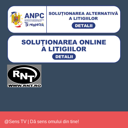
@Sens TV | Dă sens omului din tine!