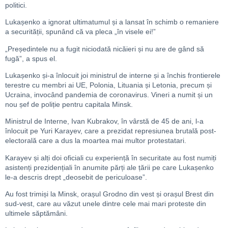
politici.
Lukașenko a ignorat ultimatumul și a lansat în schimb o remaniere
a securității, spunând că va pleca „în visele ei!”
„Președintele nu a fugit niciodată nicăieri și nu are de gând să
fugă”, a spus el.
Lukașenko și-a înlocuit joi ministrul de interne și a închis frontierele
terestre cu membri ai UE, Polonia, Lituania și Letonia, precum și
Ucraina, invocând pandemia de coronavirus. Vineri a numit și un
nou șef de poliție pentru capitala Minsk.
Ministrul de Interne, Ivan Kubrakov, în vârstă de 45 de ani, l-a
înlocuit pe Yuri Karayev, care a prezidat represiunea brutală post-
electorală care a dus la moartea mai multor protestatari.
Karayev și alți doi oficiali cu experiență în securitate au fost numiți
asistenți prezidențiali în anumite părți ale țării pe care Lukașenko
le-a descris drept „deosebit de periculoase”.
Au fost trimiși la Minsk, orașul Grodno din vest și orașul Brest din
sud-vest, care au văzut unele dintre cele mai mari proteste din
ultimele săptămâni.