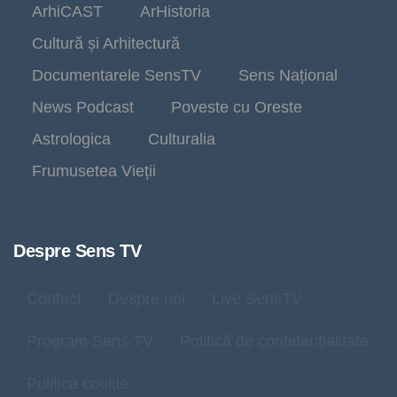
ArhiCAST
ArHistoria
Cultură și Arhitectură
Documentarele SensTV
Sens Național
News Podcast
Poveste cu Oreste
Astrologica
Culturalia
Frumusetea Vieții
Despre Sens TV
Contact
Despre noi
Live SensTV
Program Sens TV
Politică de confidențialitate
Politica cookie