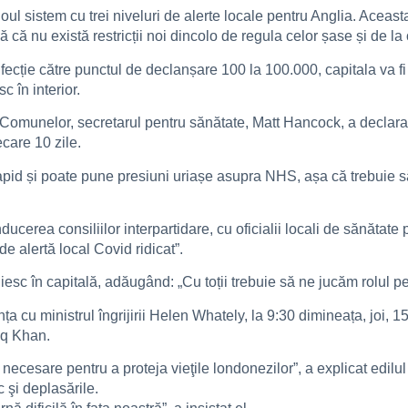
noul sistem cu trei niveluri de alerte locale pentru Anglia. Aceas
 că nu există restricții noi dincolo de regula celor șase și de la
nfecție către punctul de declanșare 100 la 100.000, capitala va f
c în interior.
munelor, secretarul pentru sănătate, Matt Hancock, a declarat: 
care 10 zile.
i rapid și poate pune presiuni uriașe asupra NHS, așa că trebuie
cerea consiliilor interpartidare, cu oficialii locali de sănătate
e alertă local Covid ridicat”.
esc în capitală, adăugând: „Cu toții trebuie să ne jucăm rolul pen
nța cu ministrul îngrijirii Helen Whately, la 9:30 dimineața, joi, 
iq Khan.
necesare pentru a proteja vieţile londonezilor”, a explicat edilul c
c şi deplasările.