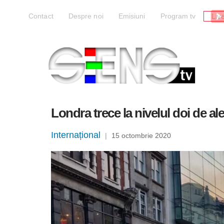
Liv
Contact
Despre noi
Emisiuni
Program tv
Londra trece la nivelul doi de ale
Internațional
|
15 octombrie 2020