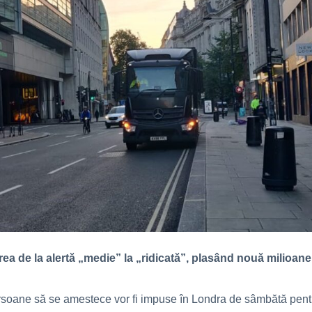
a de la alertă „medie” la „ridicată”, plasând nouă milioane
e persoane să se amestece vor fi impuse în Londra de sâmbătă pent