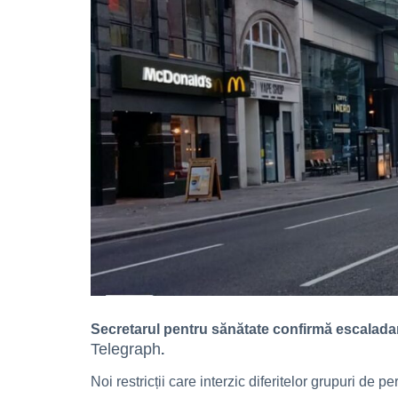
Secretarul pentru sănătate confirmă escaladare
Telegraph
.
Noi restricții care interzic diferitelor grupuri d