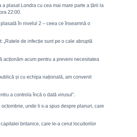
ta a plasat Londra cu cea mai mare parte a țării la
 ora 22:00.
i plasată în nivelul 2 – ceea ce înseamnă o
„Ratele de infecție sunt pe o cale abruptă
 să acționăm acum pentru a preveni necesitatea
 publică și cu echipa națională, am convenit
tru a controla încă o dată virusul”.
15 octombrie, unde li s-a spus despre planuri, care
apitalei britanice, care le-a cerut locuitorilor