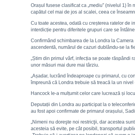
Orașul fusese clasificat ca „mediu” (nivelul 1) în 
capătul cel mai de jos al scalei, ceea ce înseamnă
Cu toate acestea, odată cu creșterea ratelor de i
interdicție pentru diferitele grupuri care se întâlnes
Confirmând schimbarea de la Londra la Camera Co
ascendentă, numărul de cazuri dublându-se la fie
„Știm din primul vârf, infecția se poate răspând
unor măsuri mai dure mai târziu.
„Așadar, lucrând îndeaproape cu primarul, cu condu
împreună că Londra trebuie să treacă la un nivel d
Hancock le-a mulțumit celor care lucrează și locui
Deputații din Londra au participat la o teleconferi
au fost apoi confirmate de primarul orașului, Sad
„Nimeni nu doreşte noi restricţii, dar acestea sunt 
acesteia să evite, pe cât posibil, transportul publi