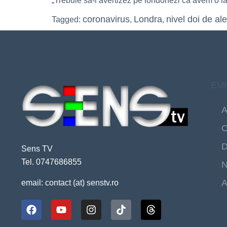
„Trebuie să-i avertizez pe londonezi că avem o iarnă
coronavirus
Londra
nivel doi de ale
Tagged:
,
,
EMI
A
C
D
Sens TV
Tel. 0747686855
N
A
email: contact (at) senstv.ro