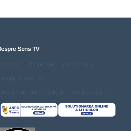
Despre Sens TV
Contact
Despre noi
Live SensTV
Program Sens TV
Politică de confidențialitate
Politica cookie