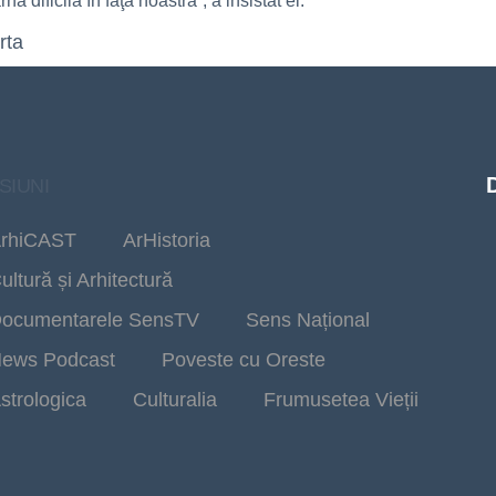
 dificilă în faţa noastră”, a insistat el.
rta
SIUNI
rhiCAST
ArHistoria
ultură și Arhitectură
ocumentarele SensTV
Sens Național
ews Podcast
Poveste cu Oreste
strologica
Culturalia
Frumusetea Vieții