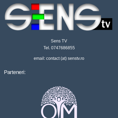
Sens TV
Tel. 0747686855
email: contact (at) senstv.ro
Parteneri: