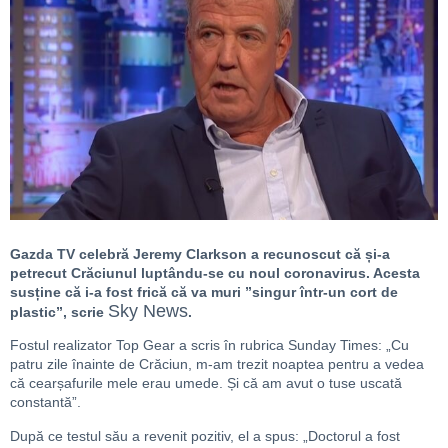
Gazda TV celebră Jeremy Clarkson a recunoscut că și-a
petrecut Crăciunul luptându-se cu noul coronavirus. Acesta
susține că i-a fost frică că va muri ”singur într-un cort de
Sky News
plastic”, scrie
.
Fostul realizator Top Gear a scris în rubrica Sunday Times: „Cu
patru zile înainte de Crăciun, m-am trezit noaptea pentru a vedea
că cearșafurile mele erau umede. Și că am avut o tuse uscată
constantă”.
După ce testul său a revenit pozitiv, el a spus: „Doctorul a fost