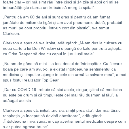
foarte clar – ori mă simt rău între cinci și 14 zile și apoi ori mi se
îmbunătățește starea ori trebuie să merg la spital”.
„Pentru că am 60 de ani și sunt gras și pentru că am fumat
jumătate de milion de țigări și am avut pneumonie dublă, probabil
aș muri, pe cont propriu, într-un cort din plastic”, s-a temut
Clarkson.
Clarkson a spus că s-a izolat, adăugând: „M-am dus la culcare cu
noua carte a lui Don Winslow și o pungă de kale pentru a aștepta
ca Grim Reaper să dea cu capul în jurul ușii mele”.
„Nu am de gând să mint – a fost destul de înfricoșător. Cu fiecare
boală pe care am avut-o, a existat întotdeauna sentimentul că
medicina și timpul ar ajunge în cele din urmă la salvare mea”, a mai
spus fostul realizator Top Gear.
„Dar cu COVID-19 trebuie să stai acolo, singur, știind că medicina
nu este pe drum și că timpul este cel mai rău dușman al tău”, a
adăugat acesta.
Clarkson a spus că, inițial, „nu s-a simțit prea rău”, dar mai târziu
respirația „a început să devină obositoare”, adăugând:
„Întotdeauna mi-a sunat în cap avertismentul medicului despre cum
s-ar putea agrava brusc”.