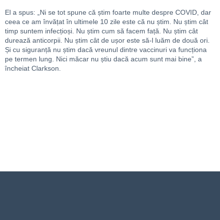
El a spus: „Ni se tot spune că știm foarte multe despre COVID, dar
ceea ce am învățat în ultimele 10 zile este că nu știm. Nu știm cât
timp suntem infecțioși. Nu știm cum să facem față. Nu știm cât
durează anticorpii. Nu știm cât de ușor este să-l luăm de două ori.
Și cu siguranță nu știm dacă vreunul dintre vaccinuri va funcționa
pe termen lung. Nici măcar nu știu dacă acum sunt mai bine”, a
încheiat Clarkson.