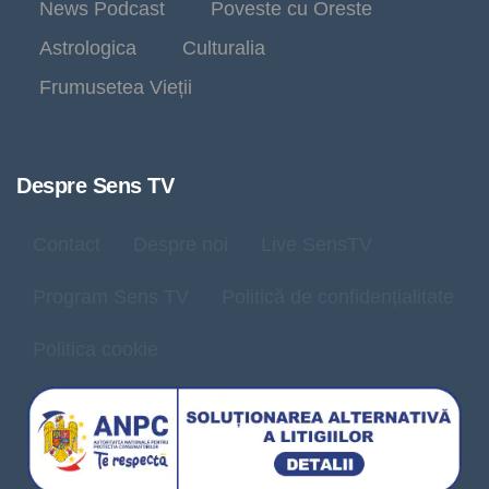
News Podcast
Poveste cu Oreste
Astrologica
Culturalia
Frumusetea Vieții
Despre Sens TV
Contact
Despre noi
Live SensTV
Program Sens TV
Politică de confidențialitate
Politica cookie