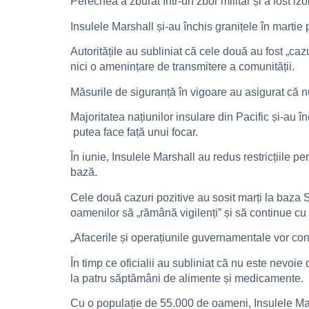
Perechea a zburat într-un zbor militar și a fost iz
Insulele Marshall și-au închis granițele în martie
Autoritățile au subliniat că cele două au fost „cazu
nici o amenințare de transmitere a comunității.
Măsurile de siguranță în vigoare au asigurat că nu
Majoritatea națiunilor insulare din Pacific și-au î
putea face față unui focar.
În iunie, Insulele Marshall au redus restricțiile p
bază.
Cele două cazuri pozitive au sosit marți la baza
oamenilor să „rămână vigilenți” și să continue cu
„Afacerile și operațiunile guvernamentale vor co
În timp ce oficialii au subliniat că nu este nevoi
la patru săptămâni de alimente și medicamente.
Cu o populație de 55.000 de oameni, Insulele Mars