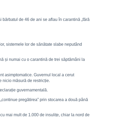
și bărbatul de 46 de ani se aflau în carantină „fără
rilor, sistemele lor de sănătate slabe neputând
cană și numai cu o carantină de trei săptămâni la
unt asimptomatice. Guvernul local a cerut
 nicio măsură de restricție.
declarație guvernamentală.
să „continue pregătirea” prin stocarea a două până
cu mai mult de 1.000 de insulițe, chiar la nord de