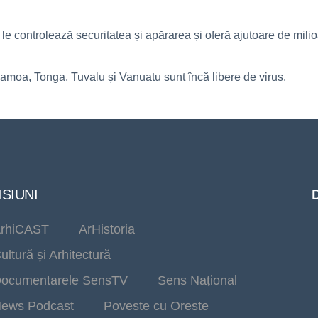
 controlează securitatea și apărarea și oferă ajutoare de milioa
Samoa, Tonga, Tuvalu și Vanuatu sunt încă libere de virus.
SIUNI
rhiCAST
ArHistoria
ultură și Arhitectură
ocumentarele SensTV
Sens Național
ews Podcast
Poveste cu Oreste