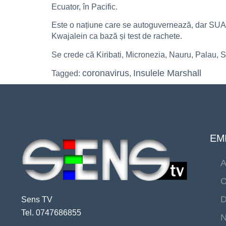
Ecuator, în Pacific.
Este o națiune care se autoguvernează, dar SUA le
Kwajalein ca bază și test de rachete.
Se crede că Kiribati, Micronezia, Nauru, Palau, 
coronavirus
Insulele Marshall
Tagged:
,
EMI
A
C
D
Sens TV
Tel. 0747686855
N