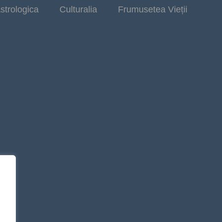
strologica
Culturalia
Frumusetea Vieții