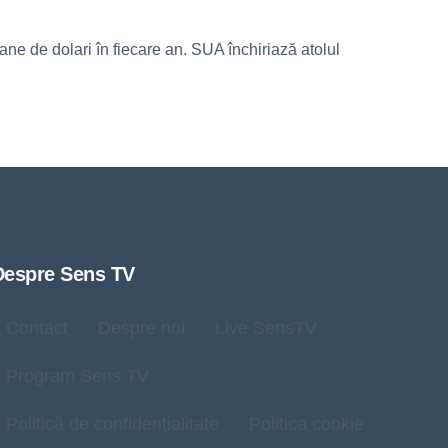
ne de dolari în fiecare an. SUA închiriază atolul
Despre Sens TV
Contact
Despre noi
Live SensTV
Program Sens TV
Politică de confidențialitate
Politica cookie