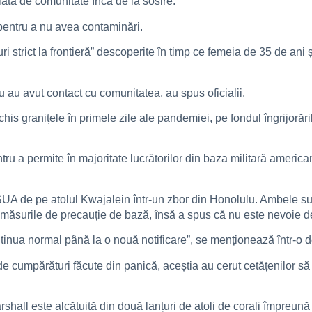
olată de comunitate încă de la sosire.
 pentru a nu avea contaminări.
ri strict la frontieră” descoperite în timp ce femeia de 35 de ani 
 au avut contact cu comunitatea, au spus oficialii.
nchis granițele în primele zile ale pandemiei, pe fondul îngrijoră
entru a permite în majoritate lucrătorilor din baza militară ameri
 SUA de pe atolul Kwajalein într-un zbor din Honolulu. Ambele s
 măsurile de precauție de bază, însă a spus că nu este nevoie de
ntinua normal până la o nouă notificare”, se menționează într-o 
e de cumpărături făcute din panică, aceștia au cerut cetățenilor 
hall este alcătuită din două lanțuri de atoli de corali împreună 