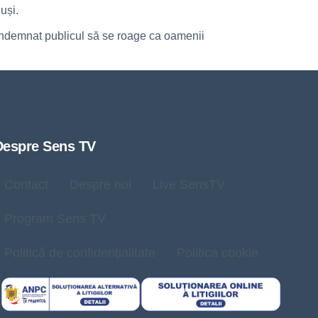
uși.
 îndemnat publicul să se roage ca oamenii
Despre Sens TV
Contact
Despre noi
Live SensTV
Program Sens TV
Politică de confidențialitate
Politica cookie