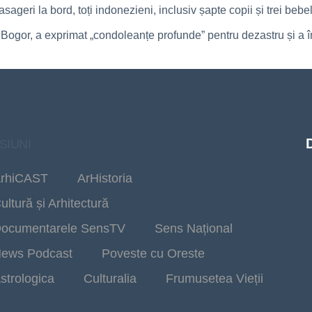
geri la bord, toți indonezieni, inclusiv șapte copii și trei bebel
 Bogor, a exprimat „condoleanțe profunde” pentru dezastru și a
SIUNI
rhiCAST
ArHistoria
ultură și Arhitectură
ocumentarele SensTV
Sens Național
ews Podcast
Poveste cu Oreste
strologica
Culturalia
Frumusetea Vieții