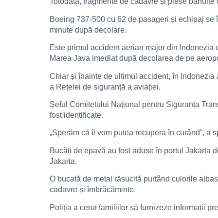
Totodată, fragmente de cadavre și piese bănuite 
Boeing 737-500 cu 62 de pasageri și echipaj se î
minute după decolare.
Este primul accident aerian major din Indonezia 
Marea Java imediat după decolarea de pe aeropor
Chiar și înainte de ultimul accident, în Indonezia 
a Rețelei de siguranță a aviației.
Șeful Comitetului Național pentru Siguranța Trans
fost identificate.
„Sperăm că îi vom putea recupera în curând”, a spu
Bucăți de epavă au fost aduse în portul Jakarta d
Jakarta.
O bucată de metal răsucită purtând culorile albast
cadavre și îmbrăcăminte.
Poliția a cerut familiilor să furnizeze informații 