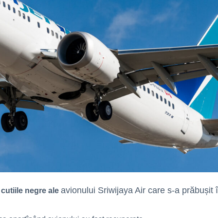
avionului Sriwijaya Air care s-a prăbușit
cutiile negre ale