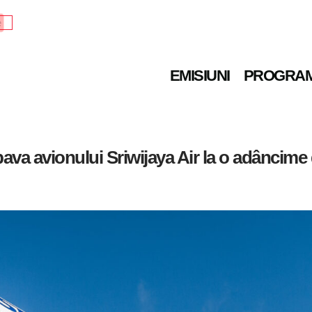
e
EMISIUNI
PROGRA
pava avionului Sriwijaya Air la o adâncime