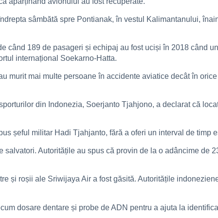
ca aparțînând avionului au fost recuperate.
ndrepta sâmbătă spre Pontianak, în vestul Kalimantanului, înain
de când 189 de pasageri și echipaj au fost uciși în 2018 când un
tul internațional Soekarno-Hatta.
au murit mai multe persoane în accidente aviatice decât în ​​orice 
porturilor din Indonezia, Soerjanto Tjahjono, a declarat că locaț
s șeful militar Hadi Tjahjanto, fără a oferi un interval de timp e
e salvatori. Autoritățile au spus că provin de la o adâncime de 
re și roșii ale Sriwijaya Air a fost găsită. Autoritățile indonezi
precum dosare dentare și probe de ADN pentru a ajuta la identifica