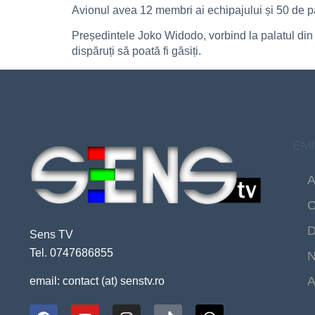
Avionul avea 12 membri ai echipajului și 50 de pasa
Președintele Joko Widodo, vorbind la palatul din
dispăruți să poată fi găsiți.
EMI
A
C
D
Sens TV
Tel. 0747686855
N
A
email: contact (at) senstv.ro