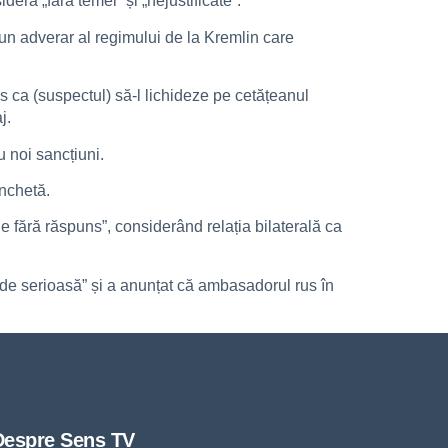
ră „fără temei” și „nejustificate”.
pe un adverar al regimului de la Kremlin care
s ca (suspectul) să-l lichideze pe cetățeanul
j.
 noi sancțiuni.
anchetă.
 fără răspuns”, considerând relația bilaterală ca
r de serioasă” și a anunțat că ambasadorul rus în
Despre Sens TV