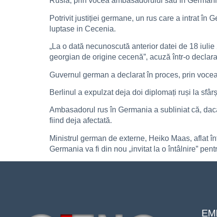
Rusia, prin vocea ambasadorului său în Germania, 
Potrivit justiției germane, un rus care a intrat în 
luptase in Cecenia.
„La o dată necunoscută anterior datei de 18 iulie 
georgian de origine cecenă”, acuză într-o declar
Guvernul german a declarat în proces, prin vocea 
Berlinul a expulzat deja doi diplomați ruși la sfâr
Ambasadorul rus în Germania a subliniat că, dacă 
fiind deja afectată.
Ministrul german de externe, Heiko Maas, aflat în
Germania va fi din nou „invitat la o întâlnire” pen
EMI