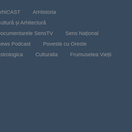
rhiCAST
ArHistoria
ultură și Arhitectură
ocumentarele SensTV
Sens Național
ews Podcast
Poveste cu Oreste
strologica
Culturalia
Frumusetea Vieții