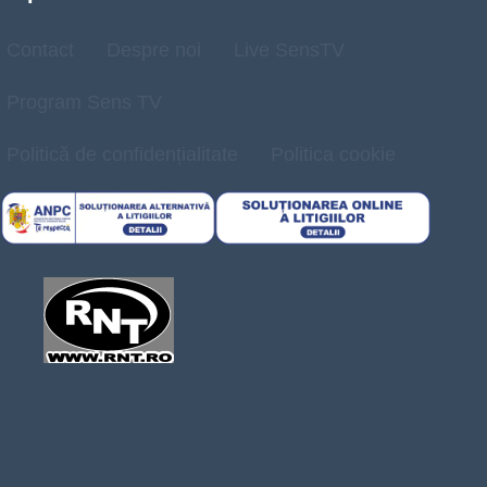
Contact
Despre noi
Live SensTV
Program Sens TV
Politică de confidențialitate
Politica cookie