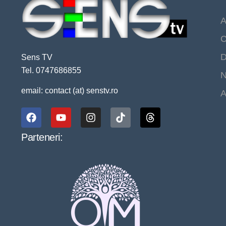
A
C
D
Sens TV
Tel. 0747686855
N
email: contact (at) senstv.ro
A
Parteneri: