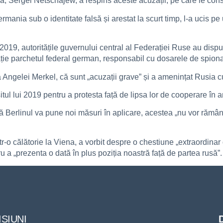
Sergei Netschajew, a respins aceste acuzații, pe care le conside
Germania sub o identitate falsă și arestat la scurt timp, l-a ucis 
2019, autoritățile guvernului central al Federației Ruse au dispu
ație parchetul federal german, responsabil cu dosarele de spiona
Angelei Merkel, că sunt „acuzații grave” și a amenințat Rusia cu
șitul lui 2019 pentru a protesta față de lipsa lor de cooperare în 
Berlinul va pune noi măsuri în aplicare, acestea „nu vor rămâne
tr-o călătorie la Viena, a vorbit despre o chestiune „extraordina
tru a „prezenta o dată în plus poziția noastră față de partea rusă”.
SIUNI