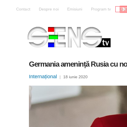
Liv
Contact
Despre noi
Emisiuni
Program tv
Germania amenință Rusia cu noi s
Internațional
|
18 iunie 2020