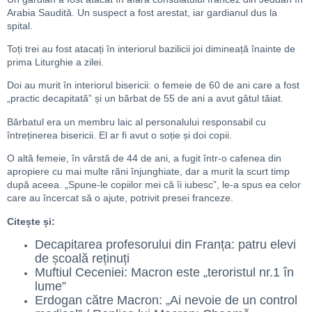
Arabia Saudită. Un suspect a fost arestat, iar gardianul dus la
spital.
Toți trei au fost atacați în interiorul bazilicii joi dimineață înainte de
prima Liturghie a zilei.
Doi au murit în interiorul bisericii: o femeie de 60 de ani care a fost
„practic decapitată” și un bărbat de 55 de ani a avut gâtul tăiat.
Bărbatul era un membru laic al personalului responsabil cu
întreținerea bisericii. El ar fi avut o soție și doi copii.
O altă femeie, în vârstă de 44 de ani, a fugit într-o cafenea din
apropiere cu mai multe răni înjunghiate, dar a murit la scurt timp
după aceea. „Spune-le copiilor mei că îi iubesc”, le-a spus ea celor
care au încercat să o ajute, potrivit presei franceze.
Citește și:
Decapitarea profesorului din Franța: patru elevi
de școală reținuți
Muftiul Ceceniei: Macron este „teroristul nr.1 în
lume”
Erdogan către Macron: „Ai nevoie de un control