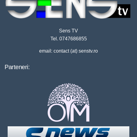
Sens TV
Tel. 0747686855
email: contact (at) senstv.ro
Parteneri: