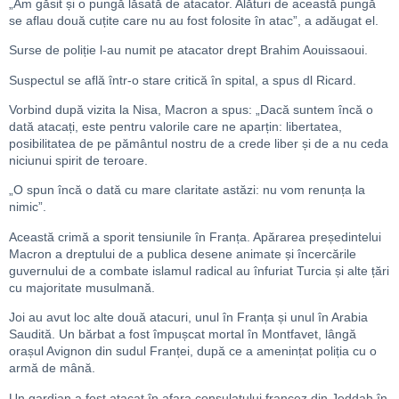
„Am găsit și o pungă lăsată de atacator. Alături de această pungă
se aflau două cuțite care nu au fost folosite în atac”, a adăugat el.
Surse de poliție l-au numit pe atacator drept Brahim Aouissaoui.
Suspectul se află într-o stare critică în spital, a spus dl Ricard.
Vorbind după vizita la Nisa, Macron a spus: „Dacă suntem încă o
dată atacați, este pentru valorile care ne aparțin: libertatea,
posibilitatea de pe pământul nostru de a crede liber și de a nu ceda
niciunui spirit de teroare.
„O spun încă o dată cu mare claritate astăzi: nu vom renunța la
nimic”.
Această crimă a sporit tensiunile în Franța. Apărarea președintelui
Macron a dreptului de a publica desene animate și încercările
guvernului de a combate islamul radical au înfuriat Turcia și alte țări
cu majoritate musulmană.
Joi au avut loc alte două atacuri, unul în Franța și unul în Arabia
Saudită. Un bărbat a fost împușcat mortal în Montfavet, lângă
orașul Avignon din sudul Franței, după ce a amenințat poliția cu o
armă de mână.
Un gardian a fost atacat în afara consulatului francez din Jeddah în