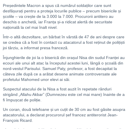
Președintele Macron a spus că numărul soldaților care sunt
desfășurați pentru a proteja locurile publice – precum bisericile și
școlile – va crește de la 3.000 la 7.000. Procurorii antitero au
deschis o anchetă, iar Franța și-a ridicat alertă de securitate
națională la cel mai înalt nivel.
Într-o altă dezvoltare, un bărbat în vârstă de 47 de ani despre care
se credea că a fost în contact cu atacatorul a fost reținut de polițiști
joi târziu, a informat presa franceză.
Înjunghierile de joi la o biserică din orașul Nisa din sudul Franței au
ecouri ale unui alt atac la începutul acestei luni, lângă o școală din
nord-vestul Parisului. Samuel Paty, profesor, a fost decapitat la
câteva zile după ce a arătat desene animate controversate ale
profetului Mahomed unor elevi ai săi.
Suspectul atacului de la Nisa a fost auzit în repetate rânduri
strigând „Allahu Akbar” (Dumnezeu este cel mai mare) înainte de a
fi împușcat de poliție.
Un coran, două telefoane și un cuțit de 30 cm au fost găsite asupra
atacatorului, a declarat procurorul șef francez antiterorist Jean-
François Ricard.