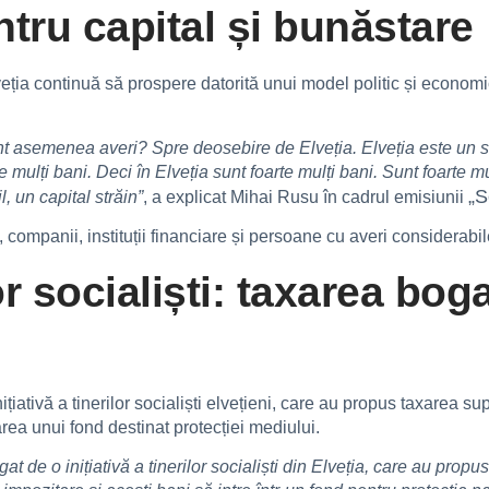
tru capital și bunăstare
eția continuă să prospere datorită unui model politic și economic 
asemenea averi? Spre deosebire de Elveția. Elveția este un stat 
 mulți bani. Deci în Elveția sunt foarte mulți bani. Sunt foarte mu
„S
, un capital străin”
, a explicat Mihai Rusu în cadrul emisiunii
i, companii, instituții financiare și persoane cu averi considerabi
r socialiști: taxarea boga
nițiativă a tinerilor socialiști elvețieni, care au propus taxarea 
area unui fond destinat protecției mediului.
t de o inițiativă a tinerilor socialiști din Elveția, care au propu