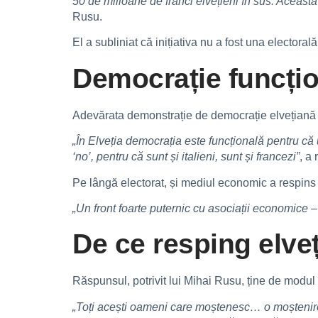
50 de milioane de franci elvețieni în sus. Această i
Rusu.
El a subliniat că inițiativa nu a fost una electoral
Democrație funcțio
Adevărata demonstrație de democrație elvețiană a 
„În Elveția democrația este funcțională pentru că
‘no’, pentru că sunt și italieni, sunt și francezi”
, a
Pe lângă electorat, și mediul economic a respins f
„Un front foarte puternic cu asociații economice –
De ce resping elveț
Răspunsul, potrivit lui Mihai Rusu, ține de modul 
„Toți acești oameni care moștenesc… o moștenire