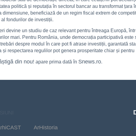
atea politică și reputația în sectorul bancar au transformat țara în
 dimensiune, beneficiază de un regim fiscal extrem de competitiv
l fondurilor de investiții.
ri devine un studiu de caz relevant pentru întreaga Europă, într-
turilor mari. Pentru România, unde democrația participativă este s
ntrebări despre modul în care pot fi atrase investiții, garantată s
a și respectarea regulilor pot genera prosperitate chiar și pentru 
âștigă din nou!
Snews.ro
apare prima dată în
.
SIUNI
rhiCAST
ArHistoria