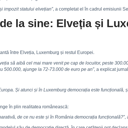
i impozit statului elvețian”
, a completat el în cadrul emisiunii 
 de la sine: Elveția și 
ntă între Elveția, Luxemburg și restul Europei.
veția să aibă cel mai mare venit pe cap de locuitor, peste 300.
 cu 500.000, ajunge la 72-73.000 de euro pe an”
, a explicat jurnal
uropa. Și atunci și în Luxemburg democrația este funcțională, și
atinge în plin realitatea românească:
arativă, de ce nu este și în România democrația funcțională?”
, 
modelul său de democrație directă, în care cetățenii pot declanș