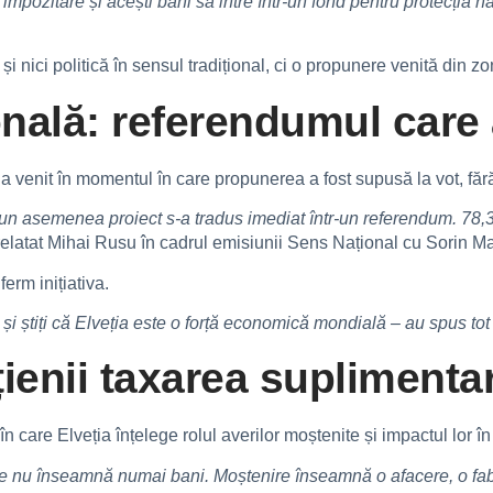
mpozitare și acești bani să intre într-un fond pentru protecția nat
ă și nici politică în sensul tradițional, ci o propunere venită din
nală: referendumul care 
venit în momentul în care propunerea a fost supusă la vot, fără î
 un asemenea proiect s-a tradus imediat într-un referendum. 78,3%
 relatat Mihai Rusu în cadrul emisiunii Sens Național cu Sorin M
erm inițiativa.
 și știți că Elveția este o forță economică mondială – au spus tot
ienii taxarea suplimenta
în care Elveția înțelege rolul averilor moștenite și impactul lor 
 nu înseamnă numai bani. Moștenire înseamnă o afacere, o fabr