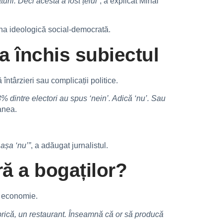
urii. Deci acesta a fost țelul”
, a explicat Mihai
 zona ideologică social-democrată.
a închis subiectul
ntârzieri sau complicații politice.
 dintre electori au spus ‘nein’. Adică ‘nu’. Sau
anea.
 așa ‘nu’”
, a adăugat jurnalistul.
ră a bogaților?
în economie.
ică, un restaurant. Înseamnă că or să producă