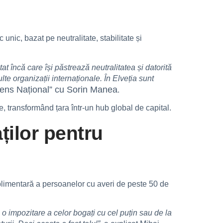
unic, bazat pe neutralitate, stabilitate și
încă care își păstrează neutralitatea și datorită
lte organizații internaționale. În Elveția sunt
ens Național” cu Sorin Manea
.
le, transformând țara într-un hub global de capital.
ților pentru
suplimentară a persoanelor cu averi de peste 50 de
s o impozitare a celor bogați cu cel puțin sau de la