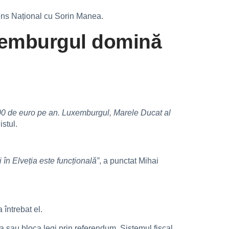
Sens Național cu Sorin Manea.
Luxemburgul domină
000 de euro pe an. Luxemburgul, Marele Ducat al
istul.
 în Elveția este funcțională”
, a punctat Mihai
a întrebat el.
a sau bloca legi prin referendum. Sistemul fiscal