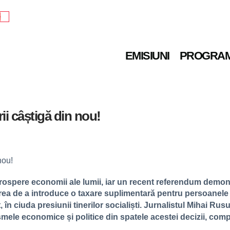
e
EMISIUNI
PROGRA
ii câștigă din nou!
 prospere economii ale lumii, iar un recent referendum demo
rea de a introduce o taxare suplimentară pentru persoanele 
 în ciuda presiunii tinerilor socialiști. Jurnalistul Mihai Rus
smele economice și politice din spatele acestei decizii, co