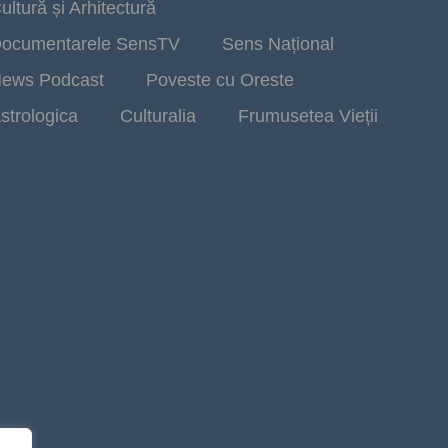
ultură și Arhitectură
ocumentarele SensTV
Sens Național
ews Podcast
Poveste cu Oreste
strologica
Culturalia
Frumusetea Vieții