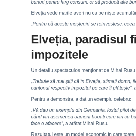
bunuri pentru larg consum, or să producă alte bun
Elveția vede marile averi nu ca pe niște acumulăr
„Pentru că aceste moșteniri se reinvestesc, ceea
Elveția, paradisul f
impozitele
Un detaliu spectaculos menționat de Mihai Rusu ar
„Trebuie să mai știți că în Elveția, stimați domn, 
cantonul respectiv impozitul pe care îl plătește”
, 
Pentru a demonstra, a dat un exemplu celebru:
„Vă dau un exemplu din Germania, fostul pilot de 
când vin asemenea oameni bogați care vin cu bani 
face o afacere”
, a arătat Mihai Rusu.
Rezultatul este un model economic în care toate p