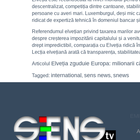
descentralizat, competiția dintre cantoane, stabilit
persoane cu averi mari. Luxemburgul, deși mic ca
ridicat de expertiză tehnică în domeniul bancar și a
Referendumul elvețian privind taxarea marilor ave
despre creșterea impozitării capitalului și a veni
drept impredictibil, comparația cu Elveția ridică î
Lecția elvețiană arată că transparența, stabilitate
Elveția zguduie Europa: milionarii c
Articolul
international
sens news
snews
Tagged:
,
,
EMI
A