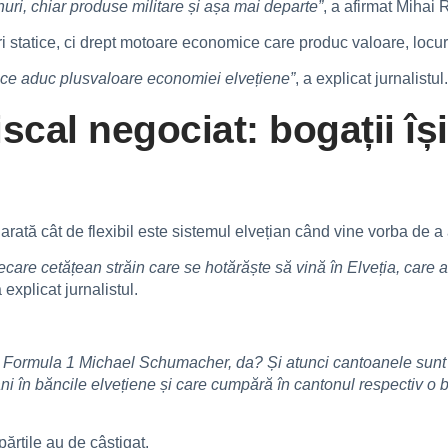
uri, chiar produse militare și așa mai departe”
, a afirmat Mihai 
i statice, ci drept motoare economice care produc valoare, locuri
 ce aduc plusvaloare economiei elvețiene”
, a explicat jurnalistul.
iscal negociat: bogații își
ată cât de flexibil este sistemul elvețian când vine vorba de a a
fiecare cetățean străin care se hotărăște să vină în Elveția, care 
a explicat jurnalistul.
Formula 1 Michael Schumacher, da? Și atunci cantoanele sunt feri
în băncile elvețiene și care cumpără în cantonul respectiv o buc
ărțile au de câștigat.