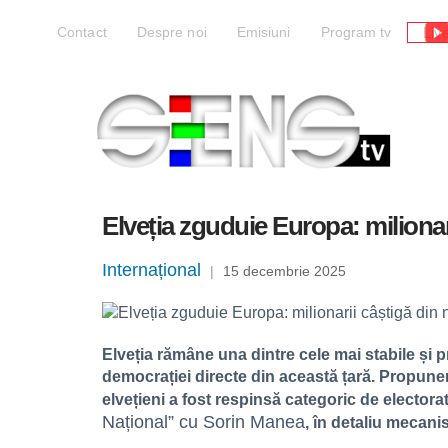
Liv
Contact
Despre noi
Emisiuni
Program tv
Elveția zguduie Europa: milionar
Internațional
|
15 decembrie 2025
Elveția rămâne una dintre cele mai stabile și
democrației directe din această țară. Propune
elvețieni a fost respinsă categoric de electorat,
Național” cu Sorin Manea
, în detaliu mecani