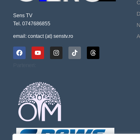
C
D
Sens TV
Tel. 0747686855
N
A
email: contact (at) senstv.ro
Parteneri: