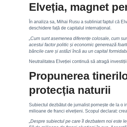
Elveția, magnet pen
În analiza sa, Mihai Rusu a subliniat faptul că Elv
deschidere față de capitalul internațional.
„Cum sunt asemenea diferențe colosale, cum sunt 
acestui factor politic și economic generează foarte
băncile care și astăzi încă au un capital formidabil
Neutralitatea Elveției continuă să atragă investiți
Propunerea tinerilo
protecția naturii
Subiectul dezbătut de jurnalist pornește de la o i
milioane de franci elvețieni. Scopul declarat: cre
„Despre subiectul pe care îl dezbatem noi este lega