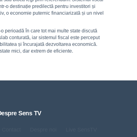
tr-o destinație predilectă pentru investitori și
, o economie puternic financiarizată și un nivel
o perioadă în care tot mai multe state discută
lab conturată, iar sistemul fiscal este perceput
tabilitatea și încurajată dezvoltarea economică.
state mici, dar extrem de eficiente.
Despre Sens TV
Contact
Despre noi
Live SensTV