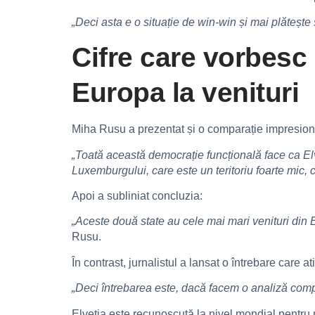
„Deci asta e o situație de win-win și mai plătește ș
Cifre care vorbesc
Europa la venituri
Miha Rusu a prezentat și o comparație impresiona
„Toată această democrație funcțională face ca El
Luxemburgului, care este un teritoriu foarte mic,
Apoi a subliniat concluzia:
„Aceste două state au cele mai mari venituri din E
Rusu.
În contrast, jurnalistul a lansat o întrebare care 
„Deci întrebarea este, dacă facem o analiză comp
Elveția este recunoscută la nivel mondial pentru 