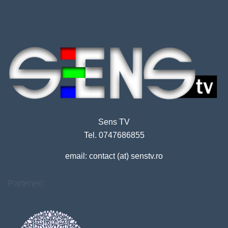
Sens TV
Tel. 0747686855
email: contact (at) senstv.ro
Parteneri: