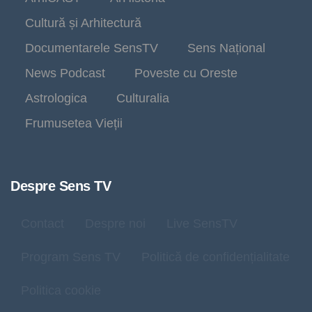
Cultură și Arhitectură
Documentarele SensTV
Sens Național
News Podcast
Poveste cu Oreste
Astrologica
Culturalia
Frumusetea Vieții
Despre Sens TV
Contact
Despre noi
Live SensTV
Program Sens TV
Politică de confidențialitate
Politica cookie