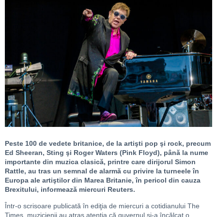
Peste 100 de vedete britanice, de la artişti pop şi rock, precum
Ed Sheeran, Sting şi Roger Waters (Pink Floyd), până la nume
importante din muzica clasică, printre care dirijorul Simon
Rattle, au tras un semnal de alarmă cu privire la turneele în
Europa ale artiştilor din Marea Britanie, în pericol din cauza
Brexitului, informează miercuri Reuters.
Într-o scrisoare publicată în ediţia de miercuri a cotidianului The
Times, muzicienii au atras atenţia că guvernul şi-a încălcat o