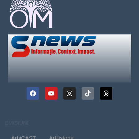
EMISIUNI
ArhiCAST
ArHistoria