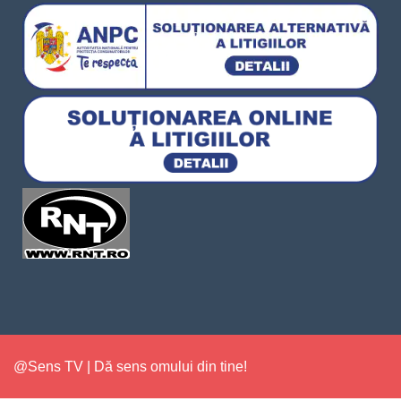
@Sens TV | Dă sens omului din tine!