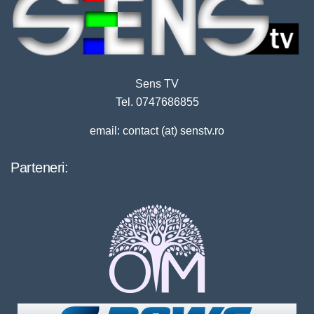
Sens TV
Tel. 0747686855
email: contact (at) senstv.ro
Parteneri: