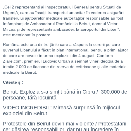
„Cei 2 reprezentanți ai Inspectoratului General pentru Situații de
Urgență, care au însoțit transportul umanitar în vederea asigurării
transferului ajutoarelor medicale autorităților responsabile au fost
întâmpinați de Ambasadorul României la Beirut, domnul Victor
Mircea și de reprezentanții ambasadei, la aeroportul din Liban”,
este menționat în postare.
România este una dintre țările care a răspuns la cererii pe care
guvernul Libanului a făcut în plan internațional, pentru a primi ajutor
de care are nevoie în urma exploziei din 4 august. Conform
Ziare.com, premierul Ludovic Orban a semnat vineri decizia de a
trimite 2.000 de flacoane din reerva de ceftriaxone și alte materiale
medicale la Beirut.
Citește și:
Beirut: Explozia s-a simțit până în Cipru / 300.000 de
persoane, fără locuință
VIDEO INCREDIBIL: Mireasă surprinsă în mijlocul
exploziei din Beirut
Protestele din Beirut devin mai violente / Protestatarii
cer găsirea responsabililor, dar nu au încredere în