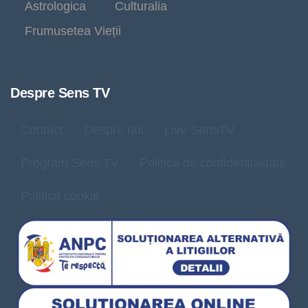
Astrologica
Culturalia
Frumusetea Vieții
Despre Sens TV
Contact
Despre noi
Live SensTV
Program Sens TV
Politică de confidențialitate
Politica cookie