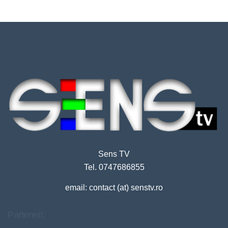
Sens TV
Tel. 0747686855
email: contact (at) senstv.ro
Parteneri: