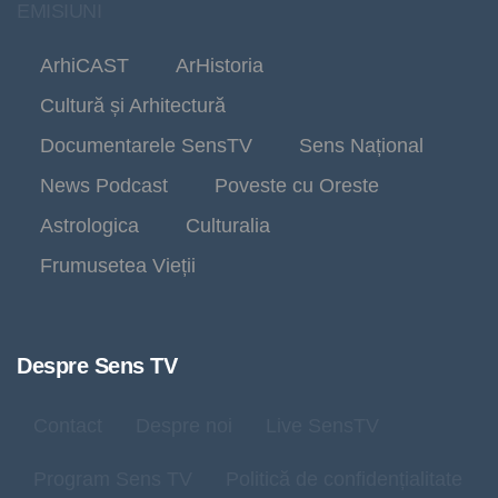
EMISIUNI
ArhiCAST
ArHistoria
Cultură și Arhitectură
Documentarele SensTV
Sens Național
News Podcast
Poveste cu Oreste
Astrologica
Culturalia
Frumusetea Vieții
Despre Sens TV
Contact
Despre noi
Live SensTV
Program Sens TV
Politică de confidențialitate