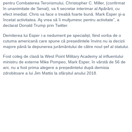
pentru Combaterea Terorismului, Christopher C. Miller, (confirmat
în unanimitate de Senat), va fi secretar interimar al Apărării, cu
efect imediat. Chris va face o treabă foarte bună. Mark Esper şi-a
încetat activitatea. Aş vrea să îi mulţumesc pentru activitate”, a
declarat Donald Trump prin Twitter.
Demiterea lui Esper i-a nedumerit pe specialișt, fiind vorba de o
cutuma americană care spune că președintele învins nu ia decizii
majore până la depunerea jurământului de către noul șef al statului.
Fost coleg de clasă la West Point Military Academy al influentului
ministru de externe Mike Pompeo, Mark Esper, în vârstă de 56 de
ani, nu a fost prima alegere a președintelui după demisia
zdrobitoare a lui Jim Mattis la sfârșitul anului 2018.