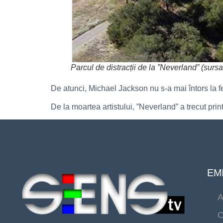
Parcul de distracții de la ”Neverland” (surs
De atunci, Michael Jackson nu s-a mai întors la fe
De la moartea artistului, ”Neverland” a trecut pri
EMI
A
C