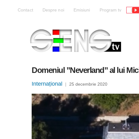
Liv
Contact
Despre noi
Emisiuni
Program tv
Domeniul ”Neverland” al lui Mic
Internațional
|
25 decembrie 2020