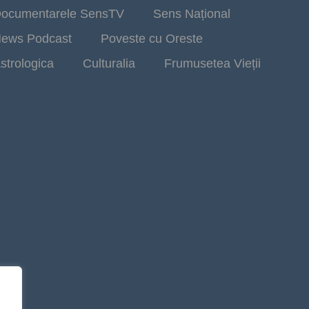
ocumentarele SensTV
Sens Național
ews Podcast
Poveste cu Oreste
strologica
Culturalia
Frumusetea Vieții