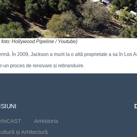
a foto: Hollywood Pipeline / Youtube)
rmă. În 2009, Jackson a murit la o altă proprietate a sa în Los An
ntr-un proces de renovare și rebranduire.
SIUNI
rhiCAST
ArHistoria
ultură și Arhitectură