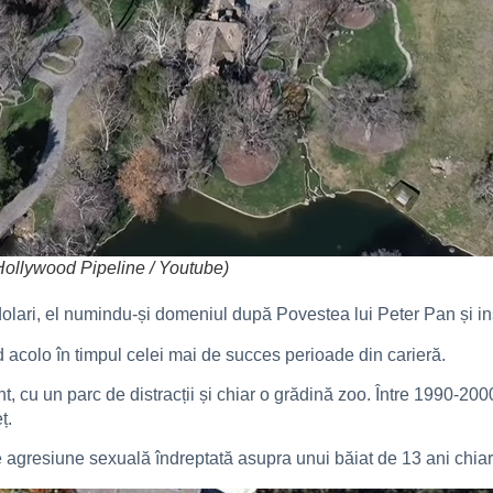
Hollywood Pipeline / Youtube)
dolari, el numindu-și domeniul după Povestea lui Peter Pan și ins
d acolo în timpul celei mai de succes perioade din carieră.
, cu un parc de distracții și chiar o grădină zoo. Între 1990-200
ț.
e agresiune sexuală îndreptată asupra unui băiat de 13 ani chiar