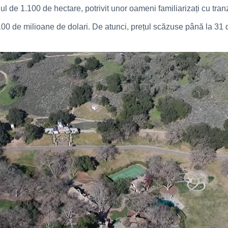
ul de 1.100 de hectare, potrivit unor oameni familiarizați cu tran
0 de milioane de dolari. De atunci, prețul scăzuse până la 31 d