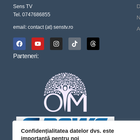
D
Sens TV
Tel. 0747686855
N
email: contact (at) senstv.ro
A
Parteneri:
Confidențialitatea datelor dvs. este
importantă pentru noi