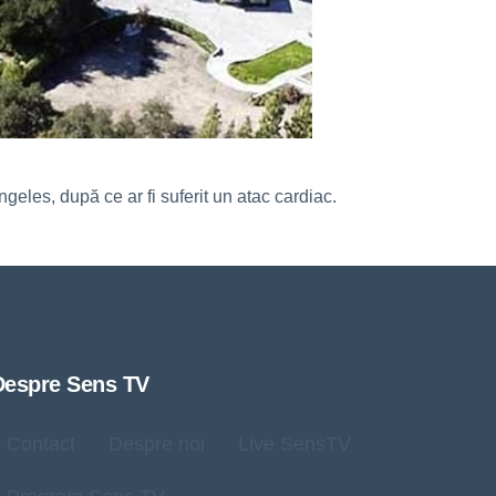
geles, după ce ar fi suferit un atac cardiac.
Despre Sens TV
Contact
Despre noi
Live SensTV