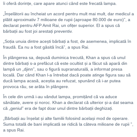
îi oferă dorințe, care apare atunci când este frecată lampa.
„Înșelătorii au încheiat un acord pentru mult mai mult, dar medicul a
plătit aproximativ 7 milioane de rupii (aproape 80.000 de euro)”, a
declarat pentru AFP Amit Rai, un ofițer superior. El a spus că
bărbații au fost joi arestați preventiv.
„Soția unuia dintre acești bărbați a fost, de asemenea, implicată în
fraudă. Ea nu a fost găsită încă”, a spus Rai.
În plângerea sa, depusă duminica trecută, Khan a spus că unul
dintre bărbați s-a prefăcut că este ocultist și a făcut să apară din
lampă un „djinn”, sau o figură supranaturală, a informat presa
locală. Dar când Khan l-a întrebat dacă poate atinge figura sau să
ducă lampa acasă, aceștia au refuzat, spunând că i-ar putea
provoca rău, se arăta în plângere.
În cele din urmă i-au vândut lampa, promițând că va aduce
sănătate, avere și noroc. Khan a declarat că ulterior și-a dat seama
că „geniul” era de fapt doar unul dintre bărbații deghizați.
„Bărbații au înșelat și alte familii folosind același mod de operare.
Suma totală de bani implicată se ridică la câteva milioane de rupii ”,
a spus Rai.