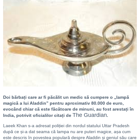
Doi bărbați care ar fi păcălit un medic să cumpere o „lampă
magică a lui Aladdin” pentru aproximativ 80.000 de euro,
evocând chiar că este făcătoare de minuni, au fost arestați în
The Guardian
India, potrivit oficialilor citați de
.
Laeek Khan s-a adresat poliției din nordul statului Uttar Pradesh
după ce și-a dat seama că lampa nu are puteri magice, așa cum
este descris în povestea populară despre Aladdin și geniul său care