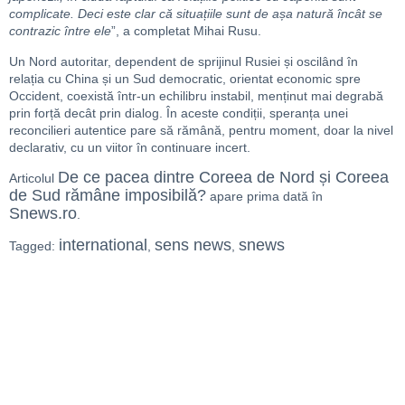
complicate. Deci este clar că situațiile sunt de așa natură încât se
contrazic între ele
”, a completat Mihai Rusu.
Un Nord autoritar, dependent de sprijinul Rusiei și oscilând în
relația cu China și un Sud democratic, orientat economic spre
Occident, coexistă într-un echilibru instabil, menținut mai degrabă
prin forță decât prin dialog. În aceste condiții, speranța unei
reconcilieri autentice pare să rămână, pentru moment, doar la nivel
declarativ, cu un viitor în continuare incert.
De ce pacea dintre Coreea de Nord și Coreea
Articolul
de Sud rămâne imposibilă?
apare prima dată în
Snews.ro
.
international
sens news
snews
Tagged:
,
,