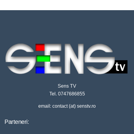
Sens TV
Tel. 0747686855
email: contact (at) senstv.ro
Parteneri: