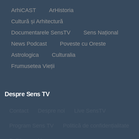
ArhiCAST
ArHistoria
Cultură și Arhitectură
Documentarele SensTV
Sens Național
News Podcast
Poveste cu Oreste
Astrologica
Culturalia
Frumusetea Vieții
Despre Sens TV
Contact
Despre noi
Live SensTV
Program Sens TV
Politică de confidențialitate