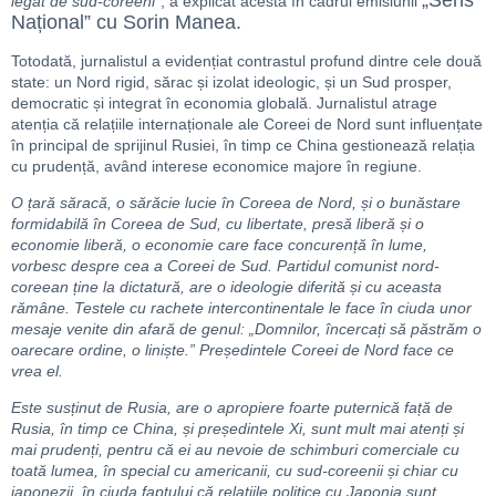
„Sens
legat de sud-coreeni
”, a explicat acesta în cadrul emisiunii
Național” cu Sorin Manea.
Totodată, jurnalistul a evidențiat contrastul profund dintre cele două
state: un Nord rigid, sărac și izolat ideologic, și un Sud prosper,
democratic și integrat în economia globală. Jurnalistul atrage
atenția că relațiile internaționale ale Coreei de Nord sunt influențate
în principal de sprijinul Rusiei, în timp ce China gestionează relația
cu prudență, având interese economice majore în regiune.
O țară săracă, o sărăcie lucie în Coreea de Nord, și o bunăstare
formidabilă în Coreea de Sud, cu libertate, presă liberă și o
economie liberă, o economie care face concurență în lume,
vorbesc despre cea a Coreei de Sud. Partidul comunist nord-
coreean ține la dictatură, are o ideologie diferită și cu aceasta
rămâne. Testele cu rachete intercontinentale le face în ciuda unor
mesaje venite din afară de genul: „Domnilor, încercați să păstrăm o
oarecare ordine, o liniște.” Președintele Coreei de Nord face ce
vrea el.
Este susținut de Rusia, are o apropiere foarte puternică față de
Rusia, în timp ce China, și președintele Xi, sunt mult mai atenți și
mai prudenți, pentru că ei au nevoie de schimburi comerciale cu
toată lumea, în special cu americanii, cu sud-coreenii și chiar cu
japonezii, în ciuda faptului că relațiile politice cu Japonia sunt