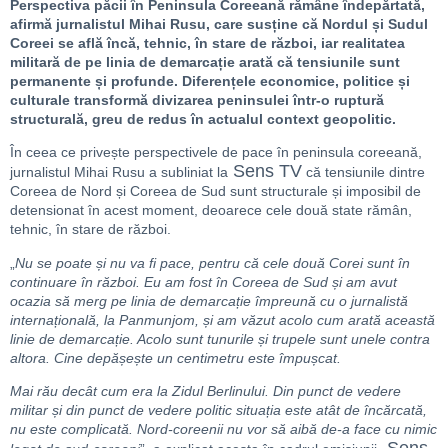
Perspectiva păcii în Peninsula Coreeană rămâne îndepărtată,
afirmă jurnalistul Mihai Rusu, care susține că Nordul și Sudul
Coreei se află încă, tehnic, în stare de război, iar realitatea
militară de pe linia de demarcație arată că tensiunile sunt
permanente și profunde. Diferențele economice, politice și
culturale transformă divizarea peninsulei într-o ruptură
structurală, greu de redus în actualul context geopolitic.
În ceea ce privește perspectivele de pace în peninsula coreeană,
Sens TV
jurnalistul Mihai Rusu a subliniat la
că tensiunile dintre
Coreea de Nord și Coreea de Sud sunt structurale și imposibil de
detensionat în acest moment, deoarece cele două state rămân,
tehnic, în stare de război.
„
Nu se poate și nu va fi pace, pentru că cele două Corei sunt în
continuare în război.
Eu am fost în Coreea de Sud și am avut
ocazia să merg pe linia de demarcație împreună cu o jurnalistă
internațională, la Panmunjom, și am văzut acolo cum arată această
linie de demarcație. Acolo sunt tunurile și trupele sunt unele contra
altora. Cine depășește un centimetru este împușcat.
Mai rău decât cum era la Zidul Berlinului. Din punct de vedere
militar și din punct de vedere politic situația este atât de încărcată,
nu este complicată. Nord-coreenii nu vor să aibă de-a face cu nimic