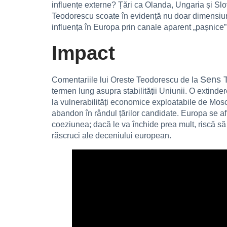
influențe externe? Țări ca Olanda, Ungaria și Slo
Teodorescu scoate în evidență nu doar dimensiune
influența în Europa prin canale aparent „pașnice”
Impact
Sens 
Comentariile lui Oreste Teodorescu de la
termen lung asupra stabilității Uniunii. O extinder
la vulnerabilități economice exploatabile de Mosc
abandon în rândul țărilor candidate. Europa se află
coeziunea; dacă le va închide prea mult, riscă să
răscruci ale deceniului european.