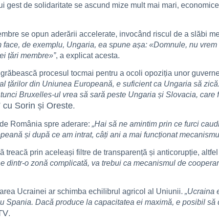
tui gest de solidaritate se ascund mize mult mai mari, economice ș
mbre se opun aderării accelerate, invocând riscul de a slăbi m
 face, de exemplu, Ungaria, ea spune așa: «Domnule, nu vrem c
ei țări membre»”
, a explicat acesta.
 grăbească procesul tocmai pentru a ocoli opoziția unor guverne c
 al țărilor din Uniunea Europeană, e suficient ca Ungaria să zic
 atunci Bruxelles-ul vrea să sară peste Ungaria și Slovacia, care
cu Sorin și Oreste
.
s de România spre aderare:
„Hai să ne amintim prin ce furci caud
peană și după ce am intrat, câți ani a mai funcționat mecanis
 treacă prin aceleași filtre de transparență și anticorupție, altfe
e dintr-o zonă complicată, va trebui ca mecanismul de cooperare ș
area Ucrainei ar schimba echilibrul agricol al Uniunii.
„Ucraina 
u Spania. Dacă produce la capacitatea ei maximă, e posibil să d
TV
.