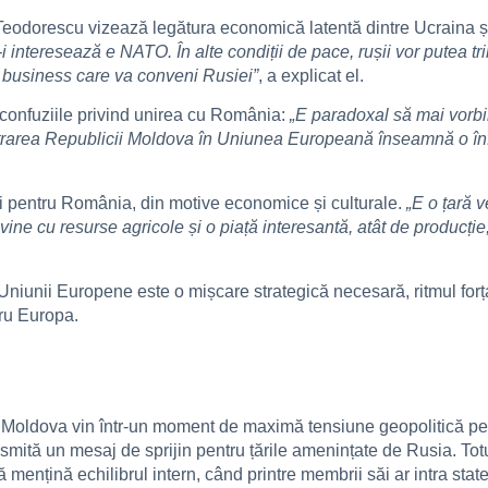
 Teodorescu vizează legătura economică latentă dintre Ucraina 
interesează e NATO. În alte condiții de pace, rușii vor putea tr
e business care va conveni Rusiei”
, a explicat el.
t confuziile privind unirea cu România:
„E paradoxal să mai vorbi
Intrarea Republicii Moldova în Uniunea Europeană înseamnă o înf
și pentru România, din motive economice și culturale.
„E o țară 
e cu resurse agricole și o piață interesantă, atât de producție,
ea Uniunii Europene este o mișcare strategică necesară, ritmul for
tru Europa.
i Moldova vin într-un moment de maximă tensiune geopolitică pen
ransmită un mesaj de sprijin pentru țările amenințate de Rusia. To
ină echilibrul intern, când printre membrii săi ar intra state fr