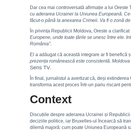
Dar cea mai controversată afirmație a lui Oreste
cu aderarea Ucrainei la Uniunea Europeană. Ce-i 
făcut-o până la anexarea Crimeii. Va fi o zonă d
În privința Republicii Moldova, Oreste a clarifica
Europene, unde toate țările se unesc între ele. 
România”
.
El a adăugat că această integrare ar fi benefică 
prezența românească este consistentă. Moldova vin
Sens TV
.
În final, jurnalistul a avertizat că, deși extinder
transforma acest proces într-un pariu riscant pen
Context
Discuțiile despre aderarea Ucrainei și Republici
deciziile politice, iar Bruxelles-ul încearcă să t
dilemă majoră: cum poate Uniunea Europeană să menț