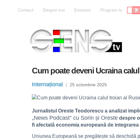
Liv
Contact
Despre noi
Emisiuni
Program tv
Cum poate deveni Ucraina calul 
Internațional
|
25 octombrie 2025
Jurnalistul Oreste Teodorescu a analizat implic
„News Podcast” cu Sorin și Oreste
despre op
fi afectată economia europeană de integrarea 
Uniunea Europeană se pregătește să deschidă porț