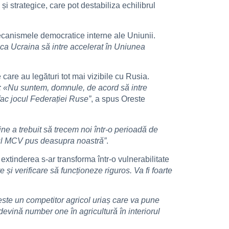
i strategice, care pot destabiliza echilibrul
ecanismele democratice interne ale Uniunii.
a Ucraina să intre accelerat în Uniunea
are au legături tot mai vizibile cu Rusia.
ă: «Nu suntem, domnule, de acord să intre
 fac jocul Federației Ruse”
, a spus Oreste
ine a trebuit să trecem noi într-o perioadă de
mul MCV pus deasupra noastră”
.
l extinderea s-ar transforma într-o vulnerabilitate
i verificare să funcționeze riguros. Va fi foarte
este un competitor agricol uriaș care va pune
evină number one în agricultură în interiorul