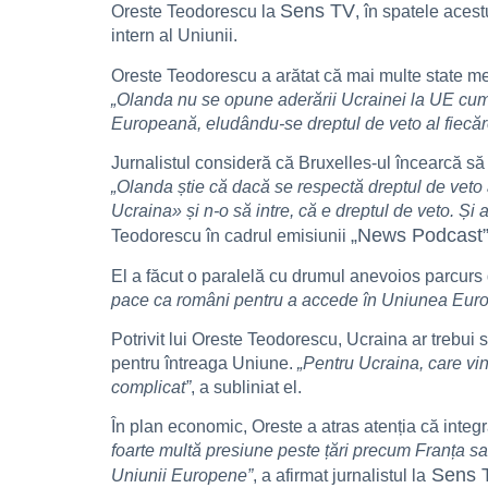
Sens TV
Oreste Teodorescu la
, în spatele aces
intern al Uniunii.
Oreste Teodorescu a arătat că mai multe state me
„Olanda nu se opune aderării Ucrainei la UE cum
Europeană, eludându-se dreptul de veto al fiecăr
Jurnalistul consideră că Bruxelles-ul încearcă să
„Olanda știe că dacă se respectă dreptul de veto
Ucraina» și n-o să intre, că e dreptul de veto. Și
„News Podcast” 
Teodorescu în cadrul emisiunii
El a făcut o paralelă cu drumul anevoios parcur
pace ca români pentru a accede în Uniunea Euro
Potrivit lui Oreste Teodorescu, Ucraina ar trebui să
pentru întreaga Uniune.
„Pentru Ucraina, care vin
complicat”
, a subliniat el.
În plan economic, Oreste a atras atenția că integr
foarte multă presiune peste țări precum Franța sa
Sens 
Uniunii Europene”
, a afirmat jurnalistul la