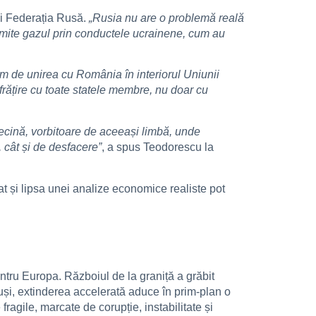
și Federația Rusă.
„Rusia nu are o problemă reală
imite gazul prin conductele ucrainene, cum au
m de unirea cu România în interiorul Uniunii
rățire cu toate statele membre, nu doar cu
vecină, vorbitoare de aceeași limbă, unde
 cât și de desfacere”
, a spus Teodorescu la
țat și lipsa unei analize economice realiste pot
tru Europa. Războiul de la graniță a grăbit
tuși, extinderea accelerată aduce în prim-plan o
agile, marcate de corupție, instabilitate și