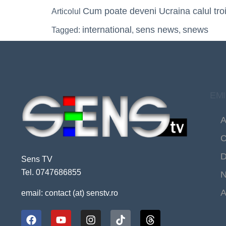
Cum poate deveni Ucraina calul tro
Articolul
international
sens news
snews
Tagged:
,
,
EMI
A
C
D
Sens TV
Tel. 0747686855
N
A
email: contact (at) senstv.ro