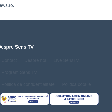
ews.ro
.
Despre Sens TV
Contact
Despre noi
Live SensTV
Program Sens TV
Politică de confidențialitate
Politica cookie