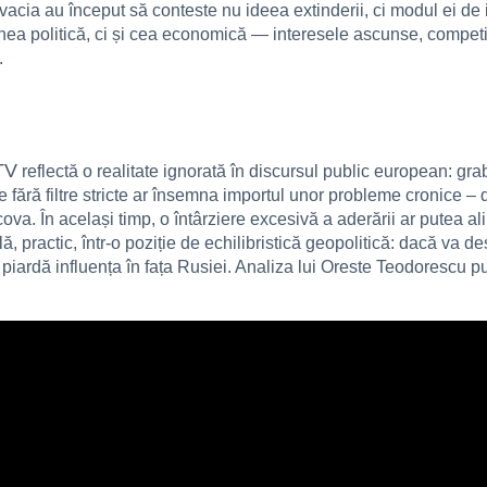
vacia au început să conteste nu ideea extinderii, ci modul ei de 
a politică, ci și cea economică — interesele ascunse, competiți
.
TV
reflectă o realitate ignorată în discursul public european: gr
e fără filtre stricte ar însemna importul unor probleme cronice – d
ova. În același timp, o întârziere excesivă a aderării ar putea a
, practic, într-o poziție de echilibristică geopolitică: dacă va de
 piardă influența în fața Rusiei. Analiza lui Oreste Teodorescu 