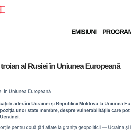
e
EMISIUNI
PROGRA
troian al Rusiei în Uniunea Europeană
ațiile aderării Ucrainei și Republicii Moldova la Uniunea Eu
oziția unor state membre, despre vulnerabilitățile care pot
Ucrainei.
ile pentru două țări aflate la granița geopoliticii — Ucraina ș