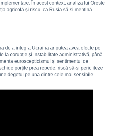
implementare. În acest context, analiza lui Oreste
a agricolă și riscul ca Rusia să-și mențină
aba de a integra Ucraina ar putea avea efecte pe
e la corupție și instabilitate administrativă, până
limenta euroscepticismul și sentimentul de
schide porțile prea repede, riscă să-și pericliteze
pune degetul pe una dintre cele mai sensibile