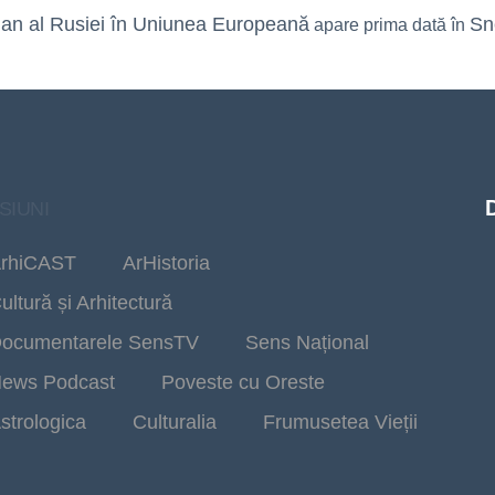
ian al Rusiei în Uniunea Europeană
Sn
apare prima dată în
SIUNI
rhiCAST
ArHistoria
ultură și Arhitectură
ocumentarele SensTV
Sens Național
ews Podcast
Poveste cu Oreste
strologica
Culturalia
Frumusetea Vieții