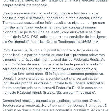
rolul discret al serviciilor de intelligence britanice și efectele posibile
asupra politicii internaționale.
„Cred că interesant a fost acolo că după ce a fost fezandat și
gâdilat la orgoliu și tratat cu onoruri ca un rege planetar, Donald
Trump a avut ocazia să se întâlnească și cu niște oameni pe care
nu-i știe nimeni, nu-i vede nimeni, n-o să-i cunoască nimeni
niciodată. De pe la MI6, de pe la MI5, care au invitat și pe niște
domni de la DSG, DSS, adică toată crema serviciilor de intelligence
Sens TV
ale Occidentului”, a explicat Oreste Teodorescu la
.
Potrivit acestuia, Trump ar fi primit la Londra o „lecție dură de
geopolitică” din partea britanicilor, care i-ar fi prezentat adevărata
dimensiune a războiului informațional dus de Federația Rusă: „Au
oferit un tablou de ansamblu și o hartă foarte precisă a felului în
care operează Federația Rusă împotriva lumii occidentale și
împotriva lumii americane. Și în fața unei asemenea perspective,
Donald Trump s-a tulburat, a conștientizat și a realizat cât de
îngustă era propria lui viziune cu privire la felul foarte sofisticat și
foarte complex prin care lucrează Federația Rusă în ceea ce se
numește Războiul Hibrid. Și a zis: ‘Bă, am cam îmbulinat-o’.”
Comentând reacția ulterioară a președintelui american, Oreste
Teodorescu a remarcat: „Nu că s-a schimbat Donald Trump, parcă
l-a văzut pe dracu, după care s-a convertit la creștinism. Adică ceva