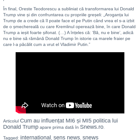
În final, Oreste Teodorescu a subliniat că transformarea lui Donald
Trump vine și din confruntarea cu propriile greșeli: „Aroganța lui
Trump de a crede că îl poate face el pe Putin când vrea el s-a izbit
de o șmechereală cu care Kremlinul operează bine, în care Donald
Trump a ieșit foarte șifonat. (…) A înțeles că: ‘Bă, nu e bine’, adică
nu e bine să rămână Donald Trump în istorie ca marele fraier pe
care l-a păcălit cum a vrut el Vladimir Putin.”
Cum au influențat MI6 și MI5 politica lui
Articolul
Donald Trump
Snews.ro
apare prima dată în
.
international
sens news
snews
Tagged:
,
,