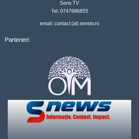
Sens TV
Tel. 0747686855
email: contact (at) senstv.ro
Parteneri: