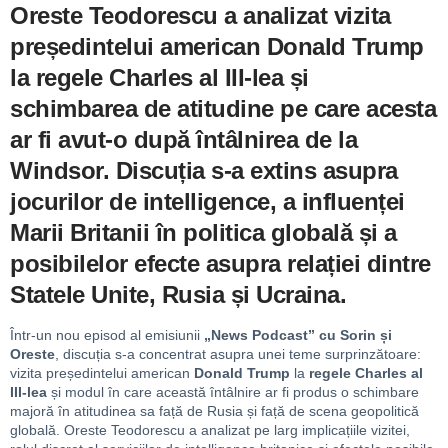
Oreste Teodorescu a analizat vizita
președintelui american
Donald Trump
la regele
Charles al III-lea
și
schimbarea de atitudine pe care acesta
ar fi avut-o după întâlnirea de la
Windsor. Discuția s-a extins asupra
jocurilor de intelligence, a influenței
Marii Britanii în politica globală și a
posibilelor efecte asupra relației dintre
Statele Unite, Rusia și Ucraina.
Într-un nou episod al emisiunii
„News Podcast” cu
Sorin și
Oreste
, discuția s-a concentrat asupra unei teme surprinzătoare:
vizita președintelui american
Donald Trump
la
regele Charles al
III-lea
și modul în care această întâlnire ar fi produs o schimbare
majoră în atitudinea sa față de Rusia și față de scena geopolitică
globală. Oreste Teodorescu a analizat pe larg implicațiile vizitei,