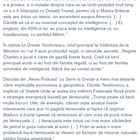
s-a produs, e o mutație despre care se va vorbi probabil mult timp
ce s-o fi întâmplat cu Donald Trump, pentru că și Marea Britanie
asta are totuși un istoric, un ascendent asupra Americii. (…)
Gândiți-vă că ei au inventat conceptul de intelligence. (…) Ei,
englezii, din ADN-ul lor, au joaca asta cu intelligence-ul, cu
înșelăciunea, cu perfidul Albion.”
În opinia lui Oreste Teodorescu, rolul principal la întâlnirea de la
Windsor nu l-ar fi avut protocolul regal, ci serviciile secrete: „Regele
Charles a jucat o carte de gazdă foarte bună. Cred că ionii
principali acolo n-au fost din familia regală, ci au fost din familia
serviciilor de inteligență. Adică ăia au contat acolo.”
Discuția din „News Podcast” cu Sorin și Oreste a mers mai departe
către implicațiile economice și geopolitice. Oreste Teodorescu a
explicat că Statele Unite ar putea lovi indirect Federația Rusă printr-
o strategie energetică bazată pe Venezuela: „Trump poate să facă
multe lucruri. Uite, de exemplu, citeam niște analize foarte
interesante care pun în pagină Venezuela și faptul că regimul
Maduro e foarte speriat că americanii ar cam vrea să pună mâna
pe Venezuela. (…) Venezuela este totuși cel mai mare zăcământ
de petrol și gaze naturale al lumii. (…) Putin ar avea o mare
problemă dacă Venezuela ar deveni un furnizor de resurse naturale
pentru lumea americană.”