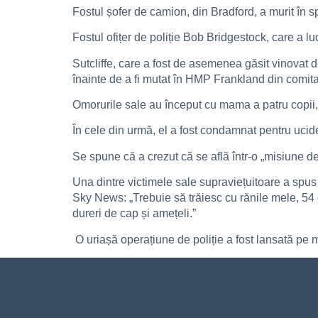
Fostul șofer de camion, din Bradford, a murit în s
Fostul ofițer de poliție Bob Bridgestock, care a lu
Sutcliffe, care a fost de asemenea găsit vinovat d
înainte de a fi mutat în HMP Frankland din comit
Omorurile sale au început cu mama a patru copii, 
În cele din urmă, el a fost condamnat pentru ucide
Se spune că a crezut că se află într-o „misiune d
Una dintre victimele sale supraviețuitoare a spus
Sky News: „Trebuie să trăiesc cu rănile mele, 54 de
dureri de cap și amețeli.”
O uriașă operațiune de poliție a fost lansată pe m