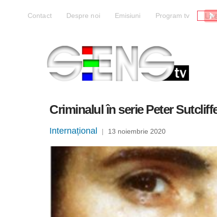
Liv
Contact
Despre noi
Emisiuni
Program tv
Criminalul în serie Peter Sutclif
Internațional
|
13 noiembrie 2020