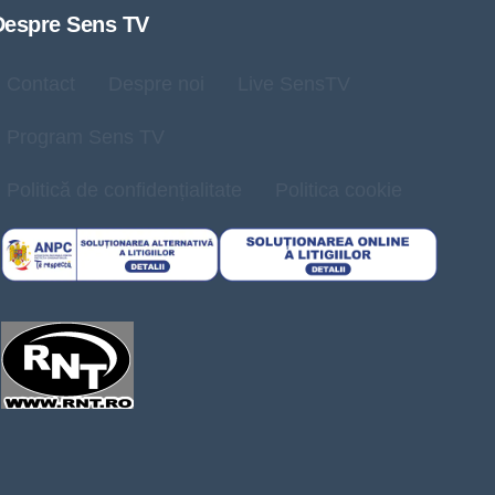
Despre Sens TV
Contact
Despre noi
Live SensTV
Program Sens TV
Politică de confidențialitate
Politica cookie