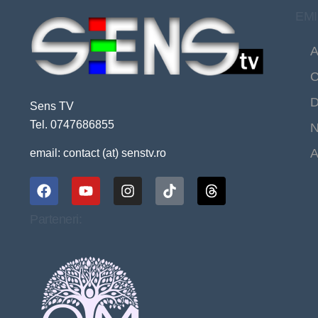
EMI
A
C
D
Sens TV
Tel. 0747686855
N
A
email: contact (at) senstv.ro
Parteneri: