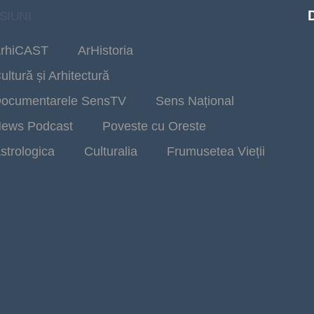
SIUNI
rhiCAST
ArHistoria
ultură și Arhitectură
ocumentarele SensTV
Sens Național
ews Podcast
Poveste cu Oreste
strologica
Culturalia
Frumusetea Vieții