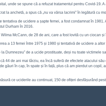
pital, unde se spune că a refuzat tratamentul pentru Covid-19. A
crat la anchetă, a spus că „nu va vărsa lacrimi” în legătură cu mo
e tentativa de ucidere a șapte femei, a fost condamnat în 1981. A
atul Durham în 2016.
Wilma McCann, de 28 de ani, care a fost lovită cu un ciocan și 
rea a 13 femei între 1975 și 1980 și tentativă de ucidere a altor
e la Dumnezeu” de a ucide prostituate, deși nu toate victimele s
 că 44 de ani mai târziu, ea încă suferă de efectele atacului său
 găuri în cap, în spate și în față, plus că am pierdut un copil, a
ăsură ce uciderile au continuat, 150 de ofițeri desfășurând peste