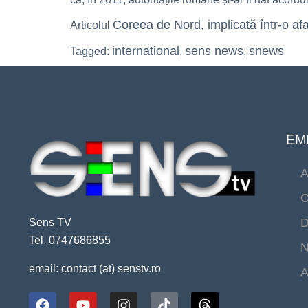
Coreea de Nord, implicată într-o afa
Articolul
international
sens news
snews
Tagged:
,
,
EMI
A
C
D
Sens TV
Tel. 0747686855
N
email: contact (at) senstv.ro
A