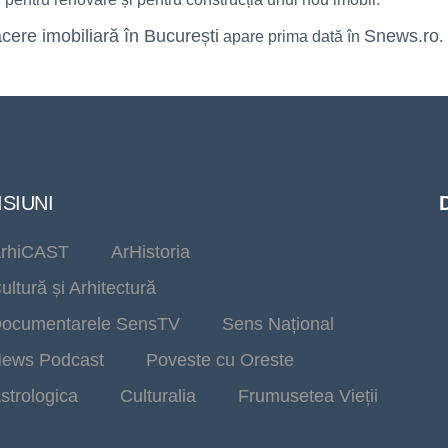
cere imobiliară în București
Snews.ro
apare prima dată în
.
SIUNI
rhiCAST
ArHistoria
ultură și Arhitectură
ocumentarele SensTV
Sens Național
ews Podcast
Poveste cu Oreste
strologica
Culturalia
Frumusetea Vieții