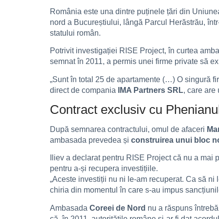
România este una dintre puținele țări din Uni
nord a Bucureștiului, lângă Parcul Herăstrău, într
statului român.
Potrivit investigației RISE Project, în curtea amb
semnat în 2011, a permis unei firme private să e
„Sunt în total 25 de apartamente (…) O singură fi
direct de compania
IMA Partners SRL
, care are
Contract exclusiv cu Phenianul 
După semnarea contractului, omul de afaceri
Mar
ambasada prevedea și
construirea unui bloc n
Iliev a declarat pentru RISE Project că nu a mai p
pentru a-și recupera investițiile.
„Aceste investiții nu ni le-am recuperat. Ca să ni
chiria din momentul în care s-au impus sancțiunile
Ambasada
Coreei de Nord
nu a răspuns întrebări
că, în 2011, autoritățile române și-ar fi dat acord