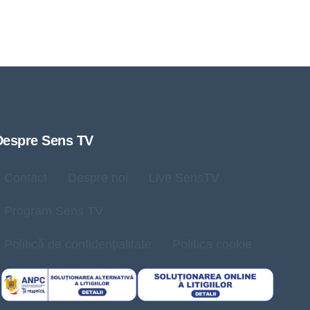
Despre Sens TV
Contact
Despre noi
Live SensTV
Program Sens TV
Politică de confidențialitate
Politica cookie