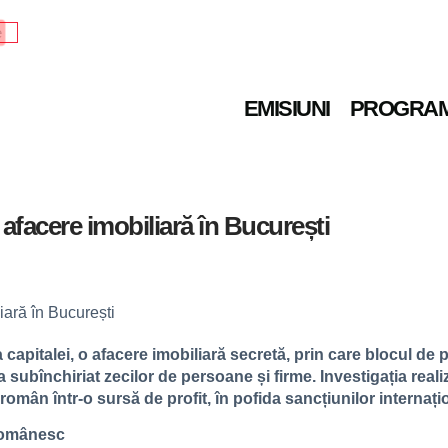
e
EMISIUNI
PROGRA
 afacere imobiliară în București
 capitalei, o afacere imobiliară secretă, prin care blocul de
-a subînchiriat zecilor de persoane și firme. Investigația re
i român într-o sursă de profit, în pofida sancțiunilor interna
românesc