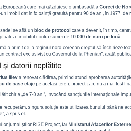
unea Europeană care mai găzduiesc o ambasadă a
Coreei de Nor
-un imobil dat în folosință gratuită pentru 90 de ani, în 1977, de
asadei se află un
bloc de protocol
care a devenit, în timp, centr
xploateze imobilul contra sumei de
10.000 de euro pe lună
.
rmă a primit de la regimul nord-coreean dreptul să închirieze toa
 un contract exclusivist cu Guvernul de la Phenian”, arată publica
și datorii neplătite
ius Iliev
a renovat clădirea, primind atunci aprobarea autoritățil
ou de șase etaje
pe același teren, proiect care nu a mai fost fina
lătit chiria „de 7-8 ani”, invocând sancțiunile internaționale im
 le recuperăm, singura soluție este utilizarea bunului până ne a
”, a spus el.
lor jurnaliștilor RISE Project, iar
Ministerul Afacerilor Externe
ul pentru renovare și pentru construcția unui nou imobil.