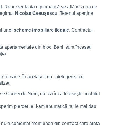
d
. Reprezentanța diplomatică se află în zona de
 regimul
Nicolae Ceaușescu
. Terenul aparține
ul unei
scheme imobiliare ilegale
. Contractul,
te apartamentele din bloc. Banii sunt încasați
ția.
or române. În același timp, înțelegerea cu
lizat.
puse Coreei de Nord, dar că încă folosește imobilul
coperim pierderile. I-am anunțat că nu le mai dau
nu a comentat mențiunea din contract care arată