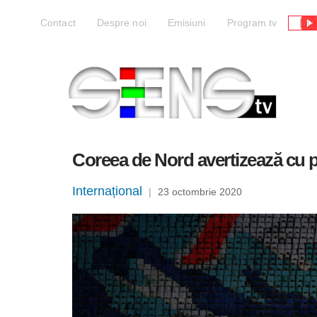
Liv
Contact
Despre noi
Emisiuni
Program tv
Coreea de Nord avertizează cu pr
Internațional
|
23 octombrie 2020