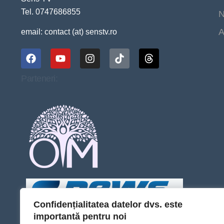
Tel. 0747686855
N
A
email: contact (at) senstv.ro
Parteneri:
Confidențialitatea datelor dvs. este
importantă pentru noi