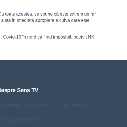
Cu toate acestea, se spune că este extrem de rar
e a sta în imediata apropiere a cuiva care este
ovid-19 în nord ca fiind imposibil, potrivit NK
Despre Sens TV
Contact
Despre noi
Live SensTV
Program Sens TV