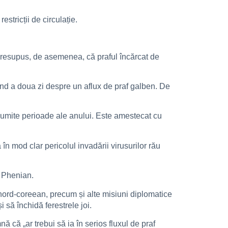
estricții de circulație.
presupus, de asemenea, că praful încărcat de
nd a doua zi despre un aflux de praf galben. De
anumite perioade ale anului. Este amestecat cu
în mod clar pericolul invadării virusurilor rău
a Phenian.
ord-coreean, precum și alte misiuni diplomatice
 să închidă ferestrele joi.
că „ar trebui să ia în serios fluxul de praf