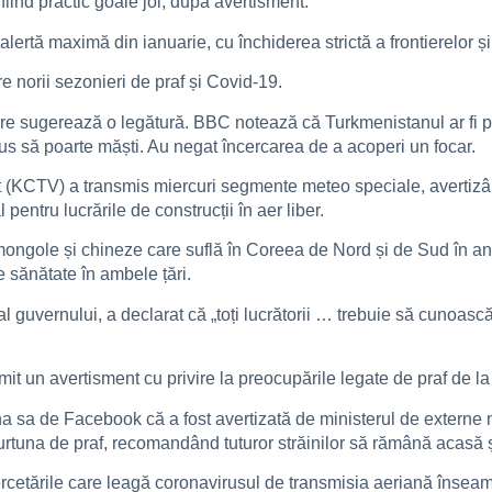
fiind practic goale joi, după avertisment.
lertă maximă din ianuarie, cu închiderea strictă a frontierelor și r
e norii sezonieri de praf și Covid-19.
are sugerează o legătură. BBC notează că Turkmenistanul ar fi 
spus să poarte măști. Au negat încercarea de a acoperi un focar.
t (KCTV) a transmis miercuri segmente meteo speciale, avertizâ
pentru lucrările de construcții în aer liber.
e mongole și chineze care suflă în Coreea de Nord și de Sud în 
e sănătate în ambele țări.
 guvernului, a declarat că „toți lucrătorii … trebuie să cunoască 
t un avertisment cu privire la preocupările legate de praf de l
 sa de Facebook că a fost avertizată de ministerul de externe n
a furtuna de praf, recomandând tuturor străinilor să rămână acasă și
cetările care leagă coronavirusul de transmisia aeriană înseamnă 