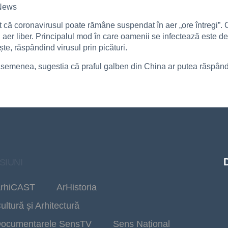
 News
t că coronavirusul poate rămâne suspendat în aer „ore întregi”. 
 în aer liber. Principalul mod în care oamenii se infectează este d
te, răspândind virusul prin picături.
semenea, sugestia că praful galben din China ar putea răspândi C
SIUNI
rhiCAST
ArHistoria
ultură și Arhitectură
ocumentarele SensTV
Sens Național