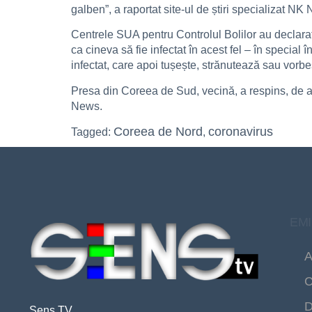
galben”, a raportat site-ul de știri specializat NK
Centrele SUA pentru Controlul Bolilor au declara
ca cineva să fie infectat în acest fel – în special
infectat, care apoi tușește, strănutează sau vorbeș
Presa din Coreea de Sud, vecină, a respins, de a
News.
Coreea de Nord
coronavirus
Tagged:
,
EMI
A
C
D
Sens TV