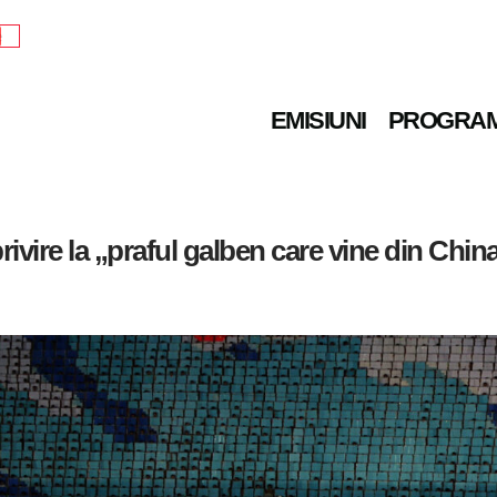
e
EMISIUNI
PROGRA
ivire la „praful galben care vine din Chin