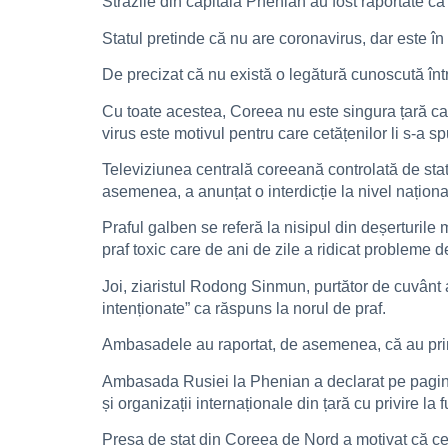
Străzile din capitala Phenian au fost raportate ca 
Statul pretinde că nu are coronavirus, dar este în a
De precizat că nu există o legătură cunoscută într
Cu toate acestea, Coreea nu este singura țară c
virus este motivul pentru care cetățenilor li s-a 
Televiziunea centrală coreeană controlată de sta
asemenea, a anunțat o interdicție la nivel național 
Praful galben se referă la nisipul din deșerturil
praf toxic care de ani de zile a ridicat probleme d
Joi, ziaristul Rodong Sinmun, purtător de cuvânt al
intenționate” ca răspuns la norul de praf.
Ambasadele au raportat, de asemenea, că au primi
Ambasada Rusiei la Phenian a declarat pe pagina
și organizații internaționale din țară cu privire l
Presa de stat din Coreea de Nord a motivat că cer