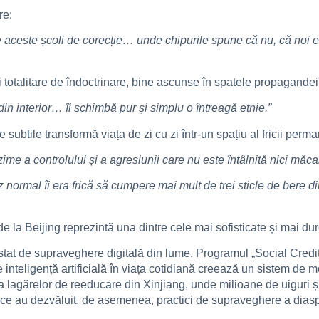
re:
de aceste școli de corecție… unde chipurile spune că nu, că no
uții totalitare de îndoctrinare, bine ascunse în spatele propagandei 
 din interior… îi schimbă pur și simplu o întreagă etnie.”
subtile transformă viața de zi cu zi într-un spațiu al fricii perm
me a controlului și a agresiunii care nu este întâlnită nici măcar î
 normal îi era frică să cumpere mai mult de trei sticle de bere di
 de la Beijing reprezintă una dintre cele mai sofisticate și mai du
 stat de supraveghere digitală din lume. Programul „Social Credi
e inteligență artificială în viața cotidiană creează un sistem de 
 lagărelor de reeducare din Xinjiang, unde milioane de uiguri și 
alistice au dezvăluit, de asemenea, practici de supraveghere a dia