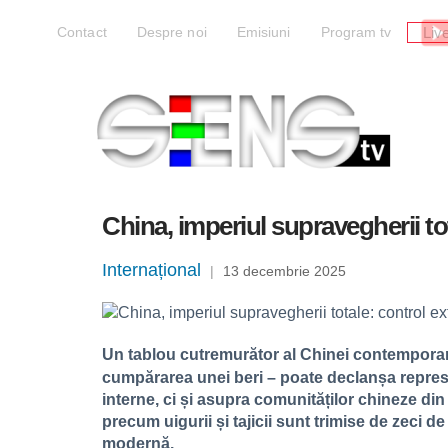
Liv
Contact
Despre noi
Emisiuni
Program tv
China, imperiul supravegherii to
Internațional
|
13 decembrie 2025
Un tablou cutremurător al Chinei contemporan
cumpărarea unei beri – poate declanșa represali
interne, ci și asupra comunităților chineze din 
precum uigurii și tajicii sunt trimise de zeci 
modernă.