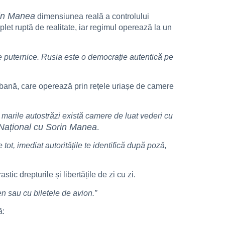
rin Manea
dimensiunea reală a controlului
let ruptă de realitate, iar regimul operează la un
de puternice. Rusia este o democrație autentică pe
rbană, care operează prin rețele uriașe de camere
e marile autostrăzi există camere de luat vederi cu
Național cu Sorin Manea
.
tot, imediat autoritățile te identifică după poză,
tic drepturile și libertățile de zi cu zi.
en sau cu biletele de avion.”
ă: