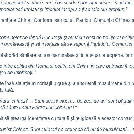
nui control și unui scor și ne scade punctajul nostru. Și atunci 
diat ești urmărit și imediat începi să ți se taie din drepturi.”
granițele Chinei. Conform istoricului, Partidul Comunist Chinez 
comunelor de lângă București și au făcut post de poliție al poliți
să îi urmărească și să îi forțeze să se supună Partidului Comunist
orări similare au fost semnalate și în alte țări europene, printr
e între poliția din Roma și poliția din China în care patrulau în ca
eri de informații.”
te însă situația minorității uigure și a altor etnii musulmane di
orțată.
apărat chineză… Sunt acești uiguri… de zeci de ani sunt băgați în
 să cânte imnul Partidului Comunist.”
it să șteargă identitatea culturală și religioasă a acestor comunit
munist Chinez. Sunt curățați pe creier ca să nu fie musulmani… s