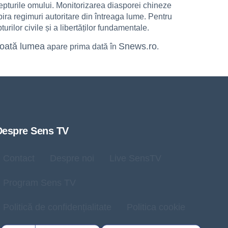
drepturile omului. Monitorizarea diasporei chineze
ira regimuri autoritare din întreaga lume. Pentru
urilor civile și a libertăților fundamentale.
 toată lumea
Snews.ro
apare prima dată în
.
Despre Sens TV
Contact
Despre noi
Live SensTV
Program Sens TV
Politică de confidențialitate
Politica cookie