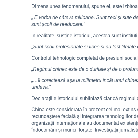
Dimensiunea fenomenului, spune el, este izbitoa
„ E vorba de câteva milioane. Sunt zeci și sute 
sunt școli de reeducare.”
În realitate, susține istoricul, acestea sunt instit
„Sunt școli profesionale și licee și au fost filmate
Controlul tehnologic completat de presiuni sociale 
„Regimul chinez este de o duritate și de o profunzi
„…îi corectează așa la milimetru încât unui chinez
undeva.”
Declarațiile istoricului subliniază clar că regimul
China este considerată în prezent cel mai extins
recunoaștere facială și integrarea tehnologiilor d
organizații internaționale au documentat existența
îndoctrinării și muncii forțate. Investigații jurn