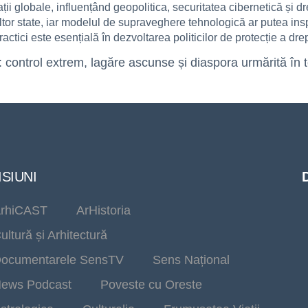
ții globale, influențând geopolitica, securitatea cibernetică și 
ltor state, iar modelul de supraveghere tehnologică ar putea insp
tici este esențială în dezvoltarea politicilor de protecție a drept
: control extrem, lagăre ascunse și diaspora urmărită în
SIUNI
rhiCAST
ArHistoria
ultură și Arhitectură
ocumentarele SensTV
Sens Național
ews Podcast
Poveste cu Oreste