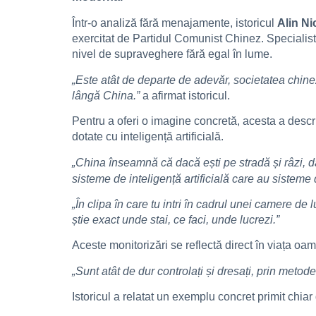
Într-o analiză fără menajamente, istoricul
Alin Ni
exercitat de Partidul Comunist Chinez. Specialist
nivel de supraveghere fără egal în lume.
„Este atât de departe de adevăr, societatea chine
lângă China.”
a afirmat istoricul.
Pentru a oferi o imagine concretă, acesta a desc
dotate cu inteligență artificială.
„China înseamnă că dacă ești pe stradă și râzi, dan
sisteme de inteligență artificială care au sisteme
„În clipa în care tu intri în cadrul unei camere de
știe exact unde stai, ce faci, unde lucrezi.”
Aceste monitorizări se reflectă direct în viața oame
„Sunt atât de dur controlați și dresați, prin metod
Istoricul a relatat un exemplu concret primit chiar 