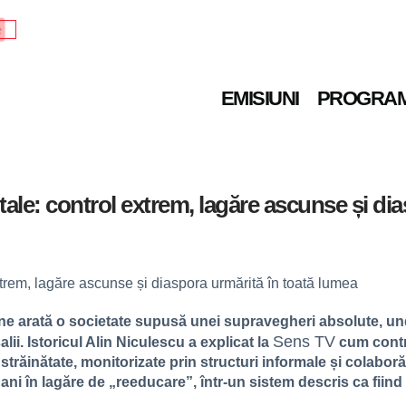
e
EMISIUNI
PROGRA
tale: control extrem, lagăre ascunse și di
e arată o societate supusă unei supravegheri absolute, und
Sens TV
i. Istoricul Alin Niculescu a explicat la
cum contro
străinătate, monitorizate prin structuri informale și colaborăr
de ani în lagăre de „reeducare”, într-un sistem descris ca fii