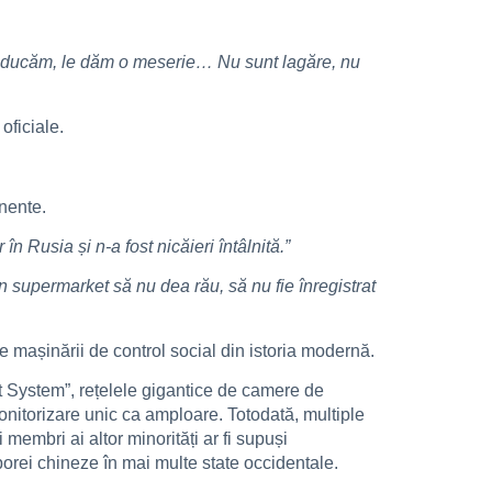
i educăm, le dăm o meserie… Nu sunt lagăre, nu
oficiale.
anente.
n Rusia și n-a fost nicăieri întâlnită.”
n supermarket să nu dea rău, să nu fie înregistrat
re mașinării de control social din istoria modernă.
t System”, rețelele gigantice de camere de
monitorizare unic ca amploare. Totodată, multiple
membri ai altor minorități ar fi supuși
sporei chineze în mai multe state occidentale.