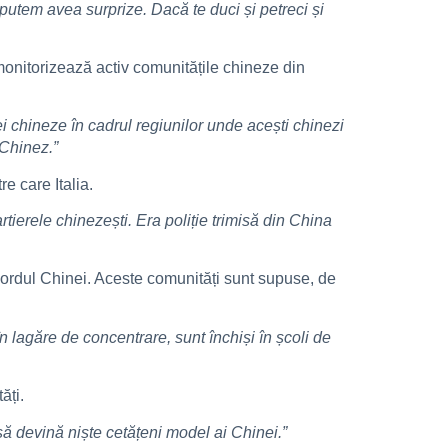
putem avea surprize. Dacă te duci și petreci și
monitorizează activ comunitățile chineze din
ei chineze în cadrul regiunilor unde acești chinezi
 Chinez.”
e care Italia.
rtierele chinezești. Era poliție trimisă din China
n nordul Chinei. Aceste comunități sunt supuse, de
 lagăre de concentrare, sunt închiși în școli de
ăți.
ă devină niște cetățeni model ai Chinei.”