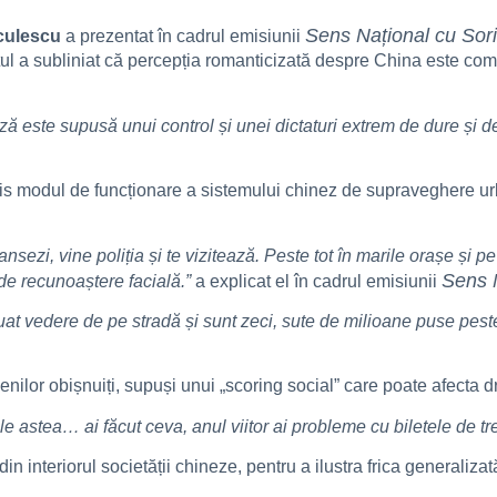
Sens Național cu So
culescu
a prezentat în cadrul emisiunii
ul a subliniat că percepția romanticizată despre China este comp
ză este supusă unui control și unei dictaturi extrem de dure și 
ris modul de funcționare a sistemului chinez de supraveghere u
sezi, vine poliția și te vizitează. Peste tot în marile orașe și p
Sens 
 de recunoaștere facială.”
a explicat el în cadrul emisiunii
 luat vedere de pe stradă și sunt zeci, sute de milioane puse peste 
nilor obișnuiți, supuși unui „scoring social” care poate afecta dras
ele astea… ai făcut ceva, anul viitor ai probleme cu biletele de tr
din interiorul societății chineze, pentru a ilustra frica generalizat