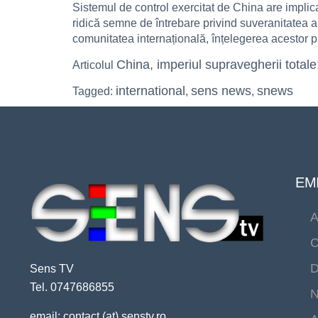
Sistemul de control exercitat de China are implica
ridică semne de întrebare privind suveranitatea a
comunitatea internațională, înțelegerea acestor prac
China, imperiul supravegherii totale
Articolul
international
sens news
snews
Tagged:
,
,
EMI
A
C
D
Sens TV
Tel. 0747686855
N
email: contact (at) senstv.ro