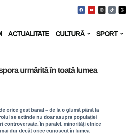
M
ACTUALITATE
CULTURĂ
SPORT
aspora urmărită în toată lumea
e orice gest banal – de la o glumă până la
lul se extinde nu doar asupra populației
i controversate. În paralel, minorități etnice
nd mai dur decât orice cunoscut în lumea