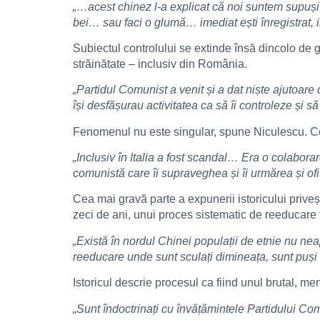
„…acest chinez l-a explicat că noi suntem supuși u
bei… sau faci o glumă… imediat ești înregistrat, ime
Subiectul controlului se extinde însă dincolo de 
străinătate – inclusiv din România.
„Partidul Comunist a venit și a dat niște ajutoare 
își desfășurau activitatea ca să îi controleze și 
Fenomenul nu este singular, spune Niculescu. Colab
„Inclusiv în Italia a fost scandal… Era o colaborar
comunistă care îi supraveghea și îi urmărea și ofiț
Cea mai gravă parte a expunerii istoricului priveș
zeci de ani, unui proces sistematic de reeducare f
„Există în nordul Chinei populații de etnie nu ne
reeducare unde sunt sculați dimineața, sunt puși
Istoricul descrie procesul ca fiind unul brutal, men
„Sunt îndoctrinați cu învățămintele Partidului Co