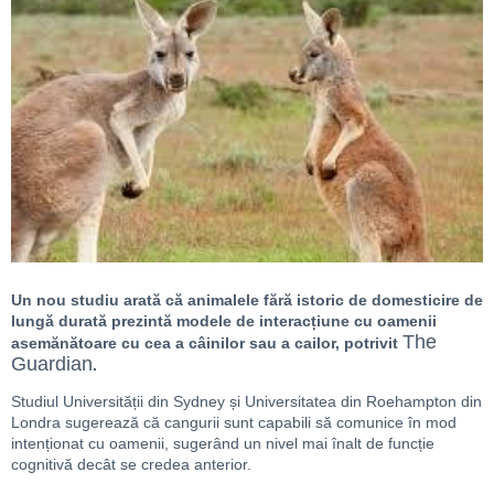
Un nou studiu arată că animalele fără istoric de domesticire de
lungă durată prezintă modele de interacțiune cu oamenii
The
asemănătoare cu cea a câinilor sau a cailor, potrivit
Guardian
.
Studiul Universității din Sydney și Universitatea din Roehampton din
Londra sugerează că cangurii sunt capabili să comunice în mod
intenționat cu oamenii, sugerând un nivel mai înalt de funcție
cognitivă decât se credea anterior.