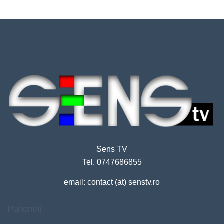
Sens TV
Tel. 0747686855
email: contact (at) senstv.ro
Parteneri: