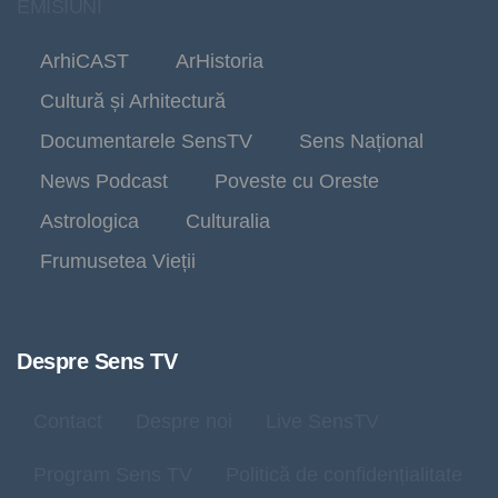
EMISIUNI
ArhiCAST
ArHistoria
Cultură și Arhitectură
Documentarele SensTV
Sens Național
News Podcast
Poveste cu Oreste
Astrologica
Culturalia
Frumusetea Vieții
Despre Sens TV
Contact
Despre noi
Live SensTV
Program Sens TV
Politică de confidențialitate