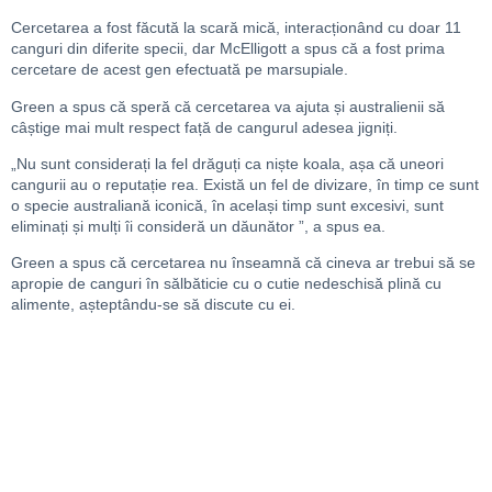
Cercetarea a fost făcută la scară mică, interacționând cu doar 11
canguri din diferite specii, dar McElligott a spus că a fost prima
cercetare de acest gen efectuată pe marsupiale.
Green a spus că speră că cercetarea va ajuta și australienii să
câștige mai mult respect față de cangurul adesea jigniți.
„Nu sunt considerați la fel drăguți ca niște koala, așa că uneori
cangurii au o reputație rea. Există un fel de divizare, în timp ce sunt
o specie australiană iconică, în același timp sunt excesivi, sunt
eliminați și mulți îi consideră un dăunător ”, a spus ea.
Green a spus că cercetarea nu înseamnă că cineva ar trebui să se
apropie de canguri în sălbăticie cu o cutie nedeschisă plină cu
alimente, așteptându-se să discute cu ei.