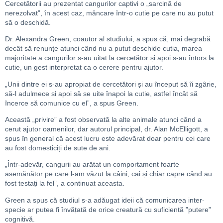
Cercetătorii au prezentat cangurilor captivi o „sarcină de
nerezolvat”, în acest caz, mâncare într-o cutie pe care nu au putut
să o deschidă.
Dr. Alexandra Green, coautor al studiului, a spus că, mai degrabă
decât să renunțe atunci când nu a putut deschide cutia, marea
majoritate a cangurilor s-au uitat la cercetător și apoi s-au întors la
cutie, un gest interpretat ca o cerere pentru ajutor.
„Unii dintre ei s-au apropiat de cercetători și au început să îi zgârie,
să-l adulmece și apoi să se uite înapoi la cutie, astfel încât să
încerce să comunice cu el”, a spus Green.
Această „privire” a fost observată la alte animale atunci când a
cerut ajutor oamenilor, dar autorul principal, dr. Alan McElligott, a
spus în general că acest lucru este adevărat doar pentru cei care
au fost domesticiți de sute de ani.
„Într-adevăr, cangurii au arătat un comportament foarte
asemănător pe care l-am văzut la câini, cai și chiar capre când au
fost testați la fel”, a continuat aceasta.
Green a spus că studiul s-a adăugat ideii că comunicarea inter-
specie ar putea fi învățată de orice creatură cu suficientă ”putere”
cognitivă.