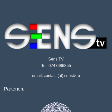
Sens TV
Tel. 0747686855
email: contact (at) senstv.ro
Parteneri: