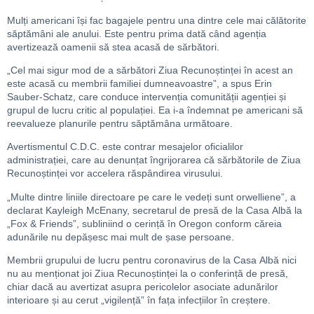
Mulți americani își fac bagajele pentru una dintre cele mai călătorite
săptămâni ale anului. Este pentru prima dată când agenția
avertizează oamenii să stea acasă de sărbători.
„Cel mai sigur mod de a sărbători Ziua Recunoștinței în acest an
este acasă cu membrii familiei dumneavoastre”, a spus Erin
Sauber-Schatz, care conduce intervenția comunității agenției și
grupul de lucru critic al populației. Ea i-a îndemnat pe americani să
reevalueze planurile pentru săptămâna următoare.
Avertismentul C.D.C. este contrar mesajelor oficialilor
administrației, care au denunțat îngrijorarea că sărbătorile de Ziua
Recunoștinței vor accelera răspândirea virusului.
„Multe dintre liniile directoare pe care le vedeți sunt orwelliene”, a
declarat Kayleigh McEnany, secretarul de presă de la Casa Albă la
„Fox & Friends”, subliniind o cerință în Oregon conform căreia
adunările nu depășesc mai mult de șase persoane.
Membrii grupului de lucru pentru coronavirus de la Casa Albă nici
nu au menționat joi Ziua Recunoștinței la o conferință de presă,
chiar dacă au avertizat asupra pericolelor asociate adunărilor
interioare și au cerut „vigilență” în fața infecțiilor în creștere.