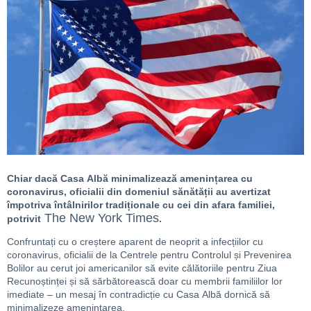
Chiar dacă Casa Albă minimalizează amenințarea cu
coronavirus, oficialii din domeniul sănătății au avertizat
împotriva întâlnirilor tradiționale cu cei din afara familiei,
The New York Times
potrivit
.
Confruntați cu o creștere aparent de neoprit a infecțiilor cu
coronavirus, oficialii de la Centrele pentru Controlul și Prevenirea
Bolilor au cerut joi americanilor să evite călătoriile pentru Ziua
Recunoștinței și să sărbătorească doar cu membrii familiilor lor
imediate – un mesaj în contradicție cu Casa Albă dornică să
minimalizeze amenințarea.