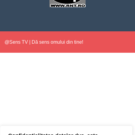
@Sens TV | Dă sens omului din tine!