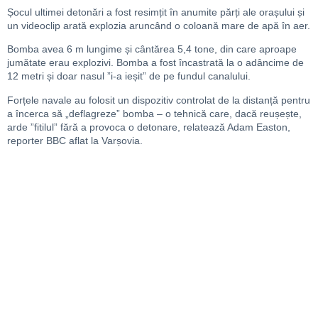
Șocul ultimei detonări a fost resimțit în anumite părți ale orașului și
un videoclip arată explozia aruncând o coloană mare de apă în aer.
Bomba avea 6 m lungime și cântărea 5,4 tone, din care aproape
jumătate erau explozivi. Bomba a fost încastrată la o adâncime de
12 metri și doar nasul ”i-a ieșit” de pe fundul canalului.
Forțele navale au folosit un dispozitiv controlat de la distanță pentru
a încerca să „deflagreze” bomba – o tehnică care, dacă reușește,
arde ”fitilul” fără a provoca o detonare, relatează Adam Easton,
reporter BBC aflat la Varșovia.