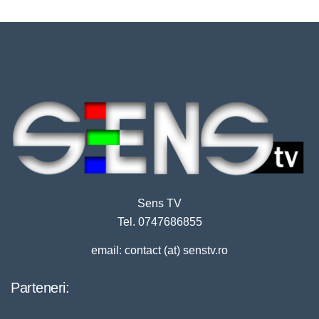
Sens TV
Tel. 0747686855
email: contact (at) senstv.ro
Parteneri: