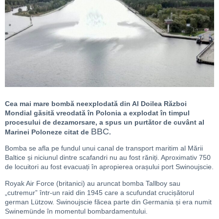
Cea mai mare bombă neexplodată din Al Doilea Război
Mondial găsită vreodată în Polonia a explodat în timpul
procesului de dezamorsare, a spus un purtător de cuvânt al
BBC
Marinei Poloneze citat de
.
Bomba se afla pe fundul unui canal de transport maritim al Mării
Baltice și niciunul dintre scafandri nu au fost răniți. Aproximativ 750
de locuitori au fost evacuați în apropierea orașului port Swinoujscie.
Royak Air Force (britanici) au aruncat bomba Tallboy sau
„cutremur” într-un raid din 1945 care a scufundat crucișătorul
german Lützow. Swinoujscie făcea parte din Germania și era numit
Swinemünde în momentul bombardamentului.