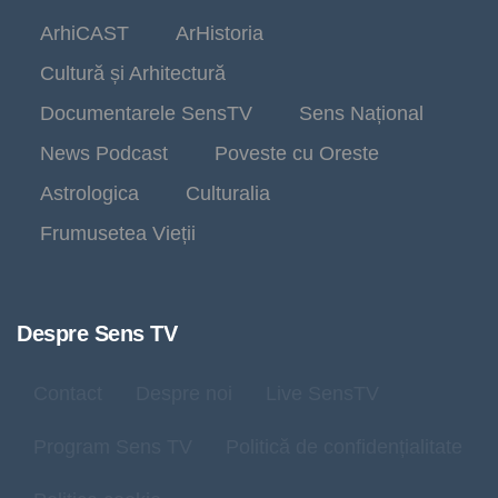
ArhiCAST
ArHistoria
Cultură și Arhitectură
Documentarele SensTV
Sens Național
News Podcast
Poveste cu Oreste
Astrologica
Culturalia
Frumusetea Vieții
Despre Sens TV
Contact
Despre noi
Live SensTV
Program Sens TV
Politică de confidențialitate