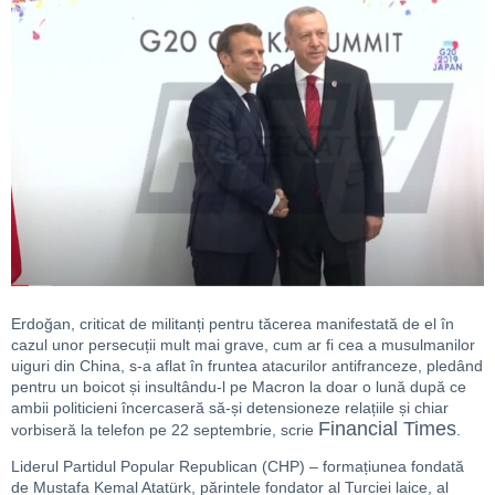
Erdoğan, criticat de militanți pentru tăcerea manifestată de el în
cazul unor persecuții mult mai grave, cum ar fi cea a musulmanilor
uiguri din China, s-a aflat în fruntea atacurilor antifranceze, pledând
pentru un boicot și insultându-l pe Macron la doar o lună după ce
ambii politicieni încercaseră să-și detensioneze relațiile și chiar
Financial Times
vorbiseră la telefon pe 22 septembrie, scrie
.
Liderul Partidul Popular Republican (CHP) – formațiunea fondată
de Mustafa Kemal Atatürk, părintele fondator al Turciei laice, al