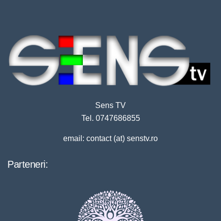
Sens TV
Tel. 0747686855
email: contact (at) senstv.ro
Parteneri: