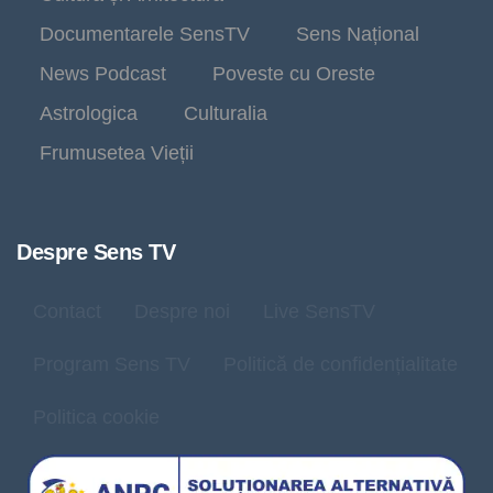
Documentarele SensTV
Sens Național
News Podcast
Poveste cu Oreste
Astrologica
Culturalia
Frumusetea Vieții
Despre Sens TV
Contact
Despre noi
Live SensTV
Program Sens TV
Politică de confidențialitate
Politica cookie