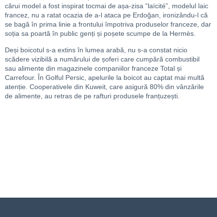
cărui model a fost inspirat tocmai de așa-zisa “laïcité”, modelul laic
francez, nu a ratat ocazia de a-l ataca pe Erdoğan, ironizându-l că
se bagă în prima linie a frontului împotriva produselor franceze, dar
soția sa poartă în public genți și poșete scumpe de la Hermès.
Deși boicotul s-a extins în lumea arabă, nu s-a constat nicio
scădere vizibilă a numărului de șoferi care cumpără combustibil
sau alimente din magazinele companiilor franceze Total și
Carrefour. În Golful Persic, apelurile la boicot au captat mai multă
atenție. Cooperativele din Kuweit, care asigură 80% din vânzările
de alimente, au retras de pe rafturi produsele franțuzești.