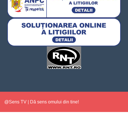
@Sens TV | Dă sens omului din tine!