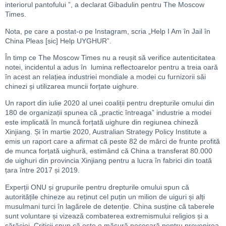
interiorul pantofului ”, a declarat Gibadulin pentru The Moscow
Times.
Nota, pe care a postat-o ​​pe Instagram, scria „Help I Am în Jail în
China Pleas [sic] Help UYGHUR”.
În timp ce The Moscow Times nu a reușit să verifice autenticitatea
notei, incidentul a adus în lumina reflectoarelor pentru a treia oară
în acest an relațiea industriei mondiale a modei cu furnizorii săi
chinezi și utilizarea muncii forțate uighure.
Un raport din iulie 2020 al unei coaliții pentru drepturile omului din
180 de organizații spunea că „practic întreaga” industrie a modei
este implicată în muncă forțată uighure din regiunea chineză
Xinjiang. Și în martie 2020, Australian Strategy Policy Institute a
emis un raport care a afirmat că peste 82 de mărci de frunte profită
de munca forțată uighură, estimând că China a transferat 80.000
de uighuri din provincia Xinjiang pentru a lucra în fabrici din toată
țara între 2017 și 2019.
Experții ONU și grupurile pentru drepturile omului spun că
autoritățile chineze au reținut cel puțin un milion de uiguri și alți
musulmani turci în lagărele de detenție. China susține că taberele
sunt voluntare și vizează combaterea extremismului religios și a
sărăciei. Criticii spun că este o măsură necesară pentru prevenirea