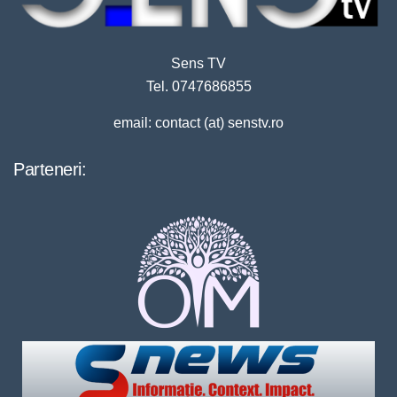
Sens TV
Tel. 0747686855
email: contact (at) senstv.ro
Parteneri: