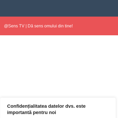
@Sens TV | Dă sens omului din tine!
Confidențialitatea datelor dvs. este
importantă pentru noi