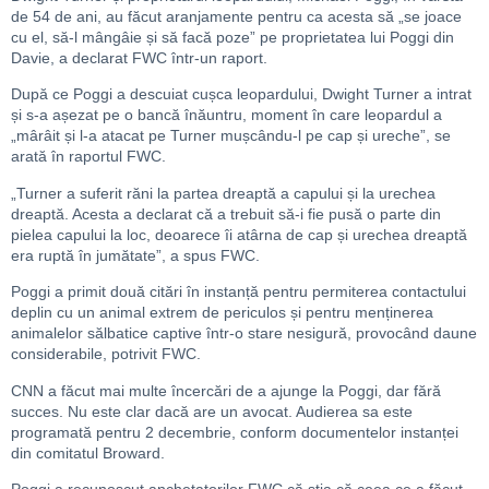
de 54 de ani, au făcut aranjamente pentru ca acesta să „se joace
cu el, să-l mângâie și să facă poze” pe proprietatea lui Poggi din
Davie, a declarat FWC într-un raport.
După ce Poggi a descuiat cușca leopardului, Dwight Turner a intrat
și s-a așezat pe o bancă înăuntru, moment în care leopardul a
„mârâit și l-a atacat pe Turner mușcându-l pe cap și ureche”, se
arată în raportul FWC.
„Turner a suferit răni la partea dreaptă a capului și la urechea
dreaptă. Acesta a declarat că a trebuit să-i fie pusă o parte din
pielea capului la loc, deoarece îi atârna de cap și urechea dreaptă
era ruptă în jumătate”, a spus FWC.
Poggi a primit două citări în instanță pentru permiterea contactului
deplin cu un animal extrem de periculos și pentru menținerea
animalelor sălbatice captive într-o stare nesigură, provocând daune
considerabile, potrivit FWC.
CNN a făcut mai multe încercări de a ajunge la Poggi, dar fără
succes. Nu este clar dacă are un avocat. Audierea sa este
programată pentru 2 decembrie, conform documentelor instanței
din comitatul Broward.