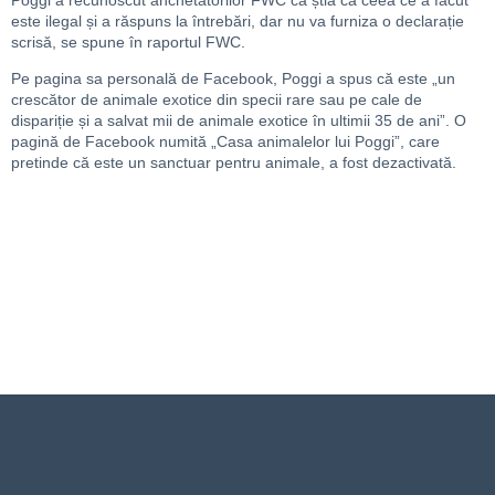
Poggi a recunoscut anchetatorilor FWC că știa că ceea ce a făcut
este ilegal și a răspuns la întrebări, dar nu va furniza o declarație
scrisă, se spune în raportul FWC.
Pe pagina sa personală de Facebook, Poggi a spus că este „un
crescător de animale exotice din specii rare sau pe cale de
dispariție și a salvat mii de animale exotice în ultimii 35 de ani”. O
pagină de Facebook numită „Casa animalelor lui Poggi”, care
pretinde că este un sanctuar pentru animale, a fost dezactivată.