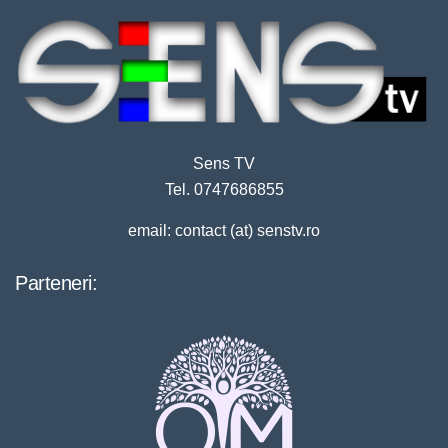
Sens TV
Tel. 0747686855
email: contact (at) senstv.ro
Parteneri: