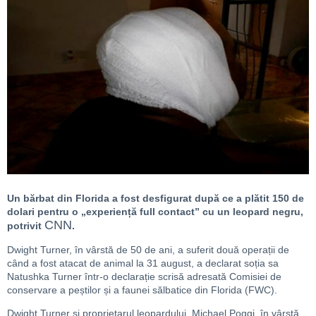
Un bărbat din Florida a fost desfigurat după ce a plătit 150 de
dolari pentru o „experiență full contact” cu un leopard negru,
CNN
potrivit
.
Dwight Turner, în vârstă de 50 de ani, a suferit două operații de
când a fost atacat de animal la 31 august, a declarat soția sa
Natushka Turner într-o declarație scrisă adresată Comisiei de
conservare a peștilor și a faunei sălbatice din Florida (FWC).
Dwight Turner și proprietarul leopardului, Michael Poggi, în vârstă