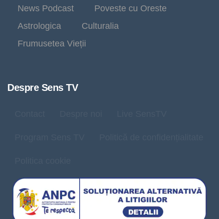
News Podcast
Poveste cu Oreste
Astrologica
Culturalia
Frumusetea Vieții
Despre Sens TV
Contact
Despre noi
Live SensTV
Program Sens TV
Politică de confidențialitate
Politica cookie