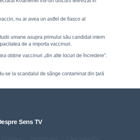
declarat Khamenei într-un discurs televizat în
accin, nu ar avea un astfel de fiasco al
te studii umane asupra primului său candidat intern
pacitatea de a importa vaccinuri.
ea obține vaccinuri „din alte locuri de încredere”.
indu-se la scandalul de sânge contaminat din țară
Despre Sens TV
Contact
Despre noi
Live SensTV