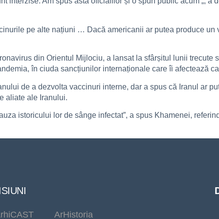
unt interzise. Am spus asta oficialilor și o spun public acum „, a 
cinurile pe alte națiuni … Dacă americanii ar putea produce un v
oronavirus din Orientul Mijlociu, a lansat la sfârșitul lunii trecu
emia, în ciuda sancțiunilor internaționale care îi afectează ca
nului de a dezvolta vaccinuri interne, dar a spus că Iranul ar put
 aliate ale Iranului.
 cauza istoricului lor de sânge infectat”, a spus Khamenei, refer
SIUNI
rhiCAST
ArHistoria