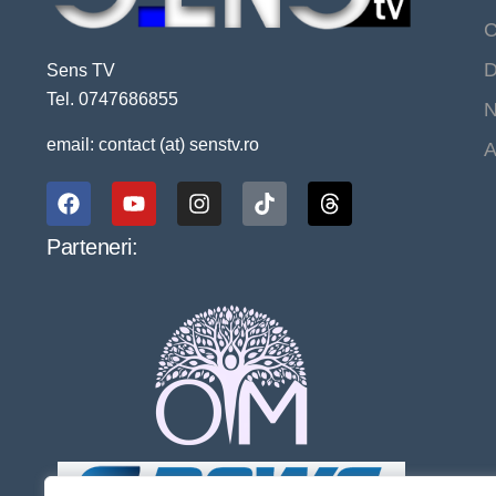
C
D
Sens TV
Tel. 0747686855
N
email: contact (at) senstv.ro
A
Parteneri: