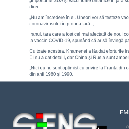
„Importurile SUA și vaccinurile britanice în țară s
direct.
„Nu am încredere în ei. Uneori vor să testeze vac
coronavirusului în propria țară. „
Iranul, țara care a fost cel mai afectată de noul c
la vaccin COVID-19, spunând că ar să învingă pand
Cu toate acestea, Khamenei a lăudat eforturile Ira
El nu a dat detalii, dar China și Rusia sunt ambele
„Nici eu nu sunt optimist cu privire la Franța din
din anii 1980 și 1990.
EMI
A