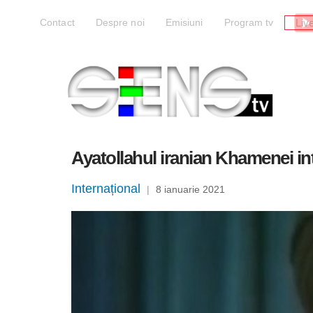
Liv
Contact
Despre noi
Emisiuni
Program tv
Ayatollahul iranian Khamenei in
Internațional
|
8 ianuarie 2021