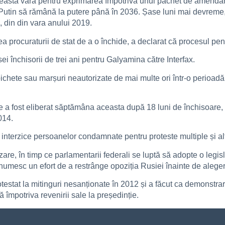
această vară pentru exprimarea împotriva unui pachet de amendame
 Putin să rămână la putere până în 2036. Șase luni mai devrem
, din din vara anului 2019.
 procuraturii de stat de a o închide, a declarat că procesul pena
închisorii de trei ani pentru Galyamina către Interfax.
 pichete sau marșuri neautorizate de mai multe ori într-o perioadă
are a fost eliberat săptămâna aceasta după 18 luni de închisoare,
014.
interzice persoanelor condamnate pentru proteste multiple și alt
are, în timp ce parlamentarii federali se luptă să adopte o legisl
 numesc un efort de a restrânge opoziția Rusiei înainte de alegeri
testat la mitinguri nesanționate în 2012 și a făcut ca demonstrare
 împotriva revenirii sale la președinție.