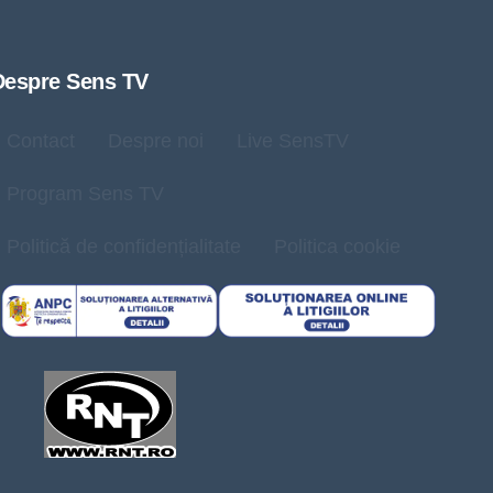
Despre Sens TV
Contact
Despre noi
Live SensTV
Program Sens TV
Politică de confidențialitate
Politica cookie