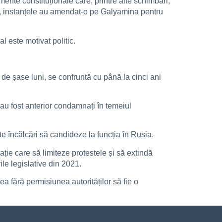
nte constituționale care, printre alte schimbări,
e, instanțele au amendat-o pe Galyamina pentru
l este motivat politic.
 de șase luni, se confruntă cu până la cinci ani
 au fost anterior condamnați în temeiul
e încălcări să candideze la funcția în Rusia.
ație care să limiteze protestele și să extindă
le legislative din 2021.
a fără permisiunea autorităților să fie o