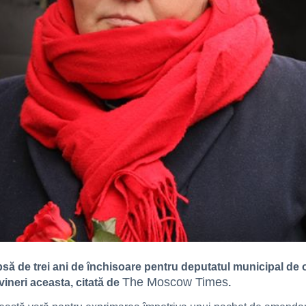
să de trei ani de închisoare pentru deputatul municipal de 
The Moscow Times
 vineri aceasta, citată de
.