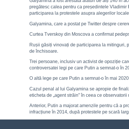
Galyamina a fost arestată alături de alți 140 în 
pregătesc calea pentru ca președintele Vladimir
participarea la protestele asupra alegerilor locale
Galyamina, care a postat pe Twitter despre cererea
Curtea Tverskoy din Moscova a confirmat pedepsei 
Rușii găsiți vinovați de participarea la mitinguri,
de închisoare.
Trei persoane, inclusiv un activist de opoziție c
controversatei legi pe care Putin a semnat-o în 2
O altă lege pe care Putin a semnat-o în mai 2020 
Cazul penal al lui Galyamina se apropie de finaliz
eticheta de „agent străin” în ceea ce observatorii
Anterior, Putin a majorat amenzile pentru că a pro
infracțiune în 2014, după protestele pe scară largă