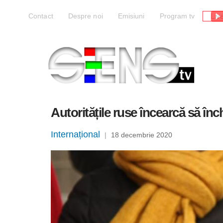
Liv
Contact
Despre noi
Emisiuni
Program tv
Autoritățile ruse încearcă să înc
Internațional
|
18 decembrie 2020