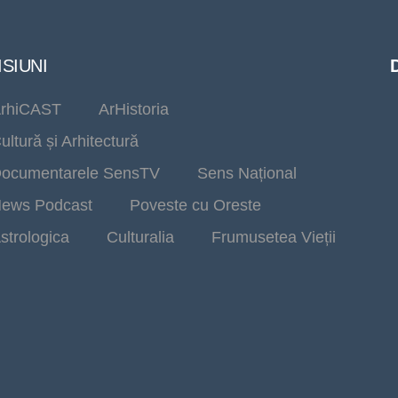
SIUNI
rhiCAST
ArHistoria
ultură și Arhitectură
ocumentarele SensTV
Sens Național
ews Podcast
Poveste cu Oreste
strologica
Culturalia
Frumusetea Vieții