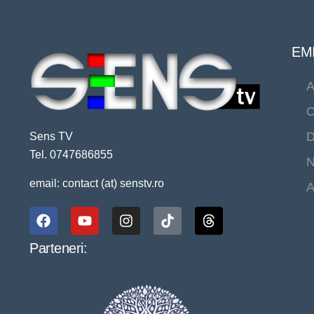
EMI
A
C
D
Sens TV
Tel. 0747686855
N
email: contact (at) senstv.ro
A
Parteneri: