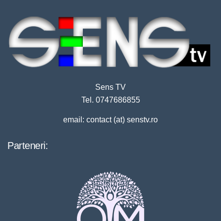
Sens TV
Tel. 0747686855
email: contact (at) senstv.ro
Parteneri: