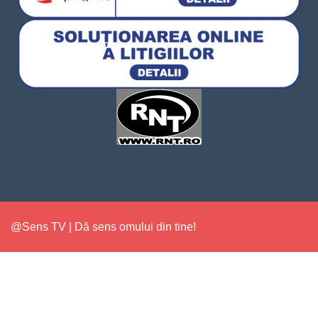
@Sens TV | Dă sens omului din tine!