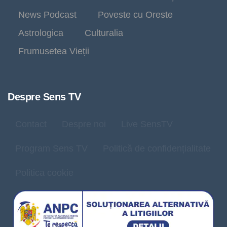
News Podcast
Poveste cu Oreste
Astrologica
Culturalia
Frumusetea Vieții
Despre Sens TV
Contact
Despre noi
Live SensTV
Program Sens TV
Politică de confidențialitate
Politica cookie