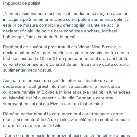
împușcat de polițiști.
„Nimeni altcineva nu a fost implicat imediat în săvârșirea acestei
infracțiuni pe 2 noiembrie. Ceea ce nu putem spune încă definitiv
este în ce măsură complicii au oferit sprijin înainte de act”, a
declarat oficialul de poliție care conducea ancheta, Michael
Lohnegger, într-o conferință de presă.
Purtătorul de cuvânt al procuraturii din Viena, Nina Bussek, a
declarat că numărul persoanelor arestate preventiv pentru atac a
fost neschimbat la 10, iar 21 de persoane în total erau anchetate,
cu vârste cuprinse între 16 și 28 de ani. Încă nu se caută complici
suplimentari necunoscuți.
Austria a recunoscut un eșec de informații înainte de atac,
deoarece a tratat greșit informații că atacatorul a încercat să
cumpere muniție în Slovacia în iulie și că s-a întâlnit în luna aceea
cu islamiști străini cunoscuți – doi din Germania care erau
supravegheați și doi din Elveția care au fost arestați.
Rămâne neclar modul în care atacatorul care transporta arme,
muniții și o centură falsă de explozivi a călătorit în centrul orașului
în urmă cu mai bine de 10 zile.
„Ceea ce putem exclude în prezent aici este că făptuitorul a ajuns