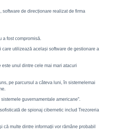
, software de direcționare realizat de firma
u a fost compromisă.
i care utilizează același software de gestionare a
 este unul dintre cele mai mari atacuri
ns, pe parcursul a câteva luni, în sistemelemai
me.
l în sistemele guvernamentale americane”.
ofisticată de spionaj cibernetic includ Trezoreria
i că multe dintre informații vor rămâne probabil