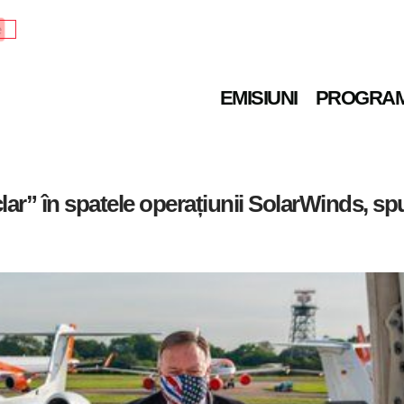
e
EMISIUNI
PROGRA
clar” în spatele operațiunii SolarWinds, 