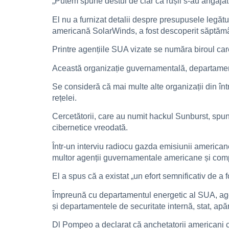
„Putem spune destul de clar că rușii s-au angajat 
El nu a furnizat detalii despre presupusele legătu
americană SolarWinds, a fost descoperit săptămân
Printre agențiile SUA vizate se număra biroul ca
Această organizație guvernamentală, departamentu
Se consideră că mai multe alte organizații din înt
rețelei.
Cercetătorii, care au numit hackul Sunburst, spun
cibernetice vreodată.
Într-un interviu radiocu gazda emisiunii america
multor agenții guvernamentale americane și compa
El a spus că a existat „un efort semnificativ de a
Împreună cu departamentul energetic al SUA, agenț
și departamentele de securitate internă, stat, apă
Dl Pompeo a declarat că anchetatorii americani ca