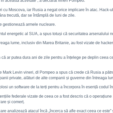
în această activitate”, a declarat vineri Pompeo.
ri cu Moscova, iar Rusia a negat orice implicare în atac. Hack-ul
a trecută, dar se întâmplă de luni de zile.
re gestionează armele nucleare.
l energetic al SUA, a spus totuși că securitatea arsenalului n
reaga lume, inclusiv din Marea Britanie, au fost vizate de hacker
 că ar putea dura ani de zile pentru a înțelege pe deplin ceea ce
ne Mark Levin vineri, dl Pompeo a spus că crede că Rusia a pătru
nii private, alături de alte companii și guverne din întreaga lu
 folosi un software de la terți pentru a încorpora în esență codu
iile federale vizate de ceea ce a fost descris că o operațiune s
rare și comerț.
re analizează atacul încă „încerca să afle exact ceea ce este” ș