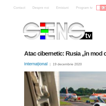
Liv
Contact
Despre noi
Emisiuni
Program tv
Atac cibernetic: Rusia „în mod 
Internațional
|
19 decembrie 2020