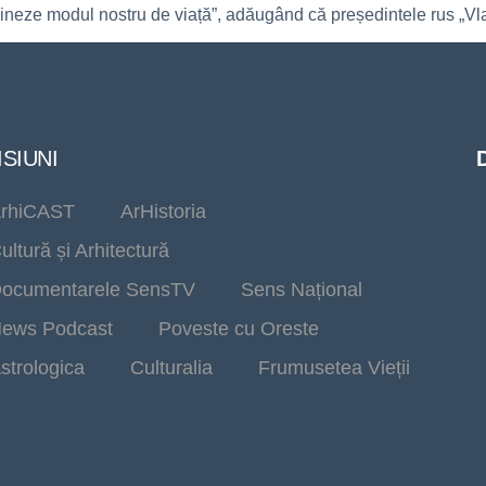
ineze modul nostru de viață”, adăugând că președintele rus „Vla
SIUNI
rhiCAST
ArHistoria
ultură și Arhitectură
ocumentarele SensTV
Sens Național
ews Podcast
Poveste cu Oreste
strologica
Culturalia
Frumusetea Vieții