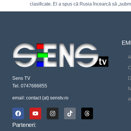
clasificate. El a spus că Rusia încearcă să „subm
EMI
A
C
D
Sens TV
Tel. 0747686855
N
email: contact (at) senstv.ro
A
Parteneri: