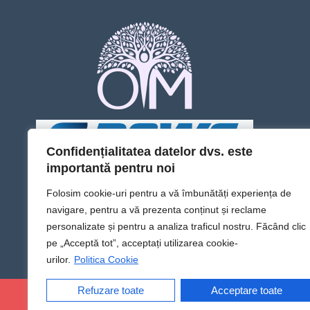
Confidențialitatea datelor dvs. este
importantă pentru noi
Folosim cookie-uri pentru a vă îmbunătăți experiența de
navigare, pentru a vă prezenta conținut și reclame
personalizate și pentru a analiza traficul nostru. Făcând clic
pe „Acceptă tot”, acceptați utilizarea cookie-
urilor.
Politica Cookie
Refuzare toate
Acceptare toate
@Sens TV | Dă sens omului din tine!