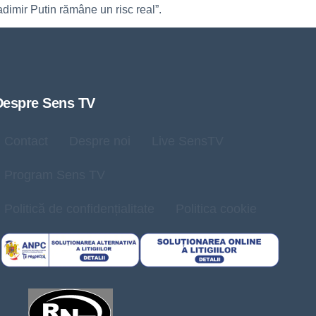
dimir Putin rămâne un risc real”.
Despre Sens TV
Contact
Despre noi
Live SensTV
Program Sens TV
Politică de confidențialitate
Politica cookie