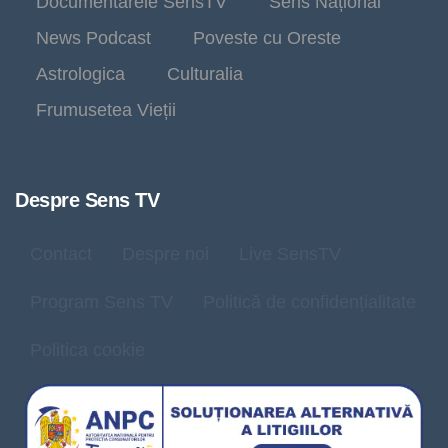
Documentarele SensTV
Sens Național
News Podcast
Poveste cu Oreste
Astrologica
Culturalia
Frumusetea Vieții
Despre Sens TV
Contact
Despre noi
Live SensTV
Program Sens TV
Politică de confidențialitate
Politica cookie