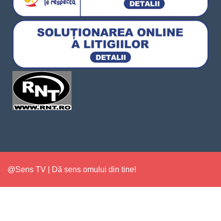
@Sens TV | Dă sens omului din tine!