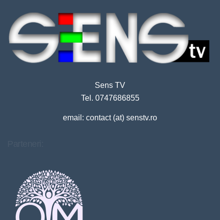
Sens TV
Tel. 0747686855
email: contact (at) senstv.ro
Parteneri: