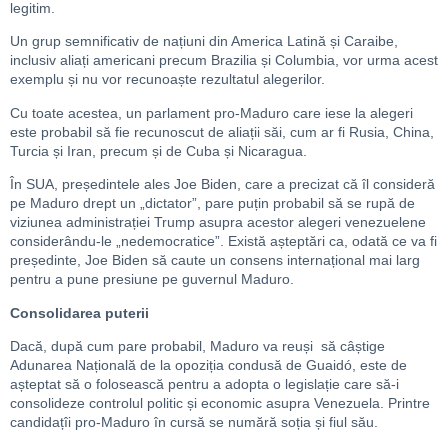
legitim.
Un grup semnificativ de națiuni din America Latină și Caraibe,
inclusiv aliați americani precum Brazilia și Columbia, vor urma acest
exemplu și nu vor recunoaște rezultatul alegerilor.
Cu toate acestea, un parlament pro-Maduro care iese la alegeri
este probabil să fie recunoscut de aliații săi, cum ar fi Rusia, China,
Turcia și Iran, precum și de Cuba și Nicaragua.
În SUA, președintele ales Joe Biden, care a precizat că îl consideră
pe Maduro drept un „dictator”, pare puțin probabil să se rupă de
viziunea administrației Trump asupra acestor alegeri venezuelene
considerându-le „nedemocratice”. Există așteptări ca, odată ce va fi
președinte, Joe Biden să caute un consens internațional mai larg
pentru a pune presiune pe guvernul Maduro.
Consolidarea puterii
Dacă, după cum pare probabil, Maduro va reuși să câștige
Adunarea Națională de la opoziția condusă de Guaidó, este de
așteptat să o folosească pentru a adopta o legislație care să-i
consolideze controlul politic și economic asupra Venezuela. Printre
candidațîi pro-Maduro în cursă se numără soția și fiul său.