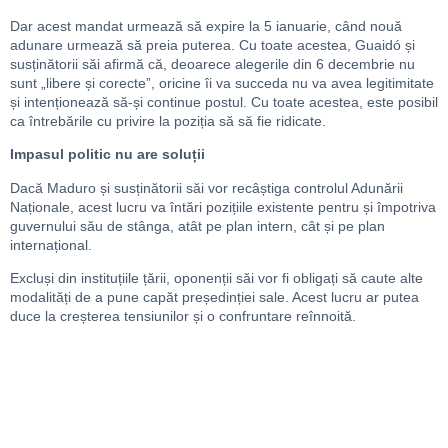
Dar acest mandat urmează să expire la 5 ianuarie, când nouă
adunare urmează să preia puterea. Cu toate acestea, Guaidó și
susținătorii săi afirmă că, deoarece alegerile din 6 decembrie nu
sunt „libere și corecte”, oricine îi va succeda nu va avea legitimitate
și intenționează să-și continue postul. Cu toate acestea, este posibil
ca întrebările cu privire la poziția să să fie ridicate.
Impasul politic nu are soluții
Dacă Maduro și susținătorii săi vor recâștiga controlul Adunării
Naționale, acest lucru va întări pozițiile existente pentru și împotriva
guvernului său de stânga, atât pe plan intern, cât și pe plan
internațional.
Excluși din instituțiile țării, oponenții săi vor fi obligați să caute alte
modalități de a pune capăt președinției sale. Acest lucru ar putea
duce la creșterea tensiunilor și o confruntare reînnoită.