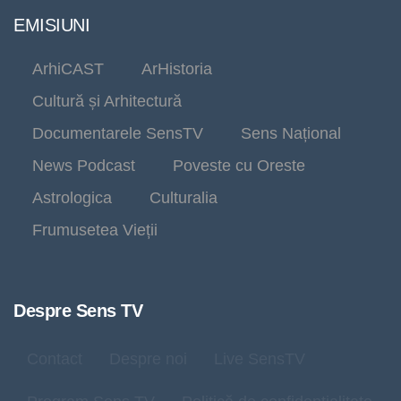
EMISIUNI
ArhiCAST
ArHistoria
Cultură și Arhitectură
Documentarele SensTV
Sens Național
News Podcast
Poveste cu Oreste
Astrologica
Culturalia
Frumusetea Vieții
Despre Sens TV
Contact
Despre noi
Live SensTV