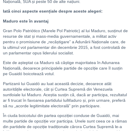
Națională, SUA și peste 50 de alte națiuni.
Iată cinci aspecte esențiale despre aceste alegeri:
Maduro este în avantaj
Gran Polo Patriótico (Marele Pol Patriotic) al lui Maduro, susținut de
resurse de stat și mass-media guvernamentale, a militat activ
pentru o promisiune de „recâștigare” a Adunării Naționale care, de
la ultimul vot parlamentar din decembrie 2015, a fost controlată de
un parlamentar opus liderului socialist.
Este de așteptat ca Maduro să câștige majoritatea în Adunarea
Națională, deoarece principalele partide de opoziție care îl susțin
pe Guaidó boicotează votul.
Partizanii lui Guaidó au luat această decizie, deoarece atât
autoritățile electorale, cât și Curtea Supremă din Venezuela
suntloiale lui Maduro. Aceștia susțin că, dacă ar participa, rezultatul
ar fi trucat în favoarea partidului luiMaduro și, prin urmare, preferă
să nu „acorde legitimitate electorală” prin participare.
În ciuda boicotului din partea opoziției conduse de Guaidó, mai
multe partide de opoziție vor participa. Unele sunt ceea ce a rămas
din partidele de opoziție tradiționale cărora Curtea Supremă le-a