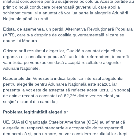
înlăturat conducerea pentru susținerea boicotului. Aceste partide au
primit o nouă conducere prietenoasă guvernului, care apoi a
schimbat cursul și a anunțat că vor lua parte la alegerile Adunării
Naționale până la urmă.
Există, de asemenea, un partid, Alternativa Revoluționară Populară
(APR), care s-a desprins de coaliția guvernamentală și care se
opune lui Maduro.
Oricare ar fi rezultatul alegerilor, Guaidó a anunțat deja că va
organiza o „consultare populară”, un fel de referendum, în care îi
va întreba pe venezueleni dacă acceptă rezultatele alegerilor
Adunării Naționale.
Rapoartele din Venezuela indică faptul că interesul alegătorilor
pentru alegerile pentru Adunarea Națională este scăzut, iar
prezența la vot este de așteptat să reflecte acest lucru. Un sondaj
de opinie recent a constatat că 62,2% dintre venezueleni „nu
susțin” niciunul din candidați.
Problema legitimității alegerilor
UE, SUA și Organizația Statelor Americane (OEA) au afirmat că
alegerile nu respectă standardele acceptabile de transparență
democratică și, prin urmare, nu vor considera rezultatul lor drept