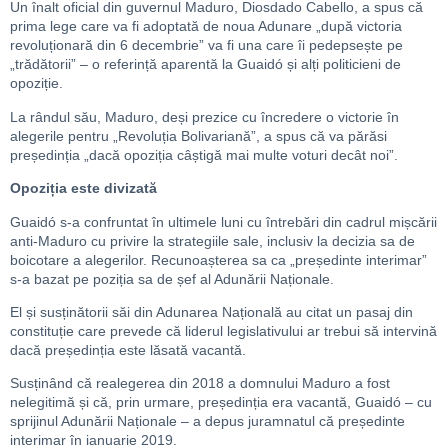
Un înalt oficial din guvernul Maduro, Diosdado Cabello, a spus că
prima lege care va fi adoptată de noua Adunare „după victoria
revoluționară din 6 decembrie” va fi una care îi pedepsește pe
„trădătorii” – o referință aparentă la Guaidó și alți politicieni de
opoziție.
La rândul său, Maduro, deși prezice cu încredere o victorie în
alegerile pentru „Revoluția Bolivariană”, a spus că va părăsi
președinția „dacă opoziția câștigă mai multe voturi decât noi”.
Opoziția este divizată
Guaidó s-a confruntat în ultimele luni cu întrebări din cadrul mișcării
anti-Maduro cu privire la strategiile sale, inclusiv la decizia sa de
boicotare a alegerilor. Recunoașterea sa ca „președinte interimar”
s-a bazat pe poziția sa de șef al Adunării Naționale.
El și susținătorii săi din Adunarea Națională au citat un pasaj din
constituție care prevede că liderul legislativului ar trebui să intervină
dacă președinția este lăsată vacantă.
Susținând că realegerea din 2018 a domnului Maduro a fost
nelegitimă și că, prin urmare, președinția era vacantă, Guaidó – cu
sprijinul Adunării Naționale – a depus juramnatul că președinte
interimar în ianuarie 2019.