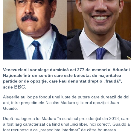
Venezuelenii vor alege duminică cei 277 de membri ai Adunării
Naționale într-un scrutin care este boicotat de majoritatea
partidelor de opoziție, care l-au denunțat drept o „fraudă”,
BBC
scrie
.
Alegerile au loc pe fondul unei lupte de putere care durează de doi
ani, între președintele Nicolás Maduro și liderul opoziției Juan
Guaidó.
După realegerea lui Maduro în scrutinul prezidențial din 2018, care
a fost larg caracterizat ca fiind unul „nici liber, nici corect”, Guaidó a
fost recunoscut ca „președinte interimar” de către Adunarea