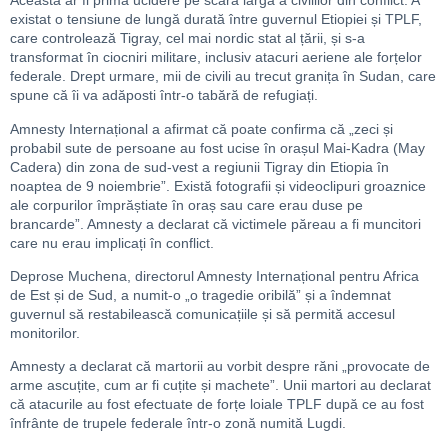
Aceasta ar fi prima ucidere pe scară largă a civililor din conflict. A
existat o tensiune de lungă durată între guvernul Etiopiei și TPLF,
care controlează Tigray, cel mai nordic stat al țării, și s-a
transformat în ciocniri militare, inclusiv atacuri aeriene ale forțelor
federale. Drept urmare, mii de civili au trecut granița în Sudan, care
spune că îi va adăposti într-o tabără de refugiați.
Amnesty Internațional a afirmat că poate confirma că „zeci și
probabil sute de persoane au fost ucise în orașul Mai-Kadra (May
Cadera) din zona de sud-vest a regiunii Tigray din Etiopia în
noaptea de 9 noiembrie”. Există fotografii și videoclipuri groaznice
ale corpurilor împrăștiate în oraș sau care erau duse pe
brancarde”. Amnesty a declarat că victimele păreau a fi muncitori
care nu erau implicați în conflict.
Deprose Muchena, directorul Amnesty Internațional pentru Africa
de Est și de Sud, a numit-o „o tragedie oribilă” și a îndemnat
guvernul să restabilească comunicațiile și să permită accesul
monitorilor.
Amnesty a declarat că martorii au vorbit despre răni „provocate de
arme ascuțite, cum ar fi cuțite și machete”. Unii martori au declarat
că atacurile au fost efectuate de forțe loiale TPLF după ce au fost
înfrânte de trupele federale într-o zonă numită Lugdi.