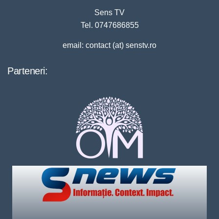
Sens TV
Tel. 0747686855
email: contact (at) senstv.ro
Parteneri: