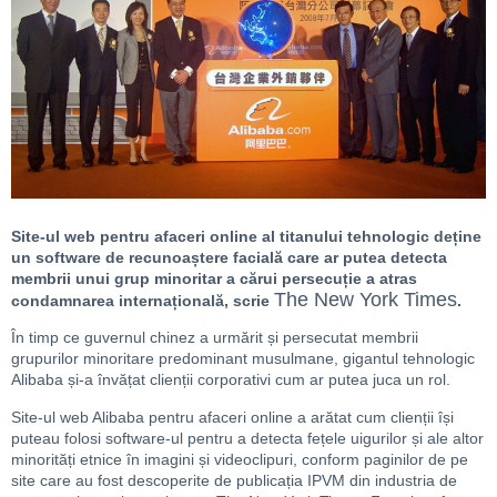
Site-ul web pentru afaceri online al titanului tehnologic deține
un software de recunoaștere facială care ar putea detecta
membrii unui grup minoritar a cărui persecuție a atras
The New York Times
condamnarea internațională, scrie
.
În timp ce guvernul chinez a urmărit și persecutat membrii
grupurilor minoritare predominant musulmane, gigantul tehnologic
Alibaba și-a învățat clienții corporativi cum ar putea juca un rol.
Site-ul web Alibaba pentru afaceri online a arătat cum clienții își
puteau folosi software-ul pentru a detecta fețele uigurilor și ale altor
minorități etnice în imagini și videoclipuri, conform paginilor de pe
site care au fost descoperite de publicația IPVM din industria de