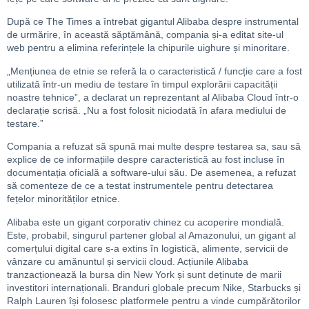
După ce The Times a întrebat gigantul Alibaba despre instrumental
de urmărire, în această săptămână, compania și-a editat site-ul
web pentru a elimina referințele la chipurile uighure și minoritare.
„Mențiunea de etnie se referă la o caracteristică / funcție care a fost
utilizată într-un mediu de testare în timpul explorării capacității
noastre tehnice”, a declarat un reprezentant al Alibaba Cloud într-o
declarație scrisă. „Nu a fost folosit niciodată în afara mediului de
testare.”
Compania a refuzat să spună mai multe despre testarea sa, sau să
explice de ce informațiile despre caracteristică au fost incluse în
documentația oficială a software-ului său. De asemenea, a refuzat
să comenteze de ce a testat instrumentele pentru detectarea
fețelor minorităților etnice.
Alibaba este un gigant corporativ chinez cu acoperire mondială.
Este, probabil, singurul partener global al Amazonului, un gigant al
comerțului digital care s-a extins în logistică, alimente, servicii de
vânzare cu amănuntul și servicii cloud. Acțiunile Alibaba
tranzacționează la bursa din New York și sunt deținute de marii
investitori internaționali. Branduri globale precum Nike, Starbucks și
Ralph Lauren își folosesc platformele pentru a vinde cumpărătorilor