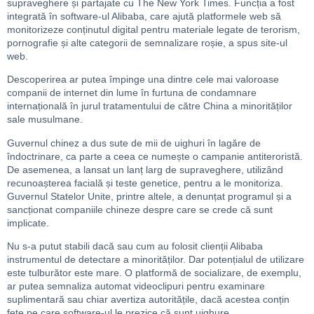
supraveghere și partajate cu The New York Times. Funcția a fost
integrată în software-ul Alibaba, care ajută platformele web să
monitorizeze conținutul digital pentru materiale legate de terorism,
pornografie și alte categorii de semnalizare roșie, a spus site-ul
web.
Descoperirea ar putea împinge una dintre cele mai valoroase
companii de internet din lume în furtuna de condamnare
internațională în jurul tratamentului de către China a minorităților
sale musulmane.
Guvernul chinez a dus sute de mii de uighuri în lagăre de
îndoctrinare, ca parte a ceea ce numește o campanie antiteroristă.
De asemenea, a lansat un lanț larg de supraveghere, utilizând
recunoașterea facială și teste genetice, pentru a le monitoriza.
Guvernul Statelor Unite, printre altele, a denunțat programul și a
sancționat companiile chineze despre care se crede că sunt
implicate.
Nu s-a putut stabili dacă sau cum au folosit clienții Alibaba
instrumentul de detectare a minorităților. Dar potențialul de utilizare
este tulburător este mare. O platformă de socializare, de exemplu,
ar putea semnaliza automat videoclipuri pentru examinare
suplimentară sau chiar avertiza autoritățile, dacă acestea conțin
fețe pe care software-ul le prezice că sunt uighure.