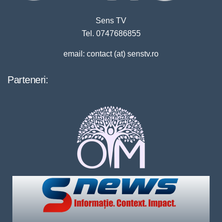
Sens TV
Tel. 0747686855
email: contact (at) senstv.ro
Parteneri: