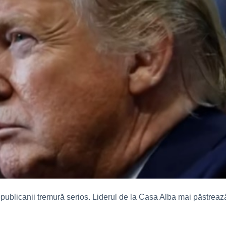
epublicanii tremură serios. Liderul de la Casa Alba mai păstreaz