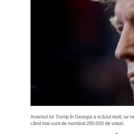
Avansul lui Trump în Georgia a scăzut mult, iar r
când mai sunt de numărat 280.000 de voturi.