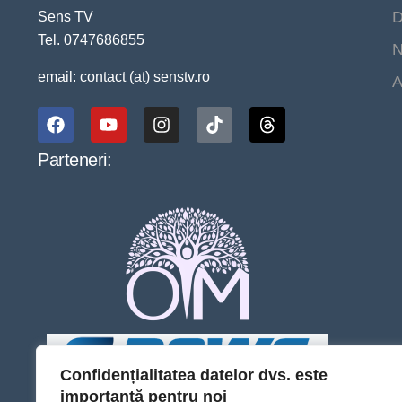
D
Sens TV
Tel. 0747686855
N
email: contact (at) senstv.ro
A
Parteneri:
Confidențialitatea datelor dvs. este
importantă pentru noi