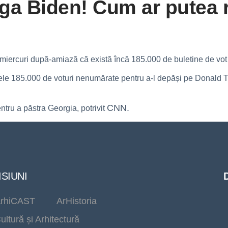
ga Biden! Cum ar putea 
 miercuri după-amiază că există încă 185.000 de buletine de vo
le 185.000 de voturi nenumărate pentru a-l depăși pe Donald Tru
CNN.
ru a păstra Georgia, potrivit
SIUNI
rhiCAST
ArHistoria
ultură și Arhitectură