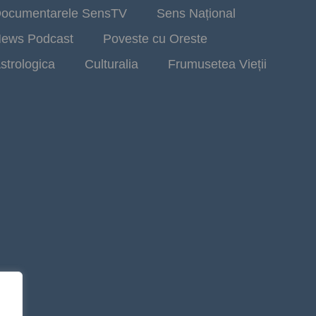
ocumentarele SensTV
Sens Național
ews Podcast
Poveste cu Oreste
strologica
Culturalia
Frumusetea Vieții