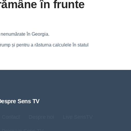
rămâne în frunte
t nenumărate în Georgia.
mp și pentru a răsturna calculele în statul
Despre Sens TV
Contact
Despre noi
Live SensTV
Program Sens TV