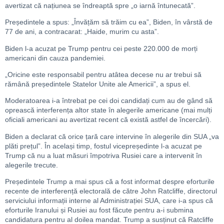
avertizat că națiunea se îndreaptă spre „o iarnă întunecată”.
Președintele a spus: „Învățăm să trăim cu ea”, Biden, în vârstă de
77 de ani, a contracarat: „Haide, murim cu asta”.
Biden l-a acuzat pe Trump pentru cei peste 220.000 de morți
americani din cauza pandemiei.
„Oricine este responsabil pentru atâtea decese nu ar trebui să
rămână președintele Statelor Unite ale Americii”, a spus el.
Moderatoarea i-a întrebat pe cei doi candidați cum au de gând să
oprească interferența altor state în alegerile americane (mai mulți
oficiali americani au avertizat recent că există astfel de încercări).
Biden a declarat că orice țară care intervine în alegerile din SUA „va
plăti prețul”. În același timp, fostul vicepreședinte l-a acuzat pe
Trump că nu a luat măsuri împotriva Rusiei care a intervenit în
alegerile trecute.
Președintele Trump a mai spus că a fost informat despre eforturile
recente de interferență electorală de către John Ratcliffe, directorul
serviciului informații interne al Administrației SUA, care i-a spus că
eforturile Iranului și Rusiei au fost făcute pentru a-i submina
candidatura pentru al doilea mandat. Trump a susținut că Ratcliffe