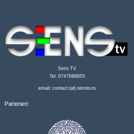
Sens TV
Tel. 0747686855
email: contact (at) senstv.ro
Parteneri: