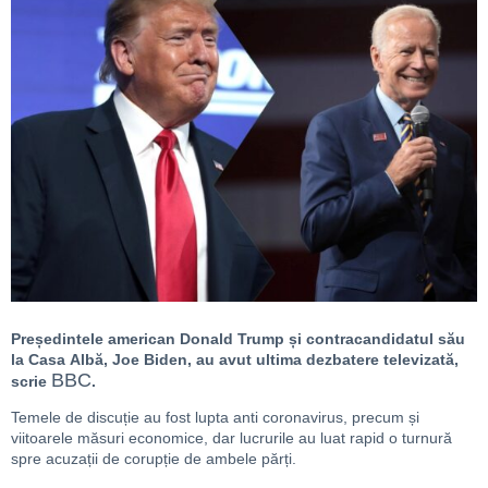
Președintele american Donald Trump și contracandidatul său
la Casa Albă, Joe Biden, au avut ultima dezbatere televizată,
BBC
scrie
.
Temele de discuție au fost lupta anti coronavirus, precum și
viitoarele măsuri economice, dar lucrurile au luat rapid o turnură
spre acuzații de corupție de ambele părți.