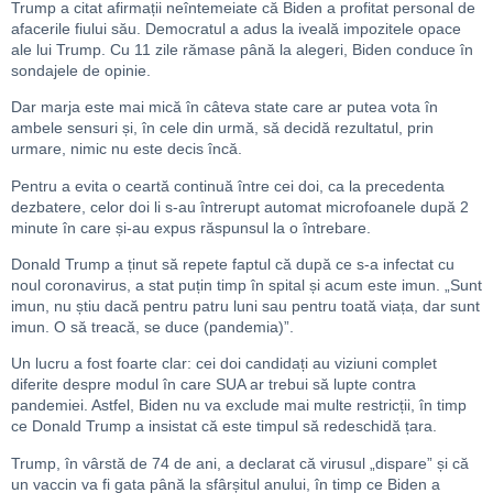
Trump a citat afirmații neîntemeiate că Biden a profitat personal de
afacerile fiului său. Democratul a adus la iveală impozitele opace
ale lui Trump. Cu 11 zile rămase până la alegeri, Biden conduce în
sondajele de opinie.
Dar marja este mai mică în câteva state care ar putea vota în
ambele sensuri și, în cele din urmă, să decidă rezultatul, prin
urmare, nimic nu este decis încă.
Pentru a evita o ceartă continuă între cei doi, ca la precedenta
dezbatere, celor doi li s-au întrerupt automat microfoanele după 2
minute în care și-au expus răspunsul la o întrebare.
Donald Trump a ținut să repete faptul că după ce s-a infectat cu
noul coronavirus, a stat puțin timp în spital și acum este imun. „Sunt
imun, nu știu dacă pentru patru luni sau pentru toată viața, dar sunt
imun. O să treacă, se duce (pandemia)”.
Un lucru a fost foarte clar: cei doi candidați au viziuni complet
diferite despre modul în care SUA ar trebui să lupte contra
pandemiei. Astfel, Biden nu va exclude mai multe restricții, în timp
ce Donald Trump a insistat că este timpul să redeschidă țara.
Trump, în vârstă de 74 de ani, a declarat că virusul „dispare” și că
un vaccin va fi gata până la sfârșitul anului, în timp ce Biden a