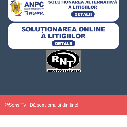
@Sens TV | Dă sens omului din tine!