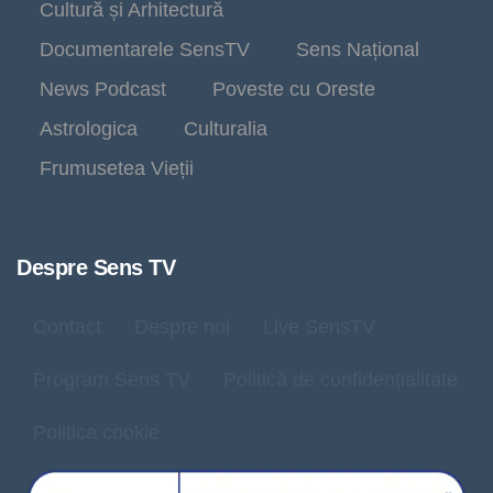
Cultură și Arhitectură
Documentarele SensTV
Sens Național
News Podcast
Poveste cu Oreste
Astrologica
Culturalia
Frumusetea Vieții
Despre Sens TV
Contact
Despre noi
Live SensTV
Program Sens TV
Politică de confidențialitate
Politica cookie