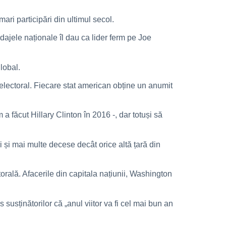
ri participări din ultimul secol.
dajele naționale îl dau ca lider ferm pe Joe
lobal.
 electoral. Fiecare stat american obține un anumit
a făcut Hillary Clinton în 2016 -, dar totuși să
 și mai multe decese decât orice altă țară din
rală. Afacerile din capitala națiunii, Washington
 susținătorilor că „anul viitor va fi cel mai bun an