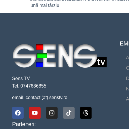
lună mai târziu
EMI
A
C
D
Sens TV
Tel. 0747686855
N
email: contact (at) senstv.ro
A
Parteneri: