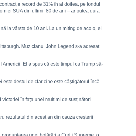
contracție record de 31% în al doilea, pe fondul
miei SUA din ultimii 80 de ani – ar putea dura
ă la vârsta de 10 ani. La un miting de acolo, el
Pittsburgh. Muzicianul John Legend s-a adresat
l Americii. El a spus că este timpul ca Trump să-
 este destul de clar cine este câștigătorul încă
ictoriei în fața unei mulțimi de susținători
ru rezultatul din acest an din cauza creșterii
la pronunțarea unei hotărâri a Curții Supreme, o