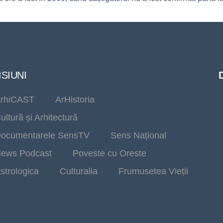
SIUNI
rhiCAST
ArHistoria
ultură și Arhitectură
ocumentarele SensTV
Sens Național
ews Podcast
Poveste cu Oreste
strologica
Culturalia
Frumusetea Vieții