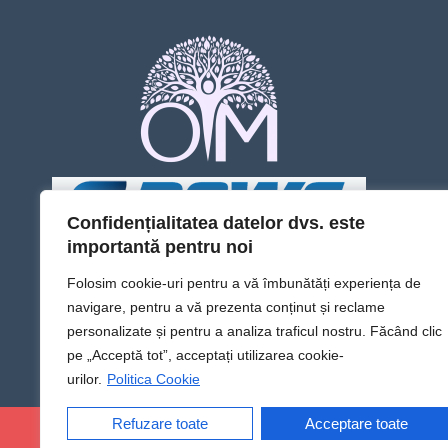
Confidențialitatea datelor dvs. este
importantă pentru noi
Folosim cookie-uri pentru a vă îmbunătăți experiența de
navigare, pentru a vă prezenta conținut și reclame
personalizate și pentru a analiza traficul nostru. Făcând clic
pe „Acceptă tot”, acceptați utilizarea cookie-
urilor.
Politica Cookie
Refuzare toate
Acceptare toate
@Sens TV | Dă sens omului din tine!