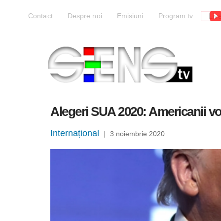
Liv
Contact
Despre noi
Emisiuni
Program tv
Alegeri SUA 2020: Americanii vot
Internațional
|
3 noiembrie 2020