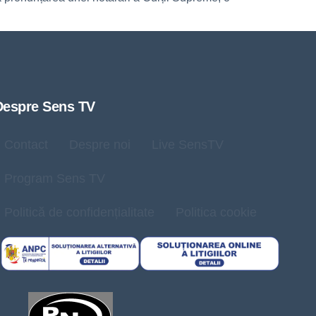
Despre Sens TV
Contact
Despre noi
Live SensTV
Program Sens TV
Politică de confidențialitate
Politica cookie