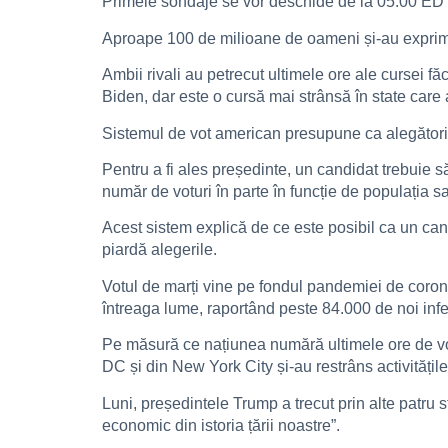
Primele sondaje se vor deschide de la 05:00 ED
Aproape 100 de milioane de oameni și-au exprimat 
Ambii rivali au petrecut ultimele ore ale cursei 
Biden, dar este o cursă mai strânsă în state care 
Sistemul de vot american presupune ca alegătorii 
Pentru a fi ales președinte, un candidat trebuie 
număr de voturi în parte în funcție de populația sa
Acest sistem explică de ce este posibil ca un cand
piardă alegerile.
Votul de marți vine pe fondul pandemiei de corona
întreaga lume, raportând peste 84.000 de noi infec
Pe măsură ce națiunea numără ultimele ore de vot,
DC și din New York City și-au restrâns activitățile 
Luni, președintele Trump a trecut prin alte patru s
economic din istoria țării noastre”.