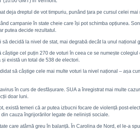
T (10:00 GMT) în Vermont.
deja dreptul de vot timpuriu, punând țara pe cursul celei mai ma
făcând campanie în state cheie care își pot schimba opțiunea. Son
ar putea decide rezultatul.
să decidă la nivel de stat, mai degrabă decât la unul național g
să câștige cel puțin 270 de voturi în ceea ce se numește colegiul
 și există un total de 538 de electori.
idat să câștige cele mai multe voturi la nivel național – așa cum 
virus în curs de desfășurare. SUA a înregistrat mai multe cazuri
ții doar luni.
 există temeri că ar putea izbucni focare de violență post-electo
din cauza îngrijorărilor legate de neliniști sociale.
tate care atârnă greu în balanță. În Carolina de Nord, el le-a spus