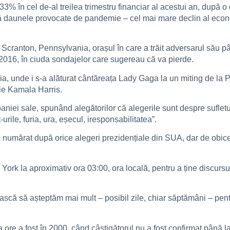
% în cel de-al treilea trimestru financiar al acestui an, după o 
că daunele provocate de pandemie – cel mai mare declin al econo
cranton, Pennsylvania, orașul în care a trăit adversarul său pân
în 2016, în ciuda sondajelor care sugereau că va pierde.
, unde i s-a alăturat cântăreața Lady Gaga la un miting de la 
ție Kamala Harris.
niei sale, spunând alegătorilor că alegerile sunt despre sufletu
rile, furia, ura, eșecul, iresponsabilitatea”.
e numărat după orice alegeri prezidențiale din SUA, dar de obicei
k la aproximativ ora 03:00, ora locală, pentru a ține discursul v
uiască să așteptăm mai mult – posibil zile, chiar săptămâni – pent
va ore a fost în 2000, când câștigătorul nu a fost confirmat până 