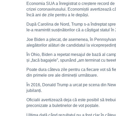
Economia SUA a înregistrat o creștere record de 33
crizei coronavirusului. Economiștii avertizează 
încă ani de zile pentru a le depăși.
După Carolina de Nord, Trump s-a îndreptat spre S
le-a reamintit susținătorilor că a câștigat statul 
Joe Biden a plecat, de asemenea, în Pennsylvania
alegătorilor alături de candidatul la vicepreședin
În Ohio, Biden a repetat mesajul de bază al campa
și „facă bagajele”, spunând „am terminat cu tweet-u
Poate dura câteva zile pentru ca fiecare vot să fi
din primele ore ale dimineții următoare.
În 2016, Donald Trump a urcat pe scena din New Yor
jubilanți.
Oficialii avertizează deja că este posibil să treb
preconizate a buletinelor de vot poștale.
Ultima dată când rezultatul nu a fost clar în câte