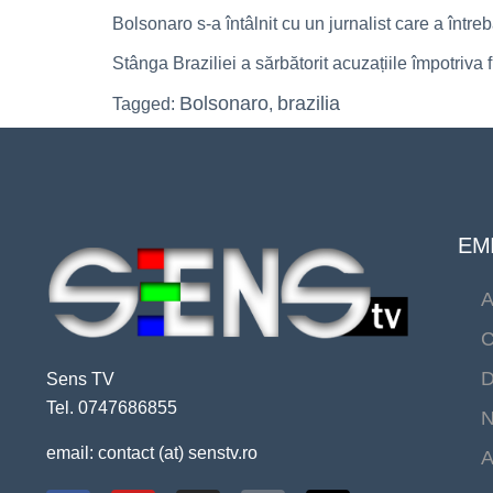
Bolsonaro s-a întâlnit cu un jurnalist care a într
Stânga Braziliei a sărbătorit acuzațiile împotriv
Bolsonaro
brazilia
Tagged:
,
EMI
A
C
D
Sens TV
Tel. 0747686855
N
email: contact (at) senstv.ro
A