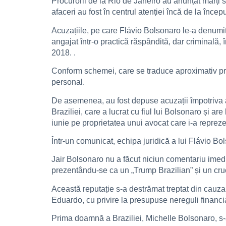
Procurorii de la Rio de Janeiro au anunțat marți s
afaceri au fost în centrul atenției încă de la încep
Acuzațiile, pe care Flávio Bolsonaro le-a denumit a
angajat într-o practică răspândită, dar criminală
2018. .
Conform schemei, care se traduce aproximativ prin „
personal.
De asemenea, au fost depuse acuzații împotriva alt
Braziliei, care a lucrat cu fiul lui Bolsonaro și a
iunie pe proprietatea unui avocat care i-a repreze
Într-un comunicat, echipa juridică a lui Flávio B
Jair Bolsonaro nu a făcut niciun comentariu imedia
prezentându-se ca un „Trump Brazilian” și un cruc
Această reputație s-a destrămat treptat din cauza su
Eduardo, cu privire la presupuse nereguli financi
Prima doamnă a Braziliei, Michelle Bolsonaro, s-ar 