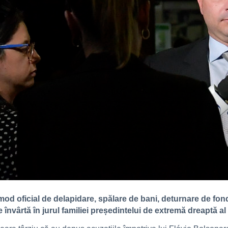
mod oficial de delapidare, spălare de bani, deturnare de fondu
 învârtă în jurul familiei președintelui de extremă dreaptă al B