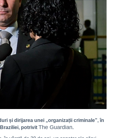
ri și dirijarea unei „organizații criminale”, în
The Guardian
raziliei, potrivit
.