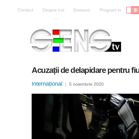
Liv
Contact
Despre noi
Emisiuni
Program tv
Acuzații de delapidare pentru fi
Internațional
|
5 noiembrie 2020