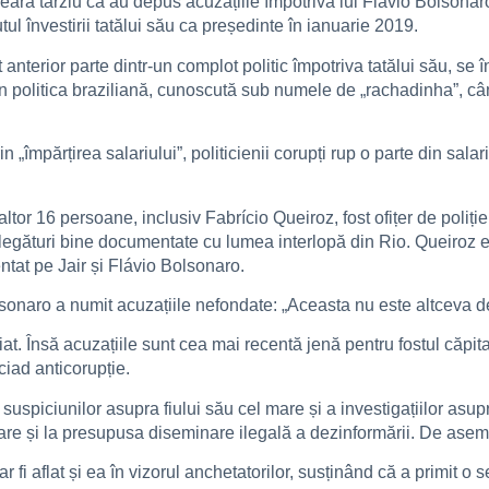
eara târziu că au depus acuzațiile împotriva lui Flávio Bolsonaro
utul învestirii tatălui său ca președinte în ianuarie 2019.
nterior parte dintr-un complot politic împotriva tatălui său, se înv
, în politica braziliană, cunoscută sub numele de „rachadinha”, 
împărțirea salariului”, politicienii corupți rup o parte din salarii
or 16 persoane, inclusiv Fabrício Queiroz, fost ofițer de poliție
re legături bine documentate cu lumea interlopă din Rio. Queiroz es
ntat pe Jair și Flávio Bolsonaro.
olsonaro a numit acuzațiile nefondate: „Aceasta nu este altceva 
t. Însă acuzațiile sunt cea mai recentă jenă pentru fostul căpita
iad anticorupție.
spiciunilor asupra fiului său cel mare și a investigațiilor asupra ce
are și la presupusa diseminare ilegală a dezinformării. De asem
fi aflat și ea în vizorul anchetatorilor, susținând că a primit o s