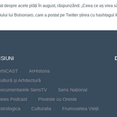
ebat despre acele plăți în august, răspunzând: „Ceea ce aș vrea să
a fiului lui Bolsonaro, care a postat pe Twitter știrea cu hashta
SIUNI
rhiCAST
ArHistoria
ultură și Arhitectură
ocumentarele SensTV
Sens Național
ews Podcast
Poveste cu Oreste
strologica
Culturalia
Frumusetea Vieții