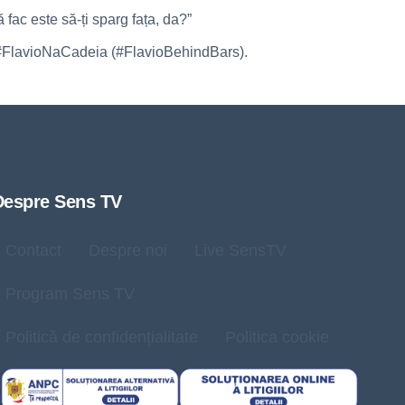
 fac este să-ți sparg fața, da?”
gul #FlavioNaCadeia (#FlavioBehindBars).
Despre Sens TV
Contact
Despre noi
Live SensTV
Program Sens TV
Politică de confidențialitate
Politica cookie