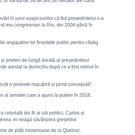
, în vârstă de 39 de ani, un senator ale cărui
ârt în jurul suspiciunilor că fiul președintelui s-a
când era congresman la Rio, din 2004 până în
le angajaților lor finanțate public pentru câștig
 și prieten de lungă durată al președintelui
te arestat la domiciliu după ce a fost reținut în
decât o poveste macabră și prost concepută”.
n al armatei care a ajuns la putere în 2018,
lorlalți doi fii ai săi politici, Carlos și
enea, ei neagă săvârșirea greșelilor.
erie de plăți misterioase de la Queiroz.