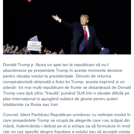
Donald Trump jr. făcea un apel ieri la republicani să nu-l
abandoneze pe preșeintele Trump în aceste momente decisive
pentru situația votului la prezidențiale. Dincolo de retorica
conspiraționistă obișnuită a fiului lui Trump, acesta exprimă și un
adevăr: tot mai mulți republicani de frunte se distanțează de Donald
Trump care țipă zilnic ”fraudă” punând SUA într-o situație dificilă pe
plan internațional și ajungând subiect de glume pentru puteri
totalitariste ca Rusia sau Iran.
Concret, liderii Partidului Republican urmăresc cu neliniște modul în
care președintele Trump se ocupă de alegerile care i-au scăpat din
mână, îndemnându-i delicat pe el și echipa sa să formuleze în mod
clar un caz specific despre fraudare a votului sau să accepte voința