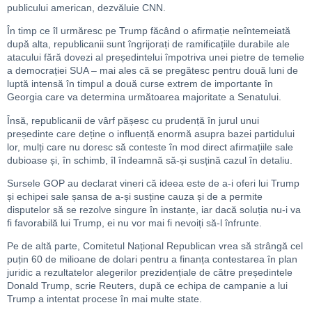
publicului american, dezvăluie CNN.
În timp ce îl urmăresc pe Trump făcând o afirmație neîntemeiată
după alta, republicanii sunt îngrijorați de ramificațiile durabile ale
atacului fără dovezi al președintelui împotriva unei pietre de temelie
a democrației SUA – mai ales că se pregătesc pentru două luni de
luptă intensă în timpul a două curse extrem de importante în
Georgia care va determina următoarea majoritate a Senatului.
Însă, republicanii de vârf pășesc cu prudență în jurul unui
președinte care deține o influență enormă asupra bazei partidului
lor, mulți care nu doresc să conteste în mod direct afirmațiile sale
dubioase și, în schimb, îl îndeamnă să-și susțină cazul în detaliu.
Sursele GOP au declarat vineri că ideea este de a-i oferi lui Trump
și echipei sale șansa de a-și susține cauza și de a permite
disputelor să se rezolve singure în instanțe, iar dacă soluția nu-i va
fi favorabilă lui Trump, ei nu vor mai fi nevoiți să-l înfrunte.
Pe de altă parte, Comitetul Național Republican vrea să strângă cel
puțin 60 de milioane de dolari pentru a finanța contestarea în plan
juridic a rezultatelor alegerilor prezidențiale de către președintele
Donald Trump, scrie Reuters, după ce echipa de campanie a lui
Trump a intentat procese în mai multe state.