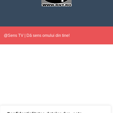
@Sens TV | Dă sens omului din tine!