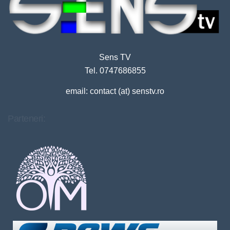
Sens TV
Tel. 0747686855
email: contact (at) senstv.ro
Parteneri: