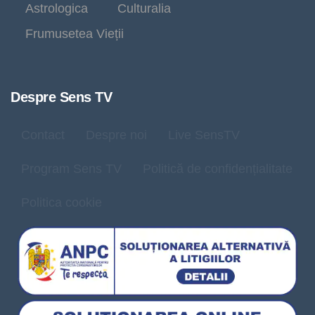
Astrologica
Culturalia
Frumusetea Vieții
Despre Sens TV
Contact
Despre noi
Live SensTV
Program Sens TV
Politică de confidențialitate
Politica cookie