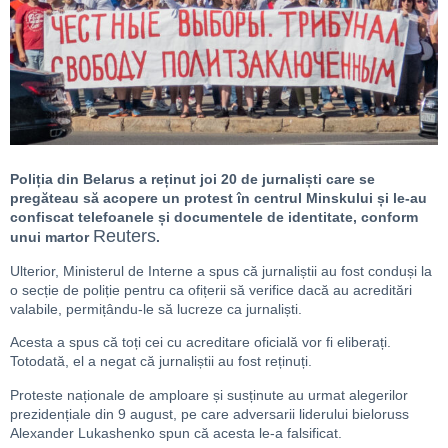
Poliția din Belarus a reținut joi 20 de jurnaliști care se
pregăteau să acopere un protest în centrul Minskului și le-au
confiscat telefoanele și documentele de identitate, conform
Reuters
unui martor
.
Ulterior, Ministerul de Interne a spus că jurnaliștii au fost conduși la
o secție de poliție pentru ca ofițerii să verifice dacă au acreditări
valabile, permițându-le să lucreze ca jurnaliști.
Acesta a spus că toți cei cu acreditare oficială vor fi eliberați.
Totodată, el a negat că jurnaliștii au fost reținuți.
Proteste naționale de amploare și susținute au urmat alegerilor
prezidențiale din 9 august, pe care adversarii liderului bieloruss
Alexander Lukashenko spun că acesta le-a falsificat.