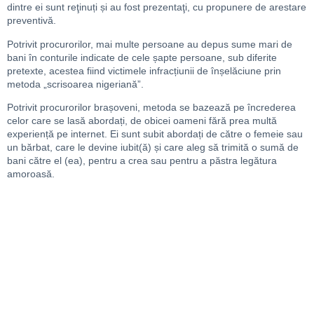
dintre ei sunt reţinuți și au fost prezentaţi, cu propunere de arestare
preventivă.
Potrivit procurorilor, mai multe persoane au depus sume mari de
bani în conturile indicate de cele șapte persoane, sub diferite
pretexte, acestea fiind victimele infracțiunii de înșelăciune prin
metoda „scrisoarea nigeriană”.
Potrivit procurorilor brașoveni, metoda se bazează pe încrederea
celor care se lasă abordați, de obicei oameni fără prea multă
experiență pe internet. Ei sunt subit abordați de către o femeie sau
un bărbat, care le devine iubit(ă) și care aleg să trimită o sumă de
bani către el (ea), pentru a crea sau pentru a păstra legătura
amoroasă.