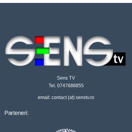
Sens TV
Tel. 0747686855
email: contact (at) senstv.ro
Parteneri: