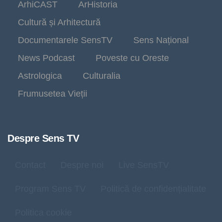
ArhiCAST
ArHistoria
Cultură și Arhitectură
Documentarele SensTV
Sens Național
News Podcast
Poveste cu Oreste
Astrologica
Culturalia
Frumusetea Vieții
Despre Sens TV
Contact
Despre noi
Live SensTV
Program Sens TV
Politică de confidențialitate
Politica cookie