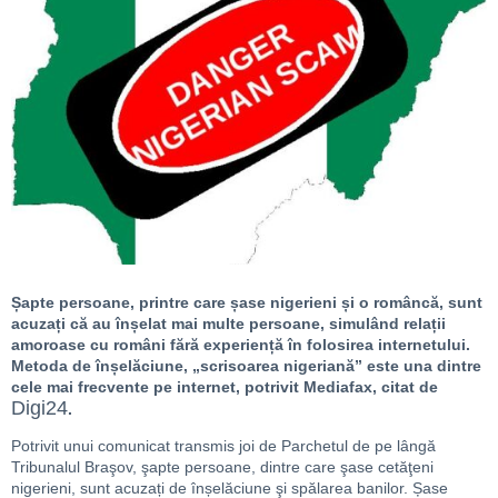
Șapte persoane, printre care șase nigerieni și o româncă, sunt
acuzați că au înșelat mai multe persoane, simulând relații
amoroase cu români fără experiență în folosirea internetului.
Metoda de înșelăciune, „scrisoarea nigeriană” este una dintre
cele mai frecvente pe internet, potrivit Mediafax, citat de
Digi24
.
Potrivit unui comunicat transmis joi de Parchetul de pe lângă
Tribunalul Braşov, şapte persoane, dintre care şase cetăţeni
nigerieni, sunt acuzați de înșelăciune şi spălarea banilor. Șase