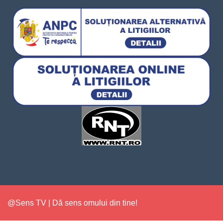
@Sens TV | Dă sens omului din tine!