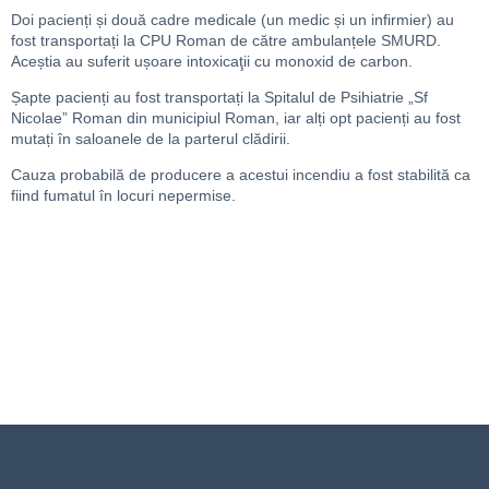
Doi pacienți și două cadre medicale (un medic și un infirmier) au
fost transportați la CPU Roman de către ambulanțele SMURD.
Aceștia au suferit ușoare intoxicaţii cu monoxid de carbon.
Șapte pacienți au fost transportați la Spitalul de Psihiatrie „Sf
Nicolae” Roman din municipiul Roman, iar alți opt pacienți au fost
mutați în saloanele de la parterul clădirii.
Cauza probabilă de producere a acestui incendiu a fost stabilită ca
fiind fumatul în locuri nepermise.