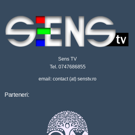
Sens TV
Tel. 0747686855
email: contact (at) senstv.ro
Parteneri: