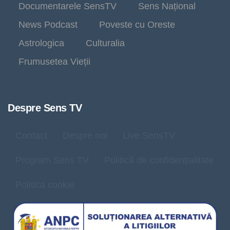
Documentarele SensTV
Sens Național
News Podcast
Poveste cu Oreste
Astrologica
Culturalia
Frumusetea Vieții
Despre Sens TV
Contact
Despre noi
Live SensTV
Program Sens TV
Politică de confidențialitate
Politica cookie