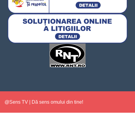
@Sens TV | Dă sens omului din tine!