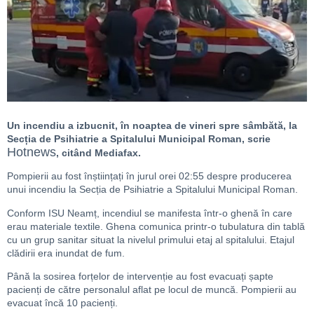
Un incendiu a izbucnit, în noaptea de vineri spre sâmbătă, la
Secția de Psihiatrie a Spitalului Municipal Roman, scrie
Hotnews
, citând Mediafax.
Pompierii au fost înștiințați în jurul orei 02:55 despre producerea
unui incendiu la Secția de Psihiatrie a Spitalului Municipal Roman.
Conform ISU Neamț, incendiul se manifesta într-o ghenă în care
erau materiale textile. Ghena comunica printr-o tubulatura din tablă
cu un grup sanitar situat la nivelul primului etaj al spitalului. Etajul
clădirii era inundat de fum.
Până la sosirea forțelor de intervenție au fost evacuați șapte
pacienți de către personalul aflat pe locul de muncă. Pompierii au
evacuat încă 10 pacienți.