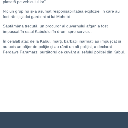
plasată pe vehiculul lor”.
Niciun grup nu și-a asumat responsabilitatea exploziei în care au
fost răniți și doi gardieni ai lui Mohebi.
Săptămâna trecută, un procuror al guvernului afgan a fost
împușcat în estul Kabulului în drum spre serviciu.
În celălalt atac de la Kabul, marți, bărbații înarmați au împușcat și
au ucis un ofițer de poliție și au rănit un alt polițist, a declarat
Ferdaws Faramarz, purtătorul de cuvânt al șefului poliției din Kabul.