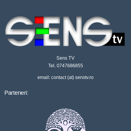
Sens TV
Tel. 0747686855
email: contact (at) senstv.ro
Parteneri: