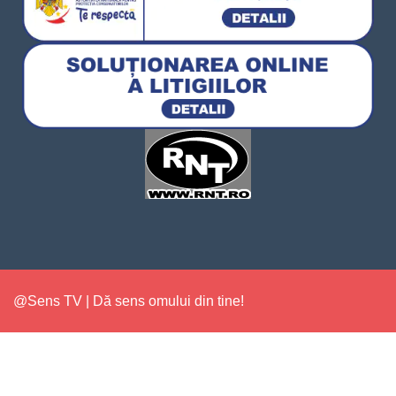
@Sens TV | Dă sens omului din tine!