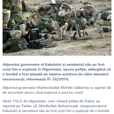
Adjunctul guvernator al Kabulului și asistentul său au fost
uciși într-o explozie în Afganistan, spune poliția, adăugând că
o bombă a fost atașată de mașina acestora de către atacatori
Al Jazeera
necunoscuți, informează
.
Adjunctul guvernator Mahboobullah Mohebi călătorea cu agenții săi
de securitate atunci când explozia a avut loc marți.
Știrile TOLO din Afganistan, care citează poliția din Kabul, au
raportat pe Twitter că „Mohibullah Mohammadi, viceguvernatorul
Kabulului și secretarul său au fost uciși într-o explozie de o bombă