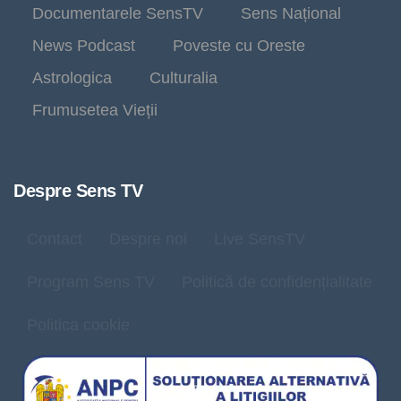
Documentarele SensTV
Sens Național
News Podcast
Poveste cu Oreste
Astrologica
Culturalia
Frumusetea Vieții
Despre Sens TV
Contact
Despre noi
Live SensTV
Program Sens TV
Politică de confidențialitate
Politica cookie