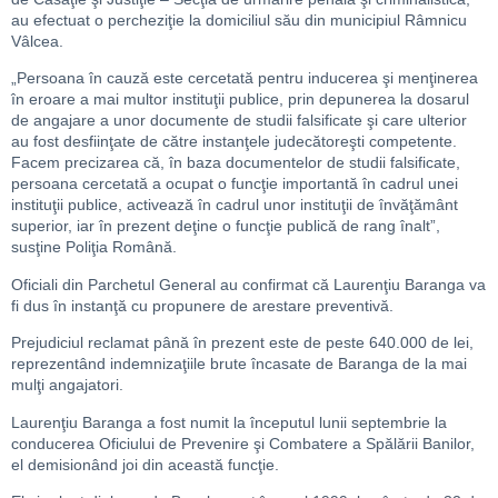
au efectuat o percheziţie la domiciliul său din municipiul Râmnicu
Vâlcea.
„Persoana în cauză este cercetată pentru inducerea şi menţinerea
în eroare a mai multor instituţii publice, prin depunerea la dosarul
de angajare a unor documente de studii falsificate şi care ulterior
au fost desfiinţate de către instanţele judecătoreşti competente.
Facem precizarea că, în baza documentelor de studii falsificate,
persoana cercetată a ocupat o funcţie importantă în cadrul unei
instituţii publice, activează în cadrul unor instituţii de învăţământ
superior, iar în prezent deţine o funcţie publică de rang înalt”,
susţine Poliţia Română.
Oficiali din Parchetul General au confirmat că Laurenţiu Baranga va
fi dus în instanţă cu propunere de arestare preventivă.
Prejudiciul reclamat până în prezent este de peste 640.000 de lei,
reprezentând indemnizaţiile brute încasate de Baranga de la mai
mulţi angajatori.
Laurenţiu Baranga a fost numit la începutul lunii septembrie la
conducerea Oficiului de Prevenire şi Combatere a Spălării Banilor,
el demisionând joi din această funcţie.