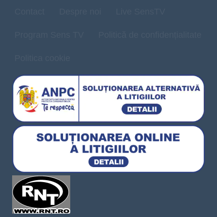
Contact
Despre noi
Live SensTV
Program Sens TV
Politică de confidențialitate
Politica cookie