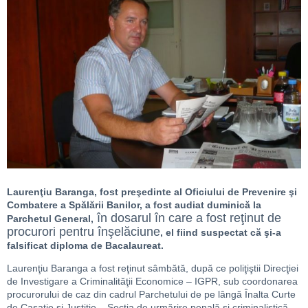
Laurenţiu Baranga, fost preşedinte al Oficiului de Prevenire şi
Combatere a Spălării Banilor, a fost audiat duminică la
în dosarul în care a fost reţinut de
Parchetul General,
procurori pentru înşelăciune
, el fiind suspectat că şi-a
falsificat diploma de Bacalaureat.
Laurenţiu Baranga a fost reţinut sâmbătă, după ce poliţiştii Direcţiei
de Investigare a Criminalităţii Economice – IGPR, sub coordonarea
procurorului de caz din cadrul Parchetului de pe lângă Înalta Curte
de Casaţie şi Justiţie – Secţia de urmărire penală şi criminalistică,