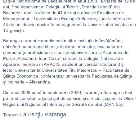
El şi-a luat diploma de Bacalaureat în anul 1999, la vârsta de 32 de
ani, fiind absolvent al Colegiului Tehnic „Dimitrie Leonid” din
Bucureşti, apoi la vârsta de 41 de ani a absolvit Facultatea de
Management – Universitatea Ecologică Bucureşti, iar la vârsta de
44 de ani devine doctor în management la Universitatea Valahia din
Târgovişte.
Baranga a urmat cursurile mai multor instituţii de învăţământ,
obţinând numeroase titluri şi diplome: mediator, evaluator de
competenţe profesionale, studii postuniversitare la Academia de
Poliţie „Alexandru Ioan Cuza”, cursant la Colegiul Naţional de
Apărare, membru în ARACIS, asistent universitar doctorand şi
lector universitar la Universitatea Titu Maiorescu – Facultatea de
Ştiinţe Economice, conferenţiar universitar la Facultatea de Ştiinţe
şi Inginerie – Alexandria.
Din anul 2009 până în septembrie 2020, Laurenţiu Baranga a fost
pe rând consilier, adjunct şef de serviciu şi director adjunct la Oficiul
Registrului Naţional al Informaţiilor Secrete de Stat (ORNISS).
Laurenţiu Baranga
Tagged: